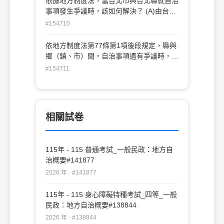
依據地方制度法，當台北市與台北縣就自治
事項發生爭議時，該如何解決？ (A)由台北
市議會與台北縣議會合組協議會解決(B)由
#154710
台北市長與台北縣長進行首長會議解決 (C)
由行政院解決(D)由台北市長與台灣省主席
依地方制度法第77條第1項後段規定，縣與
協商解決
鄉（鎮、市）間，自治事項遇有爭議時，由
何機關會同中央各該主管機關解決之？ (A)
#154711
行政院(B)內政部(C)司法院(D)考試院
相關試卷
115年 - 115 普通考試_一般民政：地方自
治概要#141877
2026 年 · #141877
115年 - 115 身心障礙特種考試_四等_一般
民政：地方自治概要#138844
2026 年 · #138844