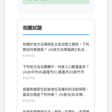
相關試題
有關於地方治理與民主政治間之關係，下列
敘述何者錯誤？ (A)地方治理強調公私合
夥，故能建立官民之間的對等關係 (B)地方
#154701
治理強調政策網絡，故能移除公部門之公共
權威 (C)地方治理強調共同決策，故能廣納
下列地方自治團體中，何者人口數量最多？
多方民意 (D)地方治理強調多元關係，故能
(A)台中市(B)基隆市(C)嘉義市(D)新竹市
擴大政治參與基盤
#154702
我國有關原住民族地位及權利的法制保障，
最高位階是下列何者？ (A)憲法(B)法律(C)
命令(D)自治規則
#154703
近幾年隨著新右派、委外、民營化、市場機