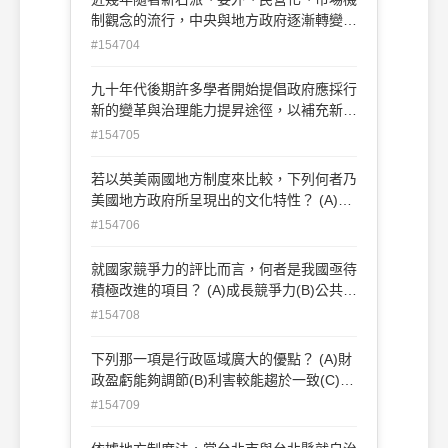
制觀念的流行，中央與地方政府逐漸轉變成
一種新的夥伴關係，因此在建構新的中央政
#154704
府與地方政府分權、合作的新府際關係架構
時，學者認為已逐漸呈現出幾種特質，例如
九十年代後期許多學者開始提倡政府應採行
包括：分權、授權、多元化⋯等等。試問下
新的變革與治理能力提昇途徑，以補充新公
列那一項並不包括在裡面？ (A)基層民主參
共管理主張所產生的缺失；在「在強化地方
#154705
與及諮商(B)逐步增加地方政府參與國政
政府管制功能」方面，下列何者非屬其範
(C)中央行政主導(D)調和衝突、凝聚共識的
疇？ (A)著重監督與複查的工作而不是直接
若以英美兩國地方制度來比較，下列何者乃
政治管理技巧
的管制(B)確立管制的目標在於提昇被管制
美國地方政府所呈現出的文化特性？ (A)穩
者的競爭力 (C)對管制功能本身得失進行不
定性(B)封閉性(C)一元性(D)實驗性
#154706
定期檢討(D)各單位應重視本身業務，以突
顯特色
就國家競爭力的評比而言，何者是我國亟待
積極改進的項目？ (A)成長競爭力(B)公共制
度(C)商業競爭力(D)總體經濟環境
#154708
下列那一項是行政區域廣大的優點？ (A)財
政盈虧能夠調節(B)利害較能趨於一致(C)較
能發揮團結力量(D)利於民權訓練
#154709