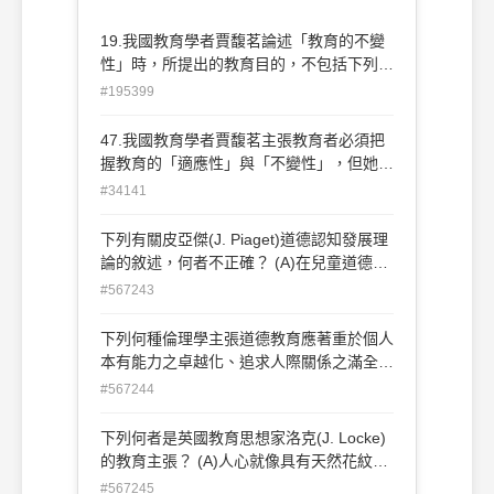
19.我國教育學者賈馥茗論述「教育的不變
性」時，所提出的教育目的，不包括下列何
者？ (A)發展人性 (B)順應人情 (C)培養人格
#195399
(D)改善人生
47.我國教育學者賈馥茗主張教育者必須把
握教育的「適應性」與「不變性」，但她也
認為教育萬變仍然不能離其宗，這便是教育
#34141
的主體。下列何者為賈先生所說的教育主
體： (A)教師(B)人(C)天道(D)知識
下列有關皮亞傑(J. Piaget)道德認知發展理
論的敘述，何者不正確？ (A)在兒童道德發
展的過程中，「無律」是第一個階段，而所
#567243
謂「無律」就是「 零規範」，代表著兒童
在價值觀上的混亂及負面性 (B)一般兒童約
下列何種倫理學主張道德教育應著重於個人
在五足歲左右，會漸漸進入他律的道德判斷
本有能力之卓越化、追求人際關係之滿全及
(C)大約九足歲後，兒童道德意識才漸漸甦
良好品格之培養？ (A)情緒論倫理學 (B)效
#567244
醒，同時運用理智進行道德判斷 (D)所謂自
益論倫理學 (C)德行論倫理學 (D)義務論倫
律期行為，係指兒童行為出於其同輩間或兒
理學
下列何者是英國教育思想家洛克(J. Locke)
童與大人間「互相尊敬」 而來
的教育主張？ (A)人心就像具有天然花紋般
的大理石，需要細心雕琢 (B)教育過程應該
#567245