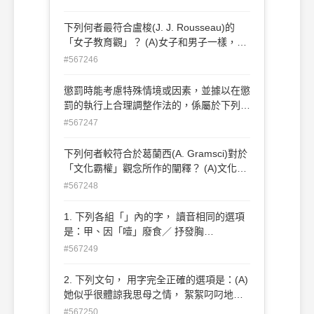
是由外往內的「注入」或「灌輸」 (C)教育
的目的在給予學生自由，故在步向自由過程
下列何者最符合盧梭(J. J. Rousseau)的
中，不需要加以管束，以免 其失去自由 (D)
「女子教育觀」？ (A)女子和男子一樣，都
贊同公立教育之設置可使教育普遍化，進而
必須接受「返回自然」的教育 (B)女子和男
#567246
培養人民的民主素養
子均應該接受相同內容的教育 (C)女子教育
的目的在培養其獨立性 (D)女子和男子在天
懲罰時能考慮特殊情境或因素，並據以在懲
性上是一樣的，所以對兩者之施教方法也應
罰的執行上合理調整作法的，係屬於下列何
相同
種性質的懲罰？ (A)報應性的懲罰 (B)懲戒
#567247
性的懲罰 (C)感化性的懲罰 (D)恕道性的懲
罰
下列何者較符合於葛蘭西(A. Gramsci)對於
「文化霸權」觀念所作的闡釋？ (A)文化霸
權與武力霸權均屬於強制性的霸權 (B)對於
#567248
勞工階級而言，取得政權的過程中，最好的
方式是先以武力霸權取得 統治地位，再以
1. 下列各組「」內的字， 讀音相同的選項
文化霸權鞏固政權 (C)文化霸權的取得及鞏
是：甲、因「噎」廢食／ 抒發胸
固有賴意識型態的操作 (D)文化霸權的來源
「臆」 乙、「踔」厲風發／ 精雕細「琢」
#567249
包括所有的國家機器及文化機制在內，諸如
丙、「惴」惴不安／ 意興「遄」飛 丁、太
軍事、政治、教 育及宗教等機制
陽「熾」熱／ 旗「幟」鮮明戊、桎「梏」
2. 下列文句， 用字完全正確的選項是：(A)
心靈／ 「痼」疾難癒 己、不「屑」一顧／
她似乎很體諒我思母之情， 絮絮叼叼地和
剝「削」勞工(A)甲己 (B)乙戊 (C)甲丁
我談著母親的近況(B)翡冷翠稱為文藝復興
#567250