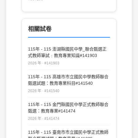
戊 (D)乙丙己
搖籃之地， 即因這個地方人文繪萃， 人才
輩出(C)蟬聲在最高漲的音符處突地夏然而
止， 像一篇錦繡文章被猛然撕裂(D)中央山
脈的中段在似近又遠的東方， 從北到南一
相關試卷
線綿亙， 蜿蜒著起起伏伏
115年 - 115 澎湖縣國民中學_聯合甄選正
式教師筆試﹕教育專業知識#141903
2026 年 · #141903
115年 - 115 高雄市市立國民中學教師聯合
甄選試題：教育專業科目#141540
2026 年 · #141540
115年 - 115 金門縣國民中學正式教師聯合
甄選：教育專業#141474
2026 年 · #141474
115年 - 115 臺南市市立國民中學正式教師