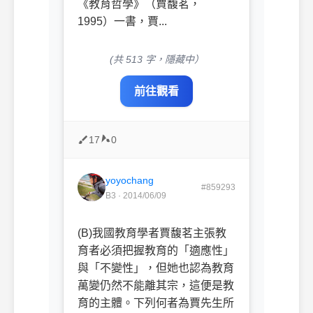
《教育哲學》（賈馥茗，
1995）一書，賈...
(共 513 字，隱藏中）
前往觀看
17
0
yoyochang
#859293
B3 · 2014/06/09
(B)我國教育學者賈馥茗主張教
育者必須把握教育的「適應性」
與「不變性」，但她也認為教育
萬變仍然不能離其宗，這便是教
育的主體。下列何者為賈先生所