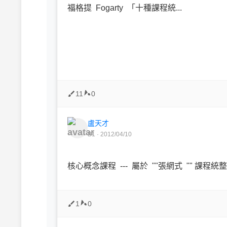
福格提 Fogarty 「十種課程統...
11
0
盧天才
B1 · 2012/04/10
核心概念課程 --- 屬於 ""張網式 "" 課程統
1
0