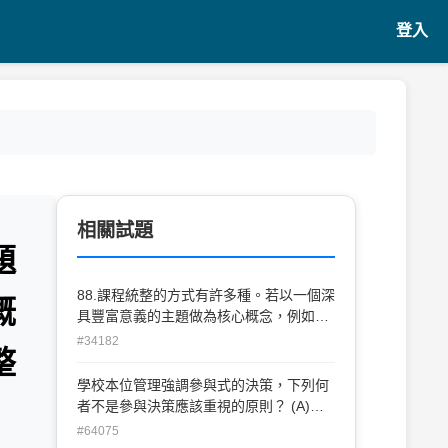
登入
相關試題
題
88.課程統整的方式有許多種。若以一個深
概
具豐富意義的主題做為核心概念，例如
「改變」，然後將不同學科的相關概念予
#34182
整
以連結、進行延伸探討，是屬於下列哪一
種課程統整類型？ (A)聯立式(B)窠巢式(C)
學校本位管理強調參與式的決策，下列何
張網式(D)並列式
者不是參與決策應該重視的原則？ (A)相
關原則(B)能力原則(C)均等原則(D)權限原
#64075