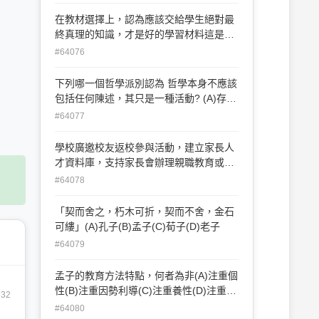
則
在教材選擇上，認為應該交給學生絕對最
終真理的知識，才是好的學習材料這是哪
一派別的論點? (A)實用主義 (B)存在主義
#64076
(C)永恆主義 (D)理想主義
下列哪一個哲學派別認為 哲學本身不應該
包括任何陳述，其只是一種活動? (A)存在
主義 (B)分析哲學 (C)實用主義 (D)經驗主
#64077
義
學校廣邀校友返校參與活動，建立家長人
才資料庫，支持家長會辦理親職教育或插
花烹飪活動，以便在適當的時機獲得家長
#64078
與校友的辦學支持，這種做法乃在累積學
校的哪一種資本？ (A)經濟資本(B)人力資
「契而舍之，朽木可折，契而不舍，金石
本(C)社會資本(D)符號資本
可縷」(A)孔子(B)孟子(C)荀子(D)老子
#64079
孟子的教育方法特點，何者為非(A)注重個
性(B)注重因勢利導(C)注重養性(D)注重自
632
動
#64080