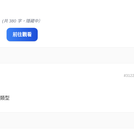
(共 380 字，隱藏中）
前往觀看
#312
整類型