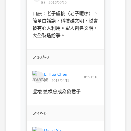
B8 · 2016/09/20
口訣：老子盧梭（老子囉嗦）。
簡單白話講，科技越文明，越會
被有心人利用。聖人創建文明，
大盜製造紛爭。
10
0
Li Hua Chen
#591518
B5 · 2013/04/11
盧梭-這樣會成為偽君子
4
0
David Su