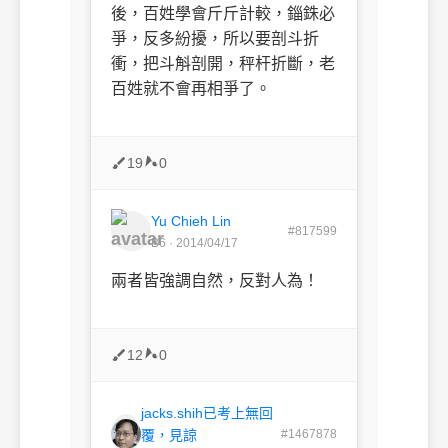
後，百姓學會斤斤計較，錙銖必
爭，反多紛擾，所以要剖斗折
衝，把斗斛剖開，秤杆折斷，老
百姓就不會再相爭了。
19
0
Yu Chieh Lin
#817599
B6 · 2014/04/17
兩者皆強調自然，反對人為！
12
0
jacks.shih已考上無回
覆，見諒
#1467878