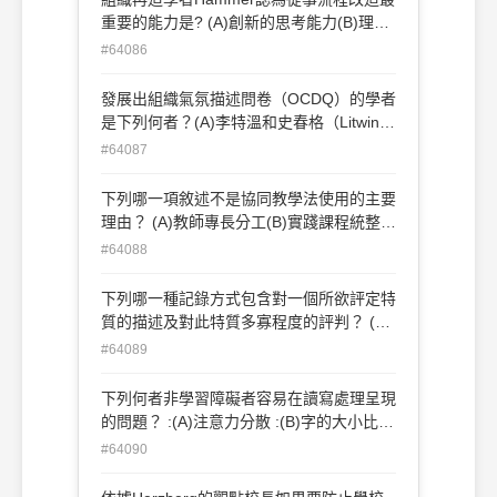
重要的能力是? (A)創新的思考能力(B)理性
的分析能力 (C)宏觀的整合能力(D)圓融的
#64086
協調能力
發展出組織氣氛描述問卷（OCDQ）的學者
是下列何者？(A)李特溫和史春格（Litwin &
Stringer）(B)史騰（Stern）(C)哈爾品和克
#64087
勞夫（Halpin & Croft）(D)塔吉里
（Taguri）
下列哪一項敘述不是協同教學法使用的主要
理由？ (A)教師專長分工(B)實踐課程統整之
做法 (C)妥善利用教學空間(D)節省課程準
#64088
備時間
下列哪一種記錄方式包含對一個所欲評定特
質的描述及對此特質多寡程度的評判？ (A)
學習日誌(B)評定量表(C)軼事記錄(D)檢核
#64089
表
下列何者非學習障礙者容易在讀寫處理呈現
的問題？ :(A)注意力分散 :(B)字的大小比例
出現問題 :(C)作文上會重複詞句 :(D)寫字會
#64090
有鏡形反應