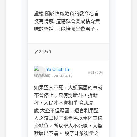
盧梭 關於情感教育的教育名言
沒有情感, 道德就會變成枯燥無
味的空話, 只能培養出偽君子。
29
0
Yu Chieh Lin
#817604
B7 · 2014/04/17
如果聖人不死，大道竊國的事就
不會停止；只有劈斷斗，折斷
秤，人民才不會相爭 意思是
說 大盜不但竊國，還會利用聖
人之道當幌子來愚民以鞏固其統
治地位，所以聖人不死絕，大盜
就層出不窮。 設了斗斛衡量之