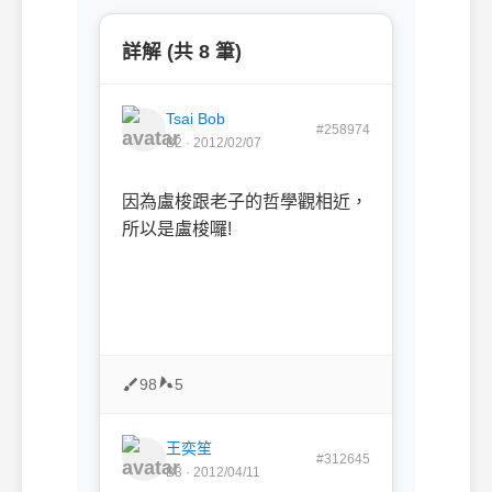
詳解 (共 8 筆)
Tsai Bob
#258974
B2 · 2012/02/07
因為盧梭跟老子的哲學觀相近，
所以是盧梭囉!
98
5
王奕笙
#312645
B3 · 2012/04/11