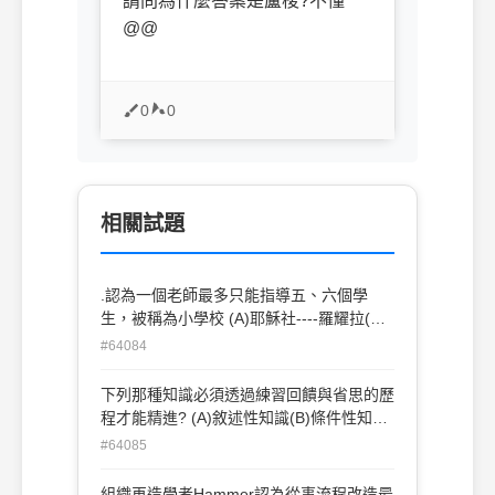
請問為什麼答案是盧梭?不懂
@@
0
0
相關試題
.認為一個老師最多只能指導五、六個學
生，被稱為小學校 (A)耶穌社----羅耀拉(B)
兄弟社---拉薩爾(C)波拉耶社---詹森(D)以上
#64084
皆非
下列那種知識必須透過練習回饋與省思的歷
程才能精進? (A)敘述性知識(B)條件性知識
(C)程序性知識
#64085
組織再造學者Hammer認為從事流程改造最