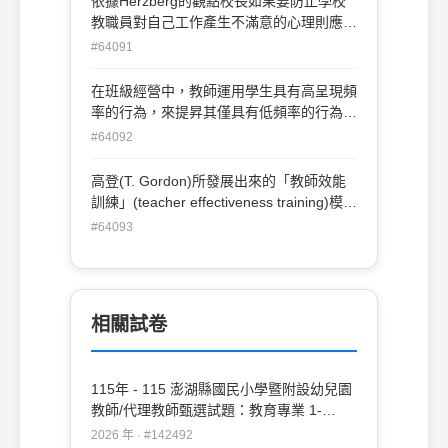
依據Herzberg的觀點校長如果要防止學校
教職員對自己工作產生不滿意的心理則應採
取何種策略?(A)改善工作環境(B)提供升遷
#64091
發展(C)增進成就感(D)適才適所
在班級經營中，教師運用學生具有高呈現頻
率的行為，來提昇其僅具有低頻率的行為，
並透過師生約定的方式，以促其表現出被期
#64092
望的行為的策略。一般稱 (A)條件契約(B)行
為制約(C)逐步養成(D)消弱行為
高登(T. Gordon)所發展出來的「教師效能
訓練」(teacher effectiveness training)模
式， 旨在建立良好的師生關係，因此特別
#64093
重視三種技巧。請問下列何者不包括在內？
(A)介入處理 (B)主動傾聽 (C)化解衝突 (D)
解決問題
相關試卷
115年 - 115 澎湖縣國民小學暨附設幼兒園
教師/代理教師甄選試題：教育專業 1-
20#142492
2026 年 · #142492