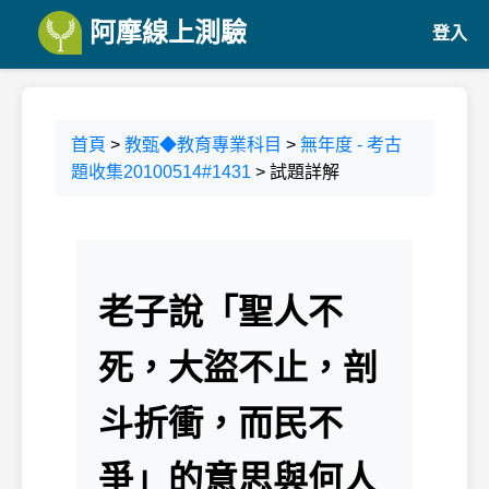
阿摩線上測驗
登入
首頁
>
教甄◆教育專業科目
>
無年度 - 考古
題收集20100514#1431
> 試題詳解
老子說「聖人不
死，大盜不止，剖
斗折衝，而民不
爭」的意思與何人