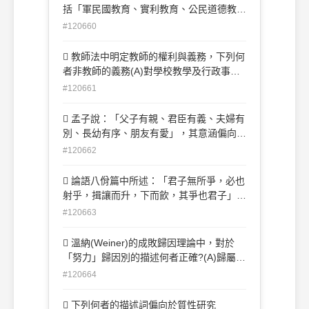
括「軍民國教育、實利教育、公民道德教
育、美感教育及世界觀教育」者為(A)梁啟
#120660
超 (B)胡適 (C)蔡元培 (D)國父。
 教師法中明定教師的權利與義務，下列何
者非教師的義務(A)對學校教學及行政事項
提供興革意見(B)遵守聘約規定，維護校譽
#120661
(C)積極維護學生受教之權益(D)依學校安排
之課程，實施教學活動。
 孟子說：「父子有親、君臣有義、夫婦有
別、長幼有序、朋友有愛」，其意涵偏向於
下列何種教育觀點？(A)德育 (B)智育 (C)群
#120662
育 (D)美育
 論語八佾篇中所述：「君子無所爭，必也
射乎，揖讓而升，下而飲，其爭也君子」，
其意涵所指的是下列何種課程教材？(A)德
#120663
育課程教材 (B)智育課程教材 (C)體育課程
教材 (D)群育課程教材
 溫納(Weiner)的成敗歸因理論中，對於
「努力」歸因別的描述何者正確?(A)歸屬於
穩定、能控制的向度 (B)歸屬於穩定、不能
#120664
控制的向度(C)歸屬於不穩定、能控制的向
度 (D)歸屬於不穩定、不能控制性向度
 下列何者的描述詞偏向於質性研究