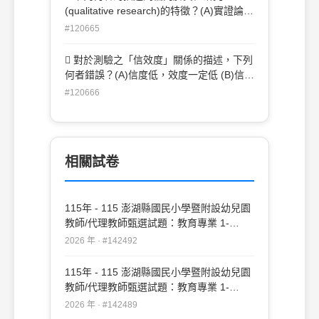
(qualitative research)的特徵？(A)實證論、
邏輯經驗論的哲學根源 (B)人為的、不熟悉
#120665
的研究情境(C)免情境限制、普遍推論 (D)
歸納的分析態式。
 對於測驗之「信效度」關係的描述，下列
何者錯誤？(A)信度低，效度一定低 (B)信度
高，效度一定高(C)效度高，信度一定高
#120666
(D)效度低，信度不一定低
相關試卷
115年 - 115 澎湖縣國民小學暨附設幼兒園
教師/代理教師甄選試題：教育專業 1-
20#142492
2026 年 · #142492
115年 - 115 澎湖縣國民小學暨附設幼兒園
教師/代理教師甄選試題：教育專業 1-
50#142489
2026 年 · #142489