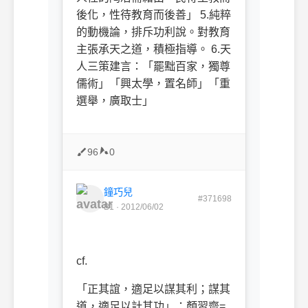
後化，性待教育而後善」 5.純粹
的動機論，排斥功利說。對教育
主張承天之道，積極指導。 6.天
人三策建言：「罷黜百家，獨尊
儒術」「興太學，置名師」「重
選舉，廣取士」
96
0
鐘巧兒
#371698
B1 · 2012/06/02
cf.
「正其誼，適足以謀其利；謀其
道，適足以計其功」：顏習齋=