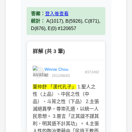
答案：
登入後查看
統計：
A(1017), B(5926), C(871),
D(876), E(0) #120657
詳解 (共 3 筆)
Winnie Chou
#372492
B2 · 2012/06/02
董仲舒 「漢代孔子」
1.聖人之
性（上品）、中民之性（中
品）、斗筲之性（下品） 2.主張
滅絕異學，尊崇孔道，以統一人
民思想。 3.曾言「正其誼不謀其
利，明其道不計其功」。 4.主張
人性的陶冶需藉由「民待王教而