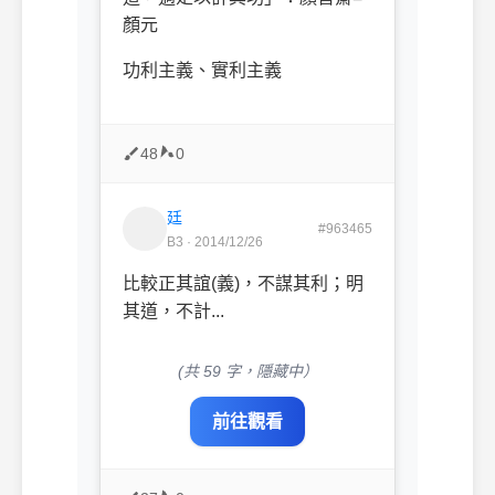
顏元
功利主義、實利主義
48
0
廷
#963465
B3 · 2014/12/26
比較正其誼(義)，不謀其利；明
其道，不計...
(共 59 字，隱藏中）
前往觀看