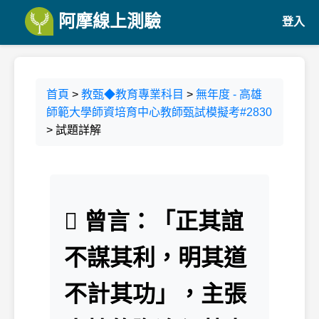
阿摩線上測驗
登入
首頁
>
教甄◆教育專業科目
>
無年度 - 高雄
師範大學師資培育中心教師甄試模擬考#2830
> 試題詳解
 曾言：「正其誼
不謀其利，明其道
不計其功」，主張