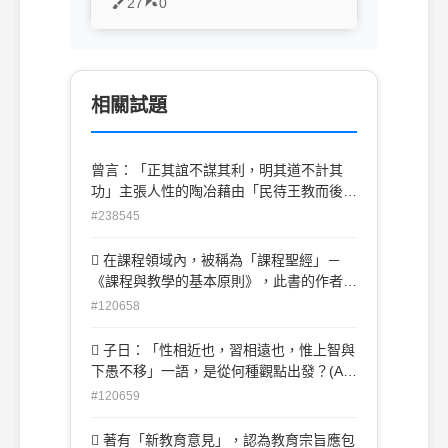
27
0
相關試題
曾言：「正其誼不謀其利，明其道不計其
功」主張人性的陶冶藉由「民待王教而後
化，性待教育而後善」的觀點者為何人?(A)
#238545
顏之推(B)董仲舒(C)王充 (D)孟子
 在課程領域內，被稱為「課程聖經」－
《課程與教學的基本原則》，此書的作者為
何人？(A)泰勒(Tyler) (B)巴比特(Bobbitt)
#120658
(C)克伯屈(Kilpatrick) (D)塔巴(Taba)
 子日：「性相近也，習相遠也，惟上智與
下愚不移」一語，是從何種觀點出發？(A)
哲學的觀點 (B)生物學的觀點 (C)社會學的
#120659
觀點 (D)心理學的觀點
 著有「新教育意見」，認為教育宗旨應包