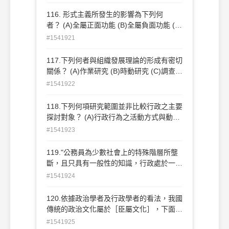
標 (B)服務目標、盈餘目標、發展目標 (C)
產量目標、品質目標、服務目標 (D)總目
116. 形式主義所發生的影響為下列何
標、分目標、個人目標
者？ (A)全屬正面功能 (B)全屬負面功能 (C)
視環境而定 (D)無法區分功能
#1541921
117.下列何者與組織發展理論的形成有密切
關係？ (A)作業研究 (B)時動研究 (C)調查研
究與回饋方法 (D)辦公室自動化
#1541922
118.下列何項研究範圍並非比較行政之主要
探討對象？ (A)行政行為之活動方式與動
機 (B)行政制度的生態背景 (C)行政機關的
#1541923
管理技術 (D)社會文化，結構及生態環境
119."公務員為少數社會上的特殊階層所壟
斷，且只具有一般性的知識，行政處於一種
習慣性的狀態，這是何種類型的行政？ (A)
#1541924
農業型行政 (B)稜柱型行政 (C)繞射型行
政 (D)工業型行政
120.依據政治學者及行政學者的看法，我國
傳統的政治文化屬於［臣屬文化］，下面哪
一項是其政治活動的特徵？ (A)參與取
#1541925