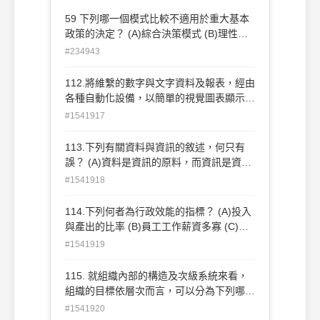
59 下列哪一個模式比較不適用於重大基本
政策的決定？ (A)綜合決策模式 (B)理性主
義 (C)漸進主義 (D)精英主義
#234943
112.將維繫的數字與文字資料及報表，經由
各種自動化設備，以簡單的視覺圖表顯示出
來者，稱之為？ (A)影像處理 (B)文書處
#1541917
理 (C)通訊網路 (D)音訊處理
113.下列有關資料與資訊的敘述，何只有
誤？ (A)資料是資訊的原料，而資訊是資料
有系統的組合之產品 (B)資訊是指可用以幫
#1541918
助人們［瞭解］、［說明］、［判斷］人、
事、物及現象的［事實］(東西、材料) (C)
114.下列何者為行政效能的指標？ (A)投入
資料包括：物質與精神的東西；具體與抽象
與產出的比率 (B)員工工作薪資多寡 (C)成
的東西(D)圖騰、畫像、國徽等係屬於圖案
本及時間 (D)產出的公平性分配
#1541919
資料
115. 就組織內部的構造及次級系統來看，
組織的目標依層次而言，可以分為下列哪三
大項？ (A)社會目標、管理目標、技術目
#1541920