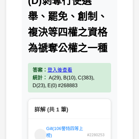
(D)剝奪行使選
舉、罷免、創制、
複決等四權之資格
為禠奪公權之一種
答案：
登入後查看
統計：
A(29), B(10), C(383),
D(23), E(0) #268883
詳解 (共 1 筆)
Gill(106警特四等上
榜)
#2280253