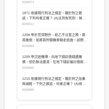
徒刑、有期徒刑、拘役等四種 (B)從刑有禠
#269073
奪公權、沒收等二種 (C)違禁物不問屬於犯
罪行為人與否，沒收之 (D)剝奪行使選舉、
1871.依據現行刑法之規定，關於刑之敘
罷免、創制、複決等四權之資格為禠奪公權
述，下列何者正確？ (A)主刑有死刑、無期
之一種
徒刑、有期徒刑、拘役等四種 (B)從刑有禠
#269512
奪公權、沒收等二種 250 (C)違禁物不問屬
於犯罪行為人與否，沒收之 (D)剝奪行使選
1208.甲於荒郊野外，趁乙不注意之際，將
舉、罷免、創制、複決等四權之資格為禠奪
其推倒，並將其所騎機車騎走逃逸。試問：
公權之一種
依據現行刑法規定及實務見解，甲之行為應
#268884
如何論處？ (A)甲該當搶奪罪與強制罪，依
數罪併罰處斷 (B)甲該當搶奪罪與強制罪，
1209.甲沉迷賭博，向地下錢莊借錢還賭
依法條競合，僅論以搶奪罪 (C)甲該當搶奪
債，但仍無法還清，在地下錢莊催討借款之
罪與強制罪，依想像競合犯，僅論以搶奪罪
下，乃思將其父乙所委託保管之金錶一只占
#268885
(D)甲該當搶奪罪與強制罪，依牽連犯，僅
為己有，準備俟時出售，經其父屢次催討仍
論以搶奪罪
不歸還。試問：依據現行刑法規定及實務見
1210.依據現行刑法之規定，關於刑之加重
解，甲之行為應如何處斷？ 163 (A)甲成立
與減輕，下列之敘述，何者正確？ (A)有期
背信罪，但頇告訴乃論 (B)甲不成立侵占罪
徒刑、拘役、罰金之減輕，在同時有免除其
#268886
(C)甲成立侵占罪，但頇告訴乃論 (D)甲成
刑之規定者，其減輕得減至三分之二 (B)死
立侵占罪，不頇告訴乃論
刑減輕者，為無期徒刑，或為十五年以下十
二年以上有期徒刑 (C)無期徒刑減輕者，為