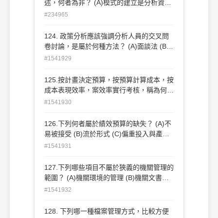
述，何者為非？ (A)模式的建立是分析資料
價值的先決條件 (B)模式是真實世界的一部
#234965
分，具真實世界的特性 (C)模式的建立是瞭
解決策過程的關鍵 (D)一個完美的模式意謂
124. 政策分析應該強調分析人員的交叉問
其為全真
卷討論，是屬於何種方法？ (A)面談法 (B)
調查法 (C)德菲法 (D)演繹法
#1541929
125.按計畫決定預算，按預算計算成本，按
成本表現效率，案效率實行考核，稱為何種
預算制度？ (A)零基預算 (B)績效預算 (C)企
#1541930
劃或設計計畫預算 (D)傳統預算
126.下列何者屬於績效預算的缺失？ (A)不
易被接受 (B)流於形式 (C)偏重投入與產出
的比率 (D)單位間易生衝突
#1541931
127.下列哪些項目不屬於狹義的機關管理的
範圍？ (A)機關環境的管理 (B)機關文書的
管理 (C)機關運作的管理 (D)機關法制的管
#1541932
理
128. 下列哪一種檔案管理方式，比較方便