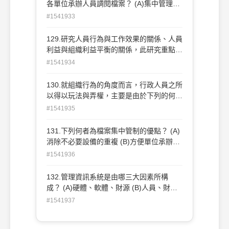
各單位承辦人員調閱檔案？ (A)集中管理
制 (B)分儲管理制 (C)集中分儲混合制 (D)
#1541933
責任中心制
129.研究人員行為與工作效果的關係、人員
利益與組織利益平衡的關係，此研究重點所
形成的學派是？ (A)人性本善學派 (B)需要
#1541934
層次學派 (C)動態平衡學派 (D)人群關係學
派
130.就組織行為的角度而言，行政人員之所
以得以玩法與弄權，主要是由於下列的何種
原因而引起的病象？ (A)權力集中 (B)本位
#1541935
主義 (C)規模龐大 (D)法規森嚴
131.下列何者為檔案集中管制的優點？ (A)
消除不必要設備的重複 (B)方便單位承辦人
員調閱檔案 (C)不需要太大單一儲存空
#1541936
間 (D)保密性高
132.管理資訊系統是由哪三大因素所構
成？ (A)硬體、軟體、財源 (B)人員、財
源、管理 (C)硬體、軟體、管理 (D)人員、
#1541937
硬體、軟體