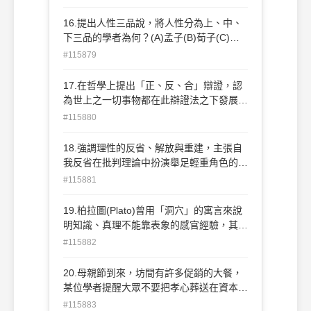
(D)現象學
16.提出人性三品說，將人性分為上、中、
下三品的學者為何？(A)孟子(B)荀子(C)告
子(D)董仲舒。
#115879
17.在哲學上提出「正、反、合」辯證，認
為世上之一切事物都在此辯證法之下發展的
學者為何？(A)懷德海（Whitehead）(B)赫
#115880
爾巴特（Herbart）(C)聖多瑪斯（St.
Thomas Aquinas）(D)黑格爾（Hegel）。
18.強調理性的反省、解放與重建，主張自
我反省在批判理論中扮演舉足輕重角色的學
者為何？(A)康德（Kant）(B)休謨
#115881
（Hume）(C)哈伯瑪斯（Habermas）(D)
黑格爾（Hegel）。
19.柏拉圖(Plato)曾用「洞穴」的寓言來說
明知識、真理不能靠表象的感官經驗，其知
識論立場是屬於下列何種理論？ (A)實在論
#115882
(B)觀念論 (C)實用論 (D)存在論
20.母親節到來，坊間有許多促銷的大餐，
某位學者提醒大眾不要把孝心葬送在資本主
義的商業邏輯之中，這位學者的想法最為接
#115883