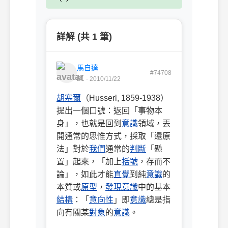
詳解 (共 1 筆)
馬自達
#74708
B1 · 2010/11/22
胡塞爾
（Husserl, 1859-1938）
提出一個口號：返回「事物本
身」，也就是回到
意識
領域，丟
開通常的思惟方式，採取「還原
法」對於
我們
通常的
判斷
「懸
置」起來，「加上
括號
，存而不
論」，如此才能
直覺
到純
意識
的
本質或
原型
，
發現
意識
中的基本
結構
：「
意向性
」即
意識
總是指
向有關某
對象
的
意識
。