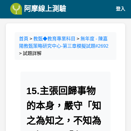
阿摩線上測驗
登入
首頁
>
教甄◆教育專業科目
>
無年度 - 陳嘉
陽教甄策略研究中心-第三章模擬試題#2692
> 試題詳解
15.主張回歸事物
的本身，嚴守「知
之為知之，不知為