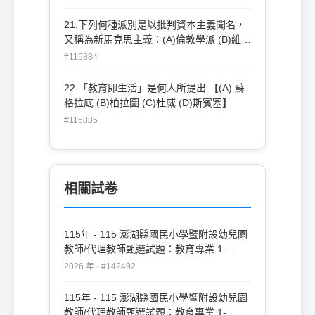
近下列哪一哲學派別？ (A)多元文化主義
(B)自由主義 (C)法蘭克福學派 (D)維也納學
21.下列何種派別是以批判資本主義聞名，
派
又稱為新馬克思主義：(A)倫敦學派 (B)維也
納學派 (C)法蘭克福學派(D)芝加哥學派
#115884
22.「教育即生活」是何人所提出 【(A) 蘇
格拉底 (B)柏拉圖 (C)杜威 (D)斯賓塞】
#115885
相關試卷
115年 - 115 澎湖縣國民小學暨附設幼兒園
教師/代理教師甄選試題：教育專業 1-
20#142492
2026 年 · #142492
115年 - 115 澎湖縣國民小學暨附設幼兒園
教師/代理教師甄選試題：教育專業 1-