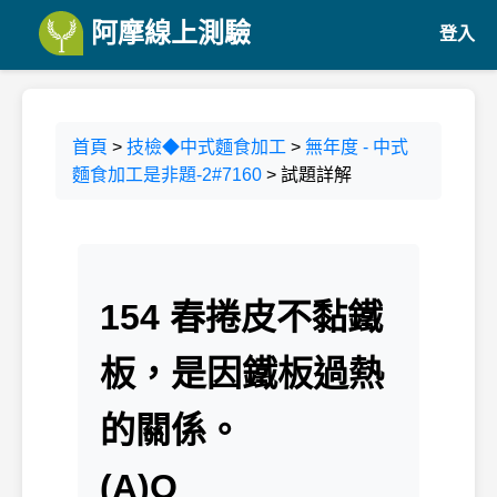
阿摩線上測驗
登入
首頁
>
技檢◆中式麵食加工
>
無年度 - 中式
麵食加工是非題-2#7160
> 試題詳解
154 春捲皮不黏鐵
板，是因鐵板過熱
的關係。
(A)O