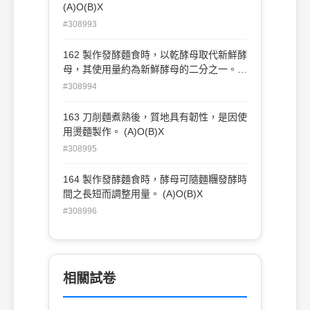
(A)O(B)X
#308993
162 製作發酵麵食時，以乾酵母取代新鮮酵
母，其使用量約為新鮮酵母的二分之一。
(A)O(B)X
#308994
163 刀削麵煮熟後，質地具有韌性，是因使
用燙麵製作。 (A)O(B)X
#308995
164 製作發酵麵食時，酵母可隨麵糰發酵時
間之長短而調整用量。 (A)O(B)X
#308996
相關試卷