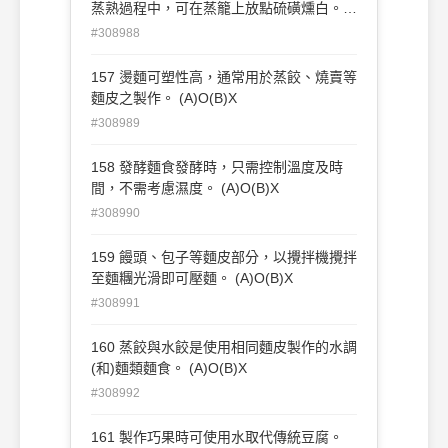
蒸熟過程中，可在蒸籠上放點硫磺燻白。
(A)O(B)X
#308988
157 燙麵可塑性高，通常用於蒸餃、燒賣等
麵皮之製作。 (A)O(B)X
#308989
158 發酵麵食發酵時，只需控制溫度及時
間，不需考慮濕度。 (A)O(B)X
#308990
159 饅頭、包子等麵皮部分，以攪拌機攪拌
至麵糰光滑即可壓麵。 (A)O(B)X
#308991
160 蒸餃與水餃是使用相同麵皮製作的水調
(和)麵類麵食。 (A)O(B)X
#308992
161 製作巧果時可使用水取代傳統豆腐。