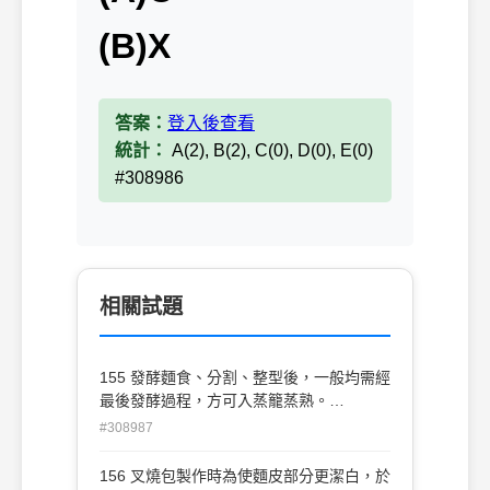
(B)X
答案：
登入後查看
統計：
A(2), B(2), C(0), D(0), E(0)
#308986
相關試題
155 發酵麵食、分割、整型後，一般均需經
最後發酵過程，方可入蒸籠蒸熟。
(A)O(B)X
#308987
156 叉燒包製作時為使麵皮部分更潔白，於