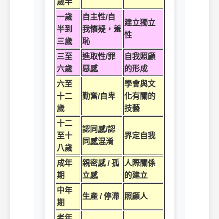
歲半
一歲
自主性/自
建立獨立
半到
我懷疑，羞
性
三歲
恥
三至
進取性/罪
自我照顧
六歲
惡感
的形成
六至
學會與文
十二
勤奮/自卑
化有關的
歲
技藝
十二
認同感/認
至十
界定自我
同感混淆
八歲
成年
親密感 / 孤
人際關係
期
立感
的建立
中年
生產 / 停滯
照顧人
期
老年