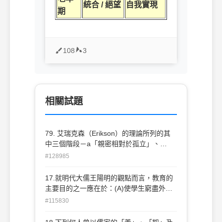
統合 / 絕望
自我實現
期
108
3
相關試題
79. 艾瑞克森（Erikson）的理論所列的其
中三個階段－a「親密相對於孤立」、
b「勤奮相對於自卑」、c「自我認定相對
#128985
於角色 混淆」，其發展的正確順序為何？
(A)bca (B)abc (C)cba (D)bac
17.就明代大儒王陽明的觀點而言，教育的
主要目的之一應在於：(A)使學生窮盡外在
事物的道理與知識(B)致良知(C)培養從政能
#115830
力(D)提升多元文化素養