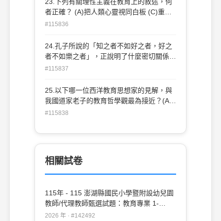
23.下列有關理性主義在教育上的敘述，何
者正確？ (A)把人類心靈視同白板 (C)重視
感官訓練 (B)強調直觀教學 (D)主張藉自明
#115836
之理的直覺和演繹便可構成知識
24.孔子所說的「知之者不如好之者，好之
者不如樂之者」，正說明了什麼密切關係？
(A)情意與認知學習 (B)技能與認知學習 (C)
#115837
品德與認知學習 (D)思想與認知學習
25.以下哪一位西洋教育思想家的見解，與
我國道家老子的教育哲學觀最為接近？(A)
盧梭 (B)馬丁路德 (C)柏拉圖 (D)羅素
#115838
相關試卷
115年 - 115 澎湖縣國民小學暨附設幼兒園
教師/代理教師甄選試題：教育專業 1-
20#142492
2026 年 · #142492