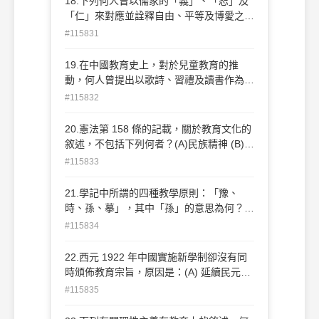
18.下列何人曾以儒家的「義」、「恕」及
「仁」來對應並詮釋自由、平等及博愛之精
神？(A)胡適(B)田培林(C)蔡元培(D)蔣夢麟
#115831
19.在中國教育史上，對於兒童教育的推
動，何人曾提出以歌詩、習禮及讀書作為教
學項目，頗富教育創見？(A)程頤(B)朱熹
#115832
(C)陸九淵(D)王陽明
20.憲法第 158 條的記載，關於教育文化的
敘述，不包括下列何者？(A)民族精神 (B)健
全體格 (C)國民道德 (D)民主精神
#115833
21.學記中所謂的四種教學原則：「豫、
時、孫、摹」，其中「孫」的意思為何？
(A)把握機會教導學生(B)相互學習擷長補短
#115834
(C)事前準備把握重點(D)系統教學循序漸進
22.西元 1922 年中國實施新學制卻沒有同
時頒佈教育宗旨，原因是：(A) 延續民元教
育宗旨 (B)教育本身即是目的，沒有外在目
#115835
的 (C)國家戰亂，未及公布 ( D)五四以來思
想紛歧多元，無法取得共識