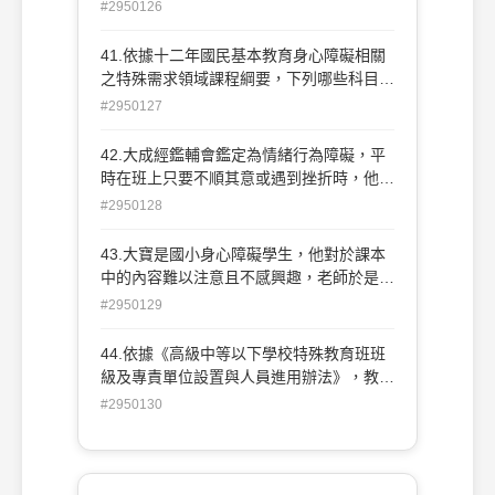
下哪一項行為是小志可能的反應？ (A)增加
#2950126
度跟不上別的同學。
努力 (B)拖延及逃避學習 (C)設定適中的目
標 (D)誠實面對學習的結果。
41.依據十二年國民基本教育身心障礙相關
之特殊需求領域課程綱要，下列哪些科目的
學習重點分為初階和進階兩大階 段？ (A)生
#2950127
活管理、社會技巧 (B)學習策略、輔助科技
應用 (C)點字、溝通訓練 (D)職業教育、功
42.大成經鑑輔會鑑定為情緒行為障礙，平
能性動作訓練。
時在班上只要不順其意或遇到挫折時，他就
會持續哭鬧、尖叫或破壞物品。針 對這些
#2950128
問題，依據相關規定，學校應在大成的個別
化教育計畫(IEP)中擬定何種方案？ (A)課後
43.大寶是國小身心障礙學生，他對於課本
照顧服務方案 (B)心理諮商輔導方案 (C)行
中的內容難以注意且不感興趣，老師於是利
為功能介入方案 (D)家庭支持服務方案。
用遊戲、操作和同儕指導等方式， 來提升
#2950129
大寶對學習的參與度和成效；這些方式屬於
何種層面的課程調整策略？ (A)學習環境調
44.依據《高級中等以下學校特殊教育班班
整 (B)學習歷程調整 (C)學習內容調整 (D)
級及專責單位設置與人員進用辦法》，教師
學習評量調整。
助理員及特教學生助理人員，每年 應接受
#2950130
學校(園)或各級主管機關辦理幾小時以上之
在職訓練？ (A)9 小時 (B)18 小時 (C)36 小
時 (D)54 小時。