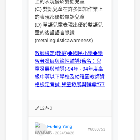
上的表現優於雙語兒童
(C) 雙語兒童在許多認知作業上
的表現都優於單語兒童
(D) 單語兒童表現出優於雙語兒
童的後設語言覺識
(metalinguisticawareness)
教師檢定(教檢)◆國民小學◆學
習者發展與適性輔導(舊名：兒
童發展與輔導)
-
94年 - 94年度高
級中等以下學校及幼稚園教師資
格檢定考試-兒童發展與輔導#77
12
0
Fu-ling Yang
#6080753
B5 · 2024/04/28