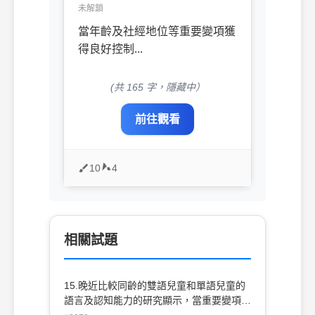
未解鎖
當年齡及社經地位等重要變項獲
得良好控制...
(共 165 字，隱藏中）
前往觀看
10
4
相關試題
15.晚近比較同齡的雙語兒童和單語兒童的
語言及認知能力的研究顯示，當重要變項
(如社經地位)獲得良好控制之後：(A)雙語