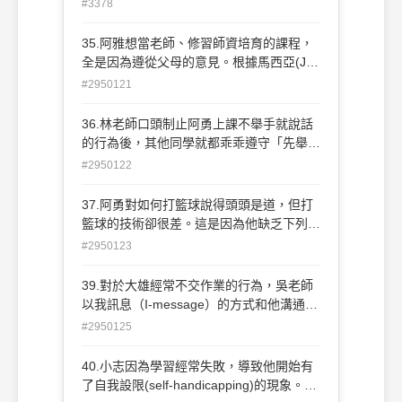
#3378
兒童的語言熟練程度不如單語兒童(B)單語
兒童在非語文智力測驗上的表現優於雙語兒
35.阿雅想當老師、修習師資培育的課程，
童(C)雙語兒童在許多認知作業上的表現都
全是因為遵從父母的意見。根據馬西亞(J.
優於單語兒童(D)單語兒童表現出優於雙語
Marcia)的觀點，阿雅應屬於哪一種 認同狀
#2950121
兒童的後設語言覺識
態？ (A)迷失型統合 (B)未定型統合 (C)定向
(metalinguisticawareness)
型統合 (D)早閉型統合。
36.林老師口頭制止阿勇上課不舉手就說話
的行為後，其他同學就都乖乖遵守「先舉
手、後發言」的課堂規則了。這種現 象最
#2950122
能以下列哪一種的原理來解釋？ (A)替代增
強 (B)替代懲罰 (C)漣漪效應 (D)比馬龍效
37.阿勇對如何打籃球說得頭頭是道，但打
應。
籃球的技術卻很差。這是因為他缺乏下列哪
一種知識？ (A)陳述性知識(declarative
#2950123
knowledge) (B)程序性知識(procedural
knowledge) (C)惰性知識(inertial
39.對於大雄經常不交作業的行為，吳老師
knowledge) (D)條件性知識(conditional
以我訊息（I-message）的方式和他溝通。
knowledge)。
以下哪一個說法較不符合我訊息的表 達？
#2950125
(A)你每次都不交作業，我真拿你沒辦法 (B)
老師這幾天沒有收到你的作業，對嗎？ (C)
40.小志因為學習經常失敗，導致他開始有
老師辛苦設計的作業你卻沒交，這讓我覺得
了自我設限(self-handicapping)的現象。以
不被尊重 (D)你沒交作業，我會擔心你的進