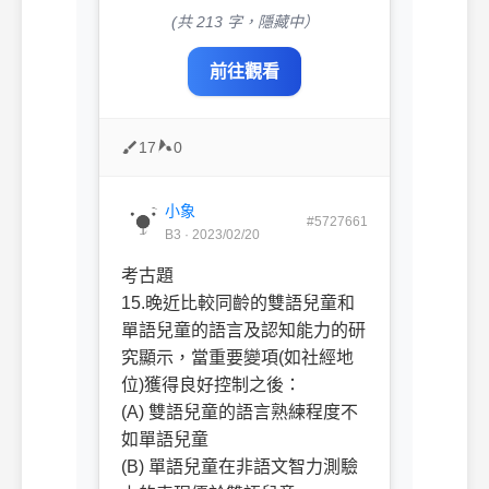
(共 213 字，隱藏中）
前往觀看
17
0
小象
#5727661
B3 · 2023/02/20
考古題
15.晚近比較同齡的雙語兒童和
單語兒童的語言及認知能力的研
究顯示，當重要變項(如社經地
位)獲得良好控制之後：
(A) 雙語兒童的語言熟練程度不
如單語兒童
(B) 單語兒童在非語文智力測驗