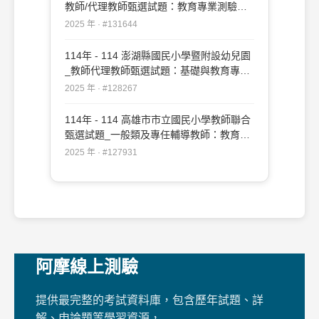
教師/代理教師甄選試題：教育專業測驗
#131644
2025 年 · #131644
114年 - 114 澎湖縣國民小學暨附設幼兒園
_教師代理教師甄選試題：基礎與教育專業
測驗#128267
2025 年 · #128267
114年 - 114 高雄市市立國民小學教師聯合
甄選試題_一般類及專任輔導教師：教育專
業#127931
2025 年 · #127931
阿摩線上測驗
提供最完整的考試資料庫，包含歷年試題、詳
解、申論題等學習資源，