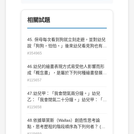
相關試題
45. 保母每次看到狗就立刻走避，並對幼兒
說「狗狗，怕怕。」後來幼兒看見狗也有害
怕反應， 此種現象稱為下列何者？ (A) 刺
#354965
激類化 (B) 模仿學習 (C) 直接經驗 (D) 想像
46.幼兒的繪畫表現方式易受他人影響而形
成「概念畫」，是屬於下列何種繪畫發展階
段？ (A)塗鴉期 (B)象徵期 (C)前圖式
#115657
期 (D)圖式期。
47.幼兒甲：「我會閉氣兩分鐘。」幼兒
乙：「我會閉氣二十分鐘。」幼兒甲：「才
怪，你現在閉氣給我看。」幼兒乙：「我現
#115658
在要練習打水，沒辦法閉氣給你看。」依此
情況，下列何者最不適宜作為幼兒乙內心狀
48.依據華萊斯（Wallas）創造性思考論
況的推論？ (A)說白謊(White lie) (B)創造
點，思考歷程的階段順序為下列何者？ (A)
力的表現 (C)說大話吹牛 (D)膽怯。
頓悟→潛意識思考→分析經驗與問題→驗證
#115659