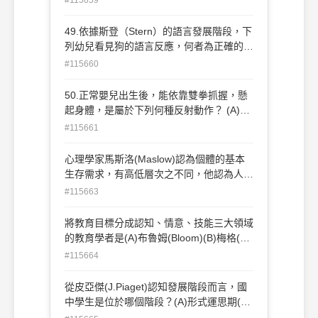
與修正 (B)分析經驗與問題→驗證與修正→
頓悟→潛意識思考 (C)分析經驗與問題→潛
49.依據斯登（Stern）的語言發展階段，下
意識思考→頓悟→驗證與修正 (D)潛意識思
列幼兒看見狗的語言反應，何者為正確的發
考→頓悟→分析經驗與問題→驗證與修正。
展順序？ (A)「汪汪」→「汪汪走」→「我
#115660
怕狗狗」→「狗狗為什麼愛啃骨頭？」 (B)
「汪汪」→「汪汪走」→「狗狗為什麼愛啃
50.正常嬰兒出生後，能依靠雙拳抓握，懸
骨頭？」→「我怕狗狗」 (C)「汪汪」
起身體，是屬於下列何種反射動作？ (A)達
→「我怕狗狗」→「汪汪走」→「狗狗為什
爾文反射( Darwinian reflex ) (B)摩羅反射
#115661
麼愛啃骨頭？ (D)「汪汪走」→「汪汪」
(Moro reflex) (C)巴賓斯基反射(Babinski
→「狗狗為什麼愛啃骨頭？」→「我怕狗
reflex) (D)游泳反射(Swimming reflex)。
心理學家馬斯洛(Maslow)認為個體的基本
狗」。
生存需求，有高低層次之不同，他認為人類
最高層次需求是什麼？？(A)愛與隸屬需求
#115663
(B)自我實現需求(C)自尊需求(D)生理需求
(E)安全需求。
將教育目標分成認知、情意、技能三大領域
的教育學者是(A)布魯姆(Bloom)(B)梅格(C)
辛普遜(D)斯賓塞(E)皮亞傑(J.Piaget)。
#115664
從皮亞傑(J.Piaget)認知發展階段而言，國
中學生是位於哪個階段？(A)形式運思期(B)
具體運思期(C)抽象期(D)感覺動作期(E)運