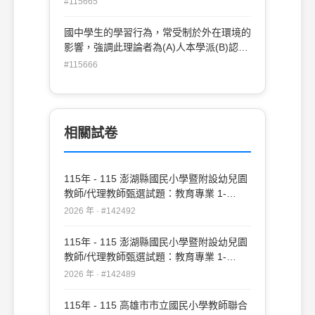
#115665
思前期。
國中學生的學習行為，常受制於外在環境的
影響，強調此理論者為(A)人本學派(B)認知
學派(C)精神分析學派(D)道德發展學派(E)
#115666
行為學派。
相關試卷
115年 - 115 澎湖縣國民小學暨附設幼兒園
教師/代理教師甄選試題：教育專業 1-
20#142492
2026 年 · #142492
115年 - 115 澎湖縣國民小學暨附設幼兒園
教師/代理教師甄選試題：教育專業 1-
50#142489
2026 年 · #142489
115年 - 115 高雄市市立國民小學教師聯合