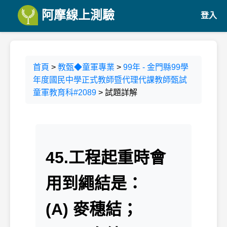
阿摩線上測驗
登入
首頁
>
教甄◆童軍專業
>
99年 - 金門縣99學
年度國民中學正式教師暨代理代課教師甄試
童軍教育科#2089
> 試題詳解
45.工程起重時會
用到繩結是：
(A) 麥穗結；