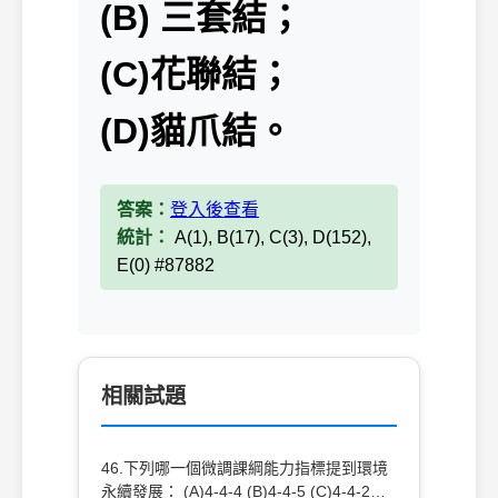
(B) 三套結；
(C)花聯結；
(D)貓爪結。
答案：
登入後查看
統計：
A(1), B(17), C(3), D(152),
E(0) #87882
相關試題
46.下列哪一個微調課綱能力指標提到環境
永續發展： (A)4-4-4 (B)4-4-5 (C)4-4-2