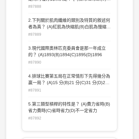
銅板(C)猜拳(D)以上皆可。
#87888
2.下列關於肌肉纖維的類別及特質的敘述何
者為真？ (A)紅肌為快縮肌(B)白肌為慢縮肌
(C)紅、白肌收縮的過程一致，而且不同肌
#87889
肉的特性與功能完全一樣 (D)紅肌在功能上
以耐力性運動為主。
3.現代國際奧林匹克委員會是那一年成立
的？ (A)1893(B)1894(C)1895(D)1896
#87890
4.排球比賽第五局在正常情形下先得幾分為
贏一局？ (A)15 分(B)21 分(C)31 分(D)25
分。
#87891
5.第三類型槓桿的特性是？ (A)費力省時(B)
省力費時(C)省時省力(D)不一定省力
#87892