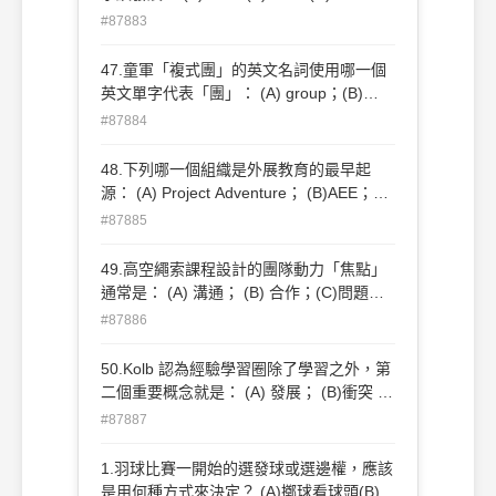
(D)4-4-1。
#87883
47.童軍「複式團」的英文名詞使用哪一個
英文單字代表「團」： (A) group；(B)
troop；(C)crew；(D)pack。
#87884
48.下列哪一個組織是外展教育的最早起
源： (A) Project Adventure； (B)AEE；
(C)WEA；(D)Outward Bound。
#87885
49.高空繩索課程設計的團隊動力「焦點」
通常是： (A) 溝通； (B) 合作；(C)問題解
決；(D)個人責任。
#87886
50.Kolb 認為經驗學習圈除了學習之外，第
二個重要概念就是： (A) 發展； (B)衝突 ；
(C)協調；(D)實踐。
#87887
1.羽球比賽一開始的選發球或選邊權，應該
是用何種方式來決定？ (A)擲球看球頭(B)擲