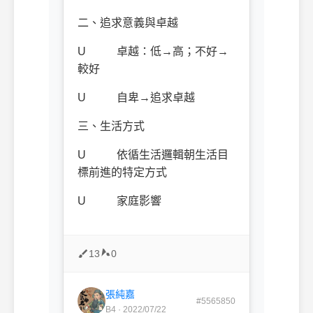
二、追求意義與卓越
U
卓越：低
→
高
；不好
→
較
好
U
自卑
→
追
求卓越
三、生活方式
U
依循生活邏輯朝生活目
標前進的特定方式
U
家庭影響
13
0
張純嘉
#5565850
B4 · 2022/07/22