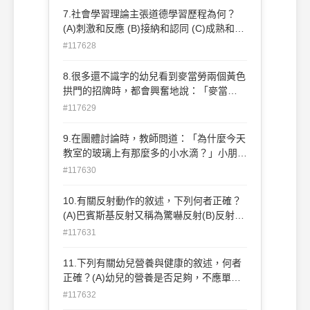
強制的道德觀
7.社會學習理論主張道德學習歷程為何？
(A)刺激和反應 (B)接納和認同 (C)成熟和發
展 (D)觀察和模仿
#117628
8.很多還不識字的幼兒看到麥當勞兩個黃色
拱門的招牌時，都會興奮地說：「麥當
勞！」 根據布魯納(J. Bruner)理論，這是
#117629
因為幼兒運用什麼樣的記憶能力？(A)動作
表徵 (enactive representation) (B)影像表
9.在團體討論時，教師問道：「為什麼今天
徵 (iconic representation)(C)反思表徵
教室的玻璃上有那麼多的小水滴？」小朋友
(reflective representation) (D)後設認知
的回答是：「我爸爸帶我去洗車，有好多水
#117630
(metacognition)
在我們的車子上。」以下哪一個說法最適合
用來解釋這時幼兒的語言及認知發展？(A)
10.有關反射動作的敘述，下列何者正確？
行為學派的「增強作用」(B)認知學派的
(A)巴賓斯基反射又稱為驚嚇反射(B)反射作
「自我中心」(C)心理分析學派的「防衛機
用是個體對刺激的反應，是個體可以控制的
#117631
制」(D)幼兒運用「語言獲得機制」分析日
(C)小嬰兒只要有東西接近他(她)的唇，立
常經驗
刻開始吸吮，這叫做摩羅反射(D)當我們用
11.下列有關幼兒營養與健康的敘述，何者
手觸摸嬰兒的手掌時，他(她)的手會緊緊地
正確？(A)幼兒的營養是否足夠，不應單從
抓著，這是嬰兒的抓握反射
進食的份量來判斷，也應該從性別、年齡與
#117632
體型來判斷(B)為培養幼兒良好的飲食習