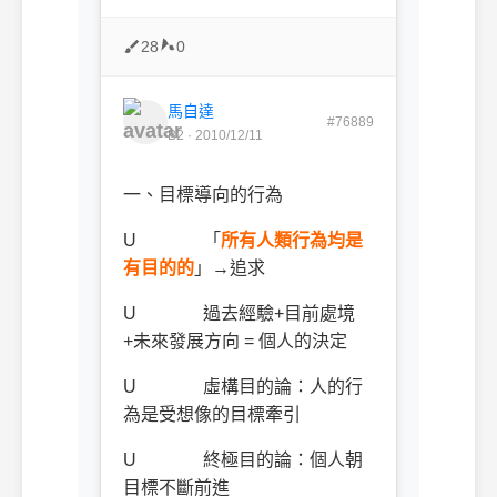
28
0
馬自達
#76889
B2 · 2010/12/11
一、目標導向的行為
U
「
所有人類行為均是
有目的的
」
→
追求
U
過去經驗
+
目前處境
+
未來發展方向
=
個人的決定
U
虛構目的論：人的行
為是受想像的目標牽引
U
終極目的論：個人朝
目標不斷前進