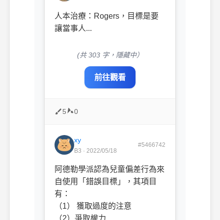
人本治療：Rogers，目標是要
讓當事人...
(共 303 字，隱藏中）
前往觀看
5
0
xy
#5466742
B3 · 2022/05/18
阿德勒學派認為兒童偏差行為來
自使用「錯誤目標」，其項目
有：
（1） 獲取過度的注意
（2）爭取權力