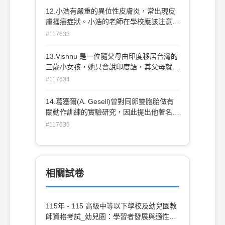
慣，應該要定時定量，不要准許幼兒某餐吃
12.小浩有嚴重的異位性皮膚炎，常出現皮
得多，另一餐又吃得少(C)當幼兒拒絕某項
膚搔癢症狀。小浩的老師在學校應該注意什
食物時，表示他不喜歡；為了保持幼兒用餐
麼？(A)儘量不要讓小浩接觸水和玩具，以
#117633
心情的愉悅，最好是不要再嘗試(D)為顧及
避免症狀惡化(B)儘量讓小浩在太陽底下活
幼兒的營養均衡，從餵食副食品開始，就應
動，因為紫外線可以殺菌(C)儘量避免小浩
13.Vishnu 是一位隨父母由印度移居台灣的
該要求幼兒接受各式食物，即使幼兒拒絕，
和別的幼兒有肢體接觸，以免加重症狀 (D)
三歲小女孩，她只會說印度語，其父母就近
也應該連哄帶騙讓幼兒吃下
儘量幫小浩做好皮膚保養，經常擦乳液、凡
為她選擇了一所社區內的全中文幼稚園，
#117634
士林來保養皮膚
Vishnu 在學習中文的過程中可能經歷以下
四個階段： 甲、以簡單的中文單字或片語
14.葛塞爾(A. Gesell)曾對同卵雙胞胎做有
溝通 乙、自如地應用中文 丙、聆聽別人說
關動作訓練的實驗研究，因此提出他著名的
話，但保持沉默不開口 丁、使用自己母語
發展理論，其主要的論點是什麼？ (A)環境
#117635
與他人交談 請問下列何者是正確的排列順
對幼兒的動作發展有重要的影響(B)提早動
序？(A)甲丁丙乙 (B)丙甲乙丁 (C)丙丁甲乙
作訓練對幼兒會有很好的效果(C)成熟對幼
(D)丁丙甲乙
兒的動作發展有決定性作用(D)家庭對幼兒
的動作發展有重要的影響
相關試卷
115年 - 115 高級中等以下學校及幼兒園教
師資格考試_幼兒園：學習者發展與適性輔