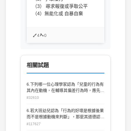
（3） 尋求報復或爭取公平
（4）無能化或 自暴自棄
4
0
相關試題
6.下列哪一位心理學家認為「兒童的行為有
其內在動機，在輔導其偏差行為時，應先瞭
解其行為目標」？(A)阿德勒(A. Adler) (B)
#32610
艾瑞克森(E. Erikson) (C)羅吉斯(C. S.
Rogers) (D)佛洛依德(S. Freud)
6.若大班幼兒認為「行為的好壞是根據後果
而不是根據動機來判斷」，那麼其道德認知
應歸屬於下列哪一個發展階段(A)法律的道
#117627
德觀(B)合作的道德觀(C)交換的道德觀 (D)