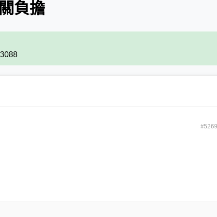
機關負擔
83088
#526