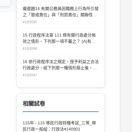
人員 (D)民選公職人員
複選題14 有關公務員因職務上行為所引發
之「懲戒責任」與「刑罰責任」關聯性之
敘述，何者錯誤？ (A)同一行為既涉及懲
#183095
戒責任也涉及刑事責任，由於二種責任之
屬性不同，得各自追究，原則上無一事不
15 行政程序法第 111 條有關行政處分無
二罰原則之適用 (B)同一行為已受不起訴
效之情形，下列那一項不屬之？ (A)有誤
處分或無罪判決，仍得為懲戒處分 (C)公
寫、誤算或其他類此之顯然錯誤者 (B)其
#183096
務員懲戒案件議決後，與原議決相關之刑
他具有重大明顯之瑕疵者 (C)不能由書面
事確定判決若對於事實有不同的認定，當
處分得知處分機關者 (D)內容對任何人均
16 依行政程序法之規定，授予利益之合法
事人得聲請再審議 (D)公務員違反職務義
屬不能實現者
行政處分，經下列那一種情形廢止後，相
務行為若也涉及刑事責任，在刑事訴訟程
對人得請求信賴利益之補償？ (A)法規准
#183097
序終結前，原則上應停止懲戒程序之進行
許廢止者 (B)原處分機關保留行政處分之
廢止權者 (C)附負擔之行政處分，受益人
未履行該負擔者 (D)其他為防止或除去對
公益之重大危害者
相關試卷
115年 - 115 移民行政特種考試_三等_移
民行政一般組：行政法#140901