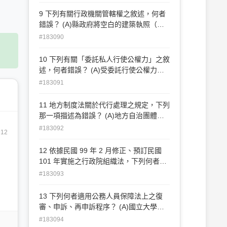
博物院 (D)基隆市
9 下列有關行政機關管轄權之敘述，何者
錯誤？ (A)縣政府將空白的建築執照（其
上署名為縣政府）交給各鄉（鎮、市）公
#183090
所，由其審查後以縣政府的名 義核發，稱
為「權限代理」 (B)行政機關依據法規將
10 下列有關「委託私人行使公權力」之敘
權限之一部分，委任所屬下級機關執行，
述，何者錯誤？ (A)受委託行使公權力之
為「權限委任」 (C)上級機關本於法定職
私人，在權限範圍內視為行政機關 (B)人
#183091
權作出行政處分，其後交給下級機關執
民不服公權力受託人執行職務所為行政處
行，稱為「委辦」 (D)無隸屬關係機關之
分提起訴願時，應以委託機關為訴願管轄
11 地方制度法關於代行處理之規定，下列
間，一方將權限委由他方行使，為「權限
機關 (C)人民不服公權力受託人執行職務
那一項描述為錯誤？ (A)地方自治團體有
委託」
所為行政處分提起行政訴訟時，應以受託
依法應作為而不作為之情形 (B)事件之性
#183092
912
人為被告 (D)受託人行使公權力職權所為
質適於代行處理 (C)縱使情況急迫亦不得
決定一律以「委託機關」之名義行之
逕予代行處理 (D)地方自治團體對上級之
12 依據民國 99 年 2 月修正、預訂民國
代行處理認為窒礙難行時，得提出申訴
101 年實施之行政院組織法，下列何者不
屬於「獨立機關」？ (A)金融監督管理委
#183093
員會 (B)中央選舉委員會 (C)公平交易委員
會 (D)國家通訊傳播委員會
13 下列何者適用公務人員保障法上之復
審、申訴、再申訴程序？ (A)國立大學專
任教師 (B)公立學校編制內之職員 (C)政務
#183094