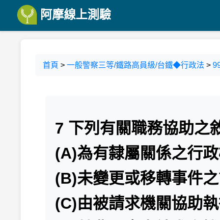
阿摩線上測驗
首頁
>
一般警察三等/鐵路高員級/台鐵◆行政法
>
9
7 下列有關職務協助之
(A)為有隸屬關係之行
(B)未變更或移轉事件
(C)由被請求機關協助