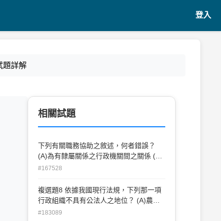
登入
試題詳解
相關試題
下列有關職務協助之敘述，何者錯誤？
(A)為有隸屬關係之行政機關間之關係 (B)
未變更或移轉事件之管轄權 (C)由被請求
#167528
機關協助執行顯較經濟者，得請求職務協
助 (D)其費用應由請求之機關負擔
複選題8 依據我國現行法規，下列那一項
行政組織不具有公法人之地位？ (A)農田
水利會 (B)國立中正文化中心 (C)國立故宮
#183089