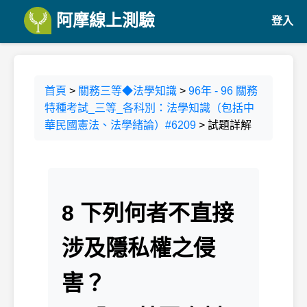
阿摩線上測驗
登入
首頁
>
關務三等◆法學知識
>
96年 - 96 關務
特種考試_三等_各科別：法學知識（包括中
華民國憲法、法學緒論）#6209
> 試題詳解
8 下列何者不直接
涉及隱私權之侵
害？