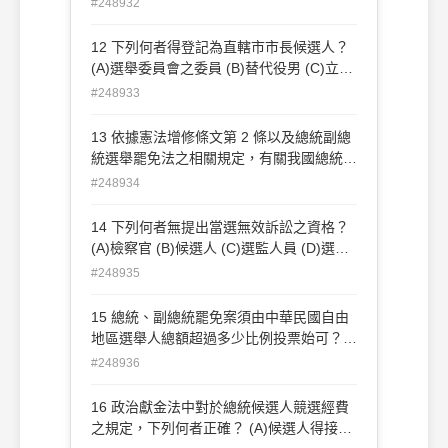
#248932
民的生活保障 (D)乃社會生活安全保障
12 下列何者得登記為直轄市市長候選人？
(A)選舉委員會之委員 (B)替代役男 (C)立法
委員 (D)現役軍人
#248933
13 依據憲法增修條文第 2 條以及總統副總
統選舉罷免法之相關規定，有關我國總統、
副總統之選舉，下列相關敘述，何者正確？
#248934
(A)總統、副總統由國民大會代表選舉之 (B)
總統、副總統可分開登記，以得票最多之候
14 下列何者無提出當選無效訴訟之資格？
選人為當選 (C)在中華民國自由地區繼續居
(A)檢察官 (B)候選人 (C)選監人員 (D)選舉
住 1 年以上得申請登記為總統、副總統候
委員會
#248935
選人條件之一 (D)總統、副總統由中華民國
自由地區全體人民直接選舉之
15 總統、副總統罷免案須由中華民國自由
地區選舉人總額超過多少比例投票始可？
(A)二分之一 (B)三分之二 (C)四分之三 (D)
#248936
五分之四
16 政治獻金法中對於總統候選人競選經費
之規定，下列何者正確？ (A)候選人得接受