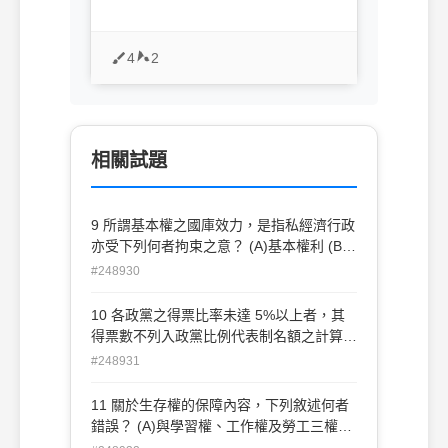
4
2
相關試題
9 所謂基本權之國庫效力，是指私經濟行政
亦受下列何者拘束之意？ (A)基本權利 (B)
基本國策 (C)立法政策 (D)憲政制度
#248930
10 各政黨之得票比率未達 5%以上者，其
得票數不列入政黨比例代表制名額之計算，
此一規定可能違反選舉權的何種原則？ (A)
#248931
普通原則 (B)平等原則 (C)直接原則 (D)秘
密原則
11 關於生存權的保障內容，下列敘述何者
錯誤？ (A)與學習權、工作權及勞工三權無
關 (B)是特殊弱者的生活保護 (C)係一般國