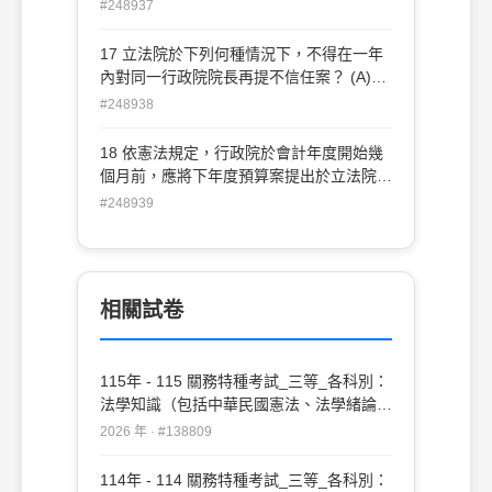
外國團體、法人和個人之競選經費之捐贈
#248937
(B)中央選舉委員會並未訂定同一組候選人
競選經費最高金額 (C)候選人不得接受公營
17 立法院於下列何種情況下，不得在一年
事業或政府捐助之財團法人之競選經費之捐
內對同一行政院院長再提不信任案？ (A)總
助 (D)候選人得以無息、有息債券或其他有
統對行政院院長重新任命時 (B)對行政院院
#248938
價證券方式募集競選經費
長不信任案未獲通過時 (C)立法院經總統解
散後改選時 (D)總統新就任時
18 依憲法規定，行政院於會計年度開始幾
個月前，應將下年度預算案提出於立法院？
(A)一個月 (B)二個月 (C)三個月 (D)六個月
#248939
相關試卷
115年 - 115 關務特種考試_三等_各科別：
法學知識（包括中華民國憲法、法學緒論）
#138809
2026 年 · #138809
114年 - 114 關務特種考試_三等_各科別：