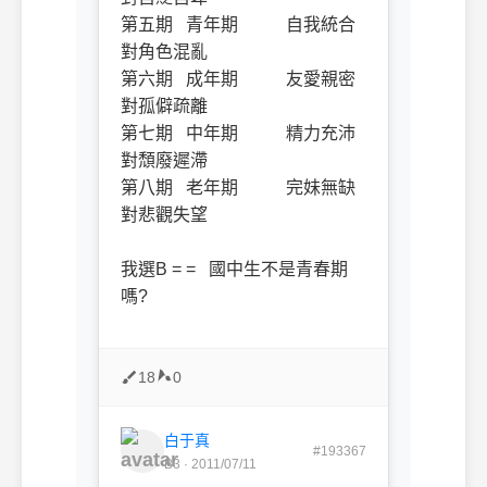
第五期 青年期 自我統合
對角色混亂
第六期 成年期 友愛親密
對孤僻疏離
第七期 中年期 精力充沛
對頹廢遲滯
第八期 老年期 完妹無缺
對悲觀失望
我選B = = 國中生不是青春期
嗎?
18
0
白于真
#193367
B3 · 2011/07/11