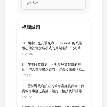
0
2
相關試題
81. 國中生在艾瑞克森（Erikson）的八階
段心理社會發展模式的第幾階段？ (A)第三
階段 (B)第四階段 (C)第五階段 (D)第六階
#128987
段
84. 在中國教育史上，對於兒童教育的推
動，何人曾提出以歌詩、習禮及讀書作為教
學項目，頗富教育創見？(A)程頤 (B)朱熹
#72921
(C)陸九淵 (D)王陽明
99. 雲林縣政府設立的教育審議委員會，負
責教育事務之審議、諮詢、協調及評鑑等事
宜。其設置的根據是下列何者法源？ (A)教
#72922
師法 (B)國民教育法 (C)教育基本法 (D)地
方制度法