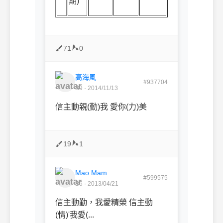
期
)
71
0
高海風
#937704
B9 · 2014/11/13
信主動親(勤)我 愛你(力)美
19
1
Mao Mam
#599575
B6 · 2013/04/21
信主動勤，我愛精榮 信主動
(情)'我愛(...