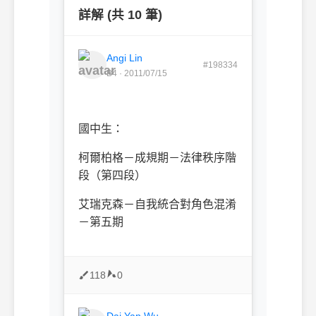
詳解 (共 10 筆)
Angi Lin
#198334
B4 · 2011/07/15
國中生：
柯爾柏格－成規期－法律秩序階
段（第四段）
艾瑞克森－自我統合對角色混淆
－第五期
118
0
Dai Yan Wu