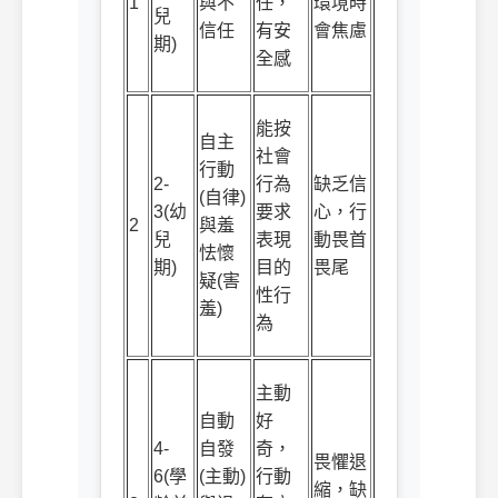
1
與不
任，
環境時
兒
信任
有安
會焦慮
期
)
全感
能按
自主
社會
行動
2-
行為
缺乏信
(
自律
)
3(
幼
要求
心，行
2
與羞
兒
表現
動畏首
怯懷
期
)
目的
畏尾
疑
(
害
性行
羞
)
為
主動
自動
好
4-
自發
奇，
畏懼退
6(
學
(
主動
)
行動
縮，缺