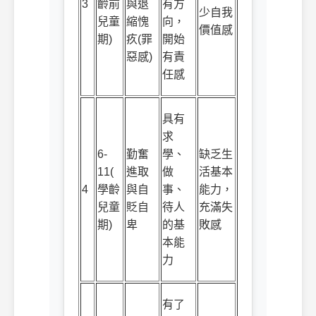
3
齡前
與退
有方
少自我
兒童
縮愧
向，
價值感
期
)
疚
(
罪
開始
惡感
)
有責
任感
具有
求
6-
勤奮
學、
缺乏生
11(
進取
做
活基本
4
學齡
與自
事、
能力，
兒童
貶自
待人
充滿失
期
)
卑
的基
敗感
本能
力
有了