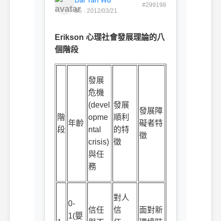
#299198
B5 · 2012/03/21
Erikson
心理社會發展理論的八
個階段
發展
危機
(devel
發展
發展障
階
opme
順利
年齡
礙者特
段
ntal
的特
徵
crisis)
徵
與任
務
對人
0-
信任
信
面對新
1(
嬰