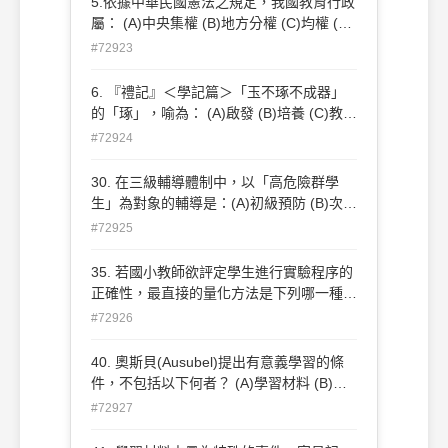
5.依據中華民國憲法之規定，我國教育行政
屬： (A)中央集權 (B)地方分權 (C)均權 (D)
民權 98澎湖縣國小
#72923
6. 『禮記』＜學記篇＞「玉不琢不成器」
的「琢」，喻為： (A)啟發 (B)培養 (C)教導
(D)灌輸
#72924
30. 在三級輔導體制中，以「高危險群學
生」為對象的輔導是：(A)初級預防 (B)次級
預防 (C)三級補救 (D)個案治療
#72925
35. 若國小教師欲評定學生進行實驗程序的
正確性，最直接的量化方法是下列哪一種方
法？ (A)評定量表 (B)檢核表 (C)觀察記
#72926
錄 (D)紙筆測驗
40. 奧斯貝(Ausubel)提出有意義學習的條
件，不包括以下何者？ (A)學習材料 (B)學
習設備 (C)學習心向 (D)先備知識
#72927