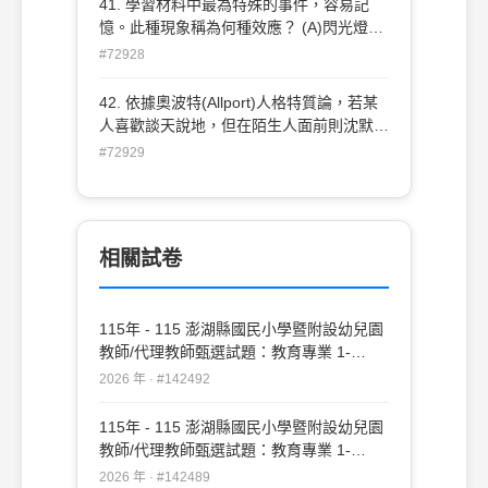
41. 學習材料中最為特殊的事件，容易記
憶。此種現象稱為何種效應？ (A)閃光燈效
應(flashbulb effect) (B)序位效應(serial-
#72928
position effect) (C)萊斯托夫效應(restorff
effect) (D)仰巴腳效應(pratfall effect)
42. 依據奧波特(Allport)人格特質論，若某
人喜歡談天說地，但在陌生人面前則沈默寡
言，則沈默寡言是屬於何種特質？ (A)首要
#72929
特質(cardinal trait) (B)潛在特質(latent
trait)(C)中心特質(central trait) (D)次要特質
(secondary trait)
相關試卷
115年 - 115 澎湖縣國民小學暨附設幼兒園
教師/代理教師甄選試題：教育專業 1-
20#142492
2026 年 · #142492
115年 - 115 澎湖縣國民小學暨附設幼兒園
教師/代理教師甄選試題：教育專業 1-
50#142489
2026 年 · #142489