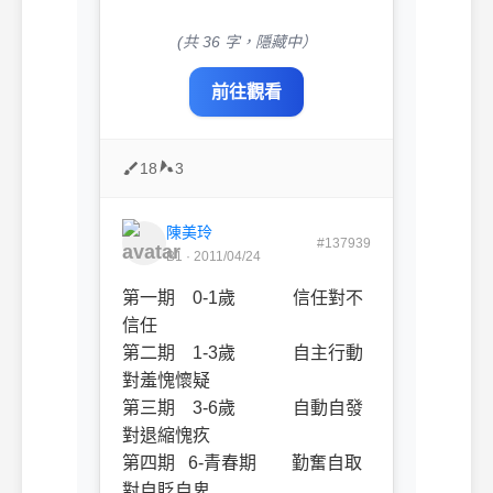
(共 36 字，隱藏中）
前往觀看
18
3
陳美玲
#137939
B1 · 2011/04/24
第一期 0-1歲 信任對不
信任
第二期 1-3歲 自主行動
對羞愧懷疑
第三期 3-6歲 自動自發
對退縮愧疚
第四期 6-青春期 勤奮自取
對自貶自卑