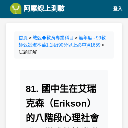
阿摩線上測驗
登入
首頁
>
教甄◆教育專業科目
>
無年度 - 99教
師甄試淑本華1.1版(90分以上必中)#1659
>
試題詳解
81. 國中生在艾瑞
克森（Erikson）
的八階段心理社會