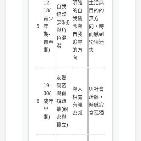
12-
明確
生活無
自我
18(
的自
目的的
統整
青少
我觀
無方
(
認同
)
5
年
念與
向，時
與角
期
-
自我
而感到
色混
青春
追尋
徬徨迷
淆
期
)
的方
失
向
友愛
19-
親密
與人
與社會
30(
與孤
相處
疏離，
6
成年
癖疏
有親
時感寂
早
離
(
親
密感
寞孤獨
期
)
密與
孤立
)