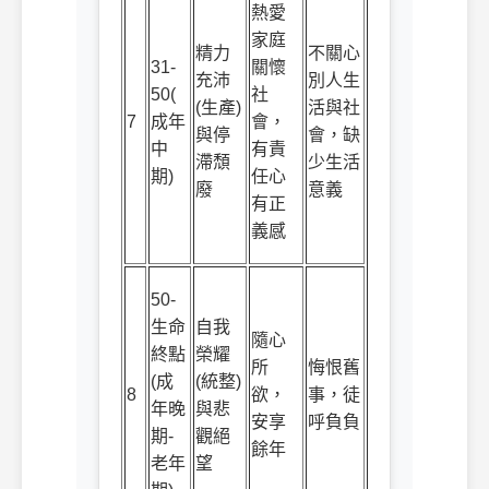
熱愛
家庭
精力
不關心
31-
關懷
充沛
別人生
50(
社
(
生產
)
活與社
7
成年
會，
與停
會，缺
中
有責
滯頹
少生活
期
)
任心
廢
意義
有正
義感
50-
生命
自我
隨心
終點
榮耀
所
悔恨舊
(
成
(
統整
)
8
欲，
事，徒
年晚
與悲
安享
呼負負
期
-
觀絕
餘年
老年
望