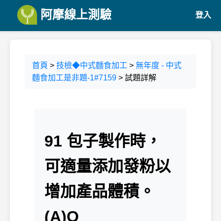
阿摩線上測驗
登入
首頁
>
技檢◆中式麵食加工
>
無年度 - 中式
麵食加工是非題-1#7159
> 試題詳解
91 包子製作時，
可適量添加發粉以
增加產品體積。
(A)O