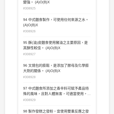
變強。 (A)O(B)X
#308925
94 中式麵食製作，可使用任何來源之水。
(A)O(B)X
#308926
95 酥(油)皮麵食使用豬油之主要原因，是
其酥性較佳。 (A)O(B)X
#308927
96 叉燒包的膨鬆，是添加了酵母及化學膨
大劑的關係。 (A)O(B)X
#308928
97 中式麵食所添加之香辛料可賦予產品特
殊的風味，且對人體無害，可適當使用。
(A)O(B)X
#308929
98 製作發糕之發粉，宜使用雙重反應之發