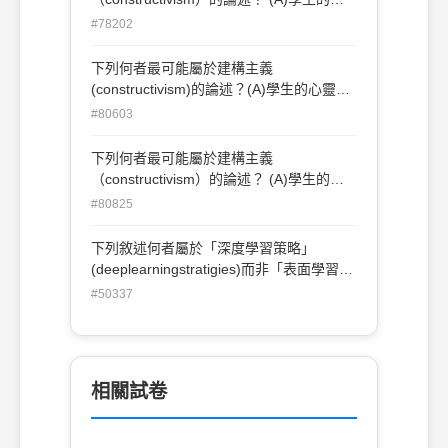
靈是一張白紙 (B)事物本體的真實並不存在
#78202
(C)知識與外界事物的真實結構必須具有對
映的關係 (D)教師教學的時候應盡可能協助
下列何者最可能屬於建構主義
學生遵循專家的建構順序 94北縣國中
(constructivism)的論述？(A)學生的心靈是
一張白紙(B)事物本體的真實並不存在(C)
#80603
知識與外界事物的真實結構必須具有對映的
關係(D)教師教學的時候應盡可能協助學生
下列何者最可能屬於建構主義
遵循專家的建構順序
（constructivism）的論述？ (A)學生的心
靈是一張白紙 (B)事物本體的真實並不存在
#80825
(C)知識與外界事物的真實結構必須具有對
映的關係 (D)教師教學的時候應盡可能協助
下列敘述何者屬於「深度學習策略」
學生遵循專家的建構順序
(deeplearningstratigies)而非「表面學習策
略」(surfacelearningstratigies)？(A)將新
#50337
的學習材料與日常生活聯結(B)將課堂中的
材料重複背誦(C)解決教室中所解釋過的問
題(D)回答自己所確定理解的基本問題。
相關試卷