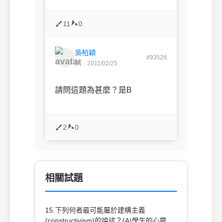
11
0
吳柏穎
#93526
B1 · 2011/02/25
請問這題為甚麼？是B
2
0
相關試題
15.下列何者最可能屬於建構主義
(constructivism)的論述？(A)學生的心靈是