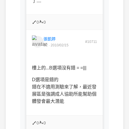
了....
0
0
張凱婷
#10711
B2 · 2010/02/15
樓上的...B選項沒有錯 = =|||
D選項是錯的
錯在不適用測驗來了解，最近發
展區是強調成人協助所能幫助個
體發會最大潛能
0
0