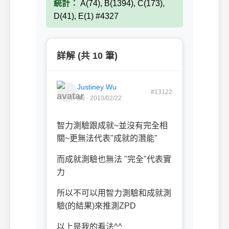
統計：
A(74), B(1394), C(173),
D(41), E(1) #4327
詳解 (共 10 筆)
Justiney Wu
#13122
B6 · 2010/02/22
智力測驗跟成就~並沒有完全相
關~更無法代表"成就的潛能"
而成就測驗也無法 "完全"代表實
力
所以不可以用智力測驗和成就測
驗(的結果)來推測ZPD
以上是我的看法^^