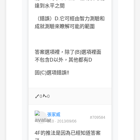
達到水平之間
（錯誤）D.它可經由智力測驗和
成就測驗來瞭解可能的範圍
答案選項裡，除了(B)選項裡面
不包含D以外，其他都有D
固
(C)選項錯誤!!
0
0
張家威
#709584
B10 · 2013/09/06
4F的推法是因為已經知道答案