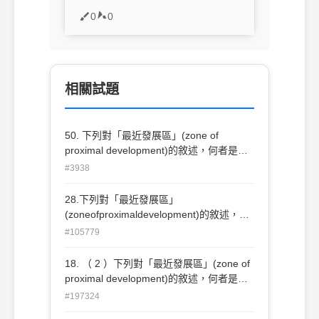
0
0
相關試題
50. 下列對「最近發展區」(zone of
proximal development)的敘述，何者是正
確的？ A.它是兒童潛能所能發展的區域 B.
#3938
它能靠成人的鷹架作用得到發展 C.它是介
於自己實力所能達到的水平與成人協助後可
28.下列對「最近發展區」
能達到水平之間 D.它可經由智力測驗和成
(zoneofproximaldevelopment)的敘述，何
就測驗來瞭解可能的範圍 (A)ABD (B)ABC
者是正確的？(A)它是兒童潛能所能發展的
#105779
(C)CBD (D)AD。
區域(B)它能靠成人的鷹架作用得到發展(C)
它是介於自己實力所能達到的水平與成人協
18. （ 2 ）下列對「最近發展區」(zone of
助後可能達到水平之間(D)它可經由智力測
proximal development)的敘述，何者是正
驗和成就測驗來了解可能的範圍
確的？ (A)它是兒童潛能所能發展的區域
#197324
(1)ABD(2)ABC(3)CBD(4)AD。
(B)它能靠成人的鷹架作用得到發展 (C)它