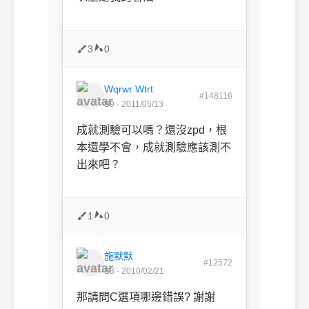
3
0
Wqrwr Wtrt
#148116
B9 · 2011/05/13
成就測驗可以嗎？還沒zpd，根
本還學不會，成就測驗應該測不
出來吧？
1
0
施默默
#12572
B3 · 2010/02/21
那請問C選項哪邊錯誤? 謝謝