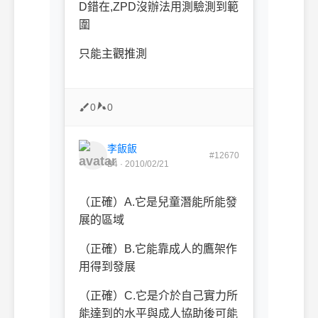
D錯在,ZPD沒辦法用測驗測到範
圍
只能主觀推測
0
0
李飯飯
#12670
B4 · 2010/02/21
（正確）A.它是兒童潛能所能發
展的區域
（正確）B.它能靠成人的鷹架作
用得到發展
（正確）C.它是介於自己實力所
能達到的水平與成人協助後可能