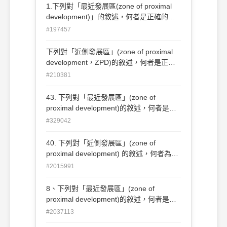
是介於自己實力所能達到的水平與成人協助
1.下列對「最近發展區(zone of proximal
後可能達到水平之間 (D)它可經由智力測驗
development)」的敘述，何者是正確的？A
和成就測驗來了解可能的範圍 ○1ABD
它是兒童潛力所能發展的區域B他能靠成人
#197457
○2ABC ○3CBD ○4AD。
的鷹架作用得到發展C它是介於自己實力所
能達到的水平與成人協助後可能達到水平之
下列對「近側發展區」(zone of proximal
間D他可經由智力測驗和成就測驗來了解可
development，ZPD)的敘述，何者是正確
能的範圍：(A) AD(B) ABD(C) ABC(D)
的？ A.它是兒童潛能所能發展的區域 B.它
#210381
CBD
能靠成人的鷹架作用得到發展 C.它是介於
自己實力所能達到的水平與成人協助後可能
43. 下列對「最近發展區」(zone of
達到水平之間 D.它可經由智力測驗和性向
proximal development)的敘述，何者是正
測驗來了解可能的範圍 (A)ABC (B)AB
確的？ A. 它是兒童潛能所能發展的區域 B.
#329042
(C)ABD (D)ACD
它能靠成人的鷹架作用得到發展 C.它是介
於自己實力 所能達到的水平與成人協助後
40. 下列對「近側發展區」(zone of
可能達到水平之間 D.它可經由智力測驗和
proximal development) 的敘述，何者為
成就測驗來了 解可能的範圍 (A) ABC (B)
非？ (A)它是兒童潛能所能發展的區域 (B)
#2015991
ABD (C) CBD (D) CAD。
它能靠成人的鷹架作用得到發展 (C)它是介
於自己實力所能達到的水平與成人協助後
8、下列對「最近發展區」(zone of
可能達到水平之間 (D)它可經由智力測驗和
proximal development)的敘述，何者是正
成就測驗來了解可能的範圍
確的？ 甲、它是兒童潛能所能發展的區
#2037113
域。 乙、它能靠成人的鷹架作用得到發