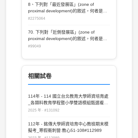
展。 丙、它是介於自己實力所能 達到的水
8、下列對「最近發展區」(zone of
平與成人協助後可能達到水平之間。 丁、
proximal development)的敘述，何者是正
它可經由智力測驗和成就測驗來了解可能的
確的？ 甲、它是兒童潛能所能發展的區
#2275064
範圍 (A)甲乙丁 (B)甲乙丙 (C)乙丙丁 (D)甲
域。 乙、它能靠成人的鷹架作用得到發
丁
展。 丙、它是介於自己實力所能 達到的水
70. 下列對「近側發展區」(zone of
平與成人協助後可能達到水平之間。 丁、
proximal development)的敘述，何者是正
它可經由智力測驗和成就測驗來了解可能的
確的？ A.它是兒童潛能所 能發展的區域 B.
#99049
範圍 (A)甲乙丁 (B)甲乙丙 (C)乙丙丁 (D)甲
它能靠成人的鷹架作用得到發展 C.它是介
丁
於自己實力所能達到的水平與成人協助後
可能達到水平之間 D.它可經由智力測驗和
成就測驗來了解可能的範圍。 (A)ABC
相關試卷
(B)AB (C)ABD (D)AD。
114年 - 114 國立台北教育大學師資培育處
_各類料教育學程暨小學雙語模組甄選複審
試題：教育心理學#131092
2025 年 · #131092
112年 - 銘傳大學師資培育中心教檢期末模
擬考_寒假衝刺營:教心51-108#112989
2023 年 · #112989