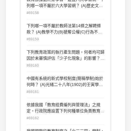
經驗智力成長趨緩、組合智力增加
列哪一項不屬於六大學習網？ (A)歷史文化
(B)兩性教育(C)生命教育(D)健康醫學
#69158
下列哪一項不屬於教師法第14條之解聘條
款？ (A)教學不力(B)禠奪公權(C)行為不檢
(D)身體殘缺
#69159
下列教育政策的執行產生問題，何者均可歸
因於未審慎評估「少子化現象」的影響？
(A)廣設高中及大學、開放多元師資培育(B)
#69160
開放多元師資培育、高中職社區化 (C)推動
國教九年一貫課程、高中職社區化(D)廣設
中國有系統的新式學校制度(簡稱學制)始於
高中及大學、大學多元入學
何時？ (A)光緒二十八年(1902)的壬寅學制
(B)光緒二十九年(1903)的癸卯學制 (C)民
#69161
國元年(1912)的壬子學制(D)民國十一年
(1922)的壬戌學制
依據我國「教育經費編列與管理法」之規
定，行政院應設置下列何種單位負責教育經
費計算基準之研訂？ (A)教育經費基準委員
#69162
會(B)公平交易委員會(C)教育改革審議委員
會(D)教育經費分配審議委員會
我國現階段教育制度之「六三三四」學制，