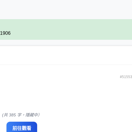
41906
#5155
(共 385 字，隱藏中）
前往觀看