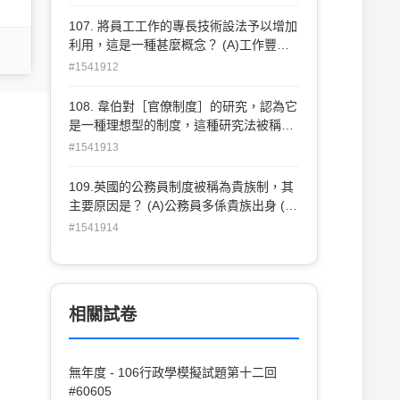
響
107. 將員工工作的專長技術設法予以增加
利用，這是一種甚麼概念？ (A)工作豐富
化 (B)目標管理 (C)工作擴大化 (D)無缺點
#1541912
計畫
108. 韋伯對［官僚制度］的研究，認為它
是一種理想型的制度，這種研究法被稱
為？ (A)模式性的研究法 (B)規範性的研究
#1541913
法 (C)功能性的研究法 (D)制度性的研究法
109.英國的公務員制度被稱為貴族制，其
主要原因是？ (A)公務員多係貴族出身 (B)
公務員應考的資格嚴格限制，多出身中上
#1541914
層社會 (C)公務員的職位多被皇家貴族所
把持 (D)公務員的地位崇高，如同貴族一
般
相關試卷
無年度 - 106行政學模擬試題第十二回
#60605