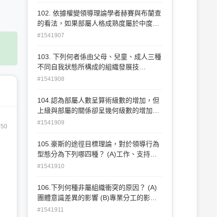
102. 依據權變領導理論學者赫賽與布蘭查
的看法，如果部屬人格成熟度屬於中度但
偏向低度時，領導者應採何種領導方式較
#1541907
有效？ (A)教導式 (B)參與式 (C)推銷
式 (D)授權式
103. 下列何者係由父母、兒童、成人三種
不同自我狀態所構成的組織發展技
術？ (A)敏感度訓練 (B)人際溝通分析 (C)
#1541908
團隊建立 (D)角色扮演
104.認為部屬人數呈算術級數的增加，但
上級與部屬的關係卻呈幾何級數的增加，
所以組織結構應注意［控制幅度］，提出
#1541909
350
此一主張的學者是？ (A)葛烈卡納斯
(Graicunas) (B)古立克(Gulick) (C)阿福特
105.豪斯的途徑目標理論，對於領導行為
(Alford) (D)穆尼( Mooney)
型態分為下列哪四種？ (A)工作、支持、
溝通、發展導向 (B)工具、支持、參與、
#1541910
成就導向 (C)建構、合作、體恤、尊榮導
向 (D)建制、體恤、參與、安全導向
106.下列何種非屬組織衝突的原因？ (A)
團體意識差異的影響 (B)專業分工的影
響 (C)非正式組織的影響 (D)社會地位的影
#1541911