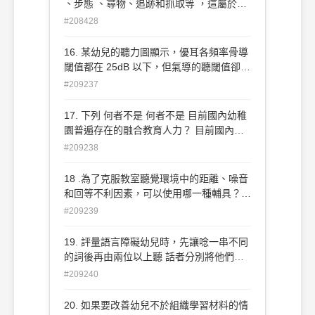
、步態 、尋物、追跡和抓取等 ，這屬於哪
一方面的課程內容？ (A)點字學習準備度訓
#208428
練 (B)定向行動訓練 (C) 感覺統合訓練 (D)
體適能訓練
16. 某幼兒的聽力圖顯示，優耳各頻率骨導
閾值都在 25dB 以下，但氣導的聽閾值卻都
達 45dB 左右，請問該幼兒最可能有何種類
#209237
型的聽覺障礙？ (A)傳導性聽覺障礙 (B)感
音性聽覺障礙 (C) 混合性聽覺障礙 (D)非聽
17. 下列 何者不是 何者不是 目前國內幼稚
覺障礙
園普遍存在的融合教育人力？ 目前國內幼
稚園普遍存在的融合教育人力？ (A)普通班
#209238
教師 (B)特教巡迴輔導師 (C)家長 (D)資源
班教師
18 .為了克服教室聽覺環境中的距離、噪音
和回等不利因素，可以使用哪一種輔具？
為了克服教室聽覺環境中的距離、噪音和回
#209239
等不利因素，可以使用哪一種輔具？(A) 數
位助聽器 (B)FM調頻系統 (C) 類比式助聽
19. 評量語言障礙幼兒時，先讓唸一串不同
器 (D)電腦語音溝通 板
的詞後再由兩位以上聽 話者分別將他們所
到的記下來，以測量聽話者所吸取正確訊息
#209240
比例。這是在評幼兒哪一方面能力？ (A)聲
韻覺識 (B)對話技巧 (C) 說話清晰度 (D)構
20. 如果要改善幼兒不於組織學習材料的情