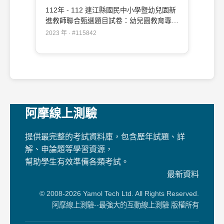
112年 - 112 連江縣國民中小學暨幼兒園新
進教師聯合甄選題目試卷：幼兒園教育專業
知能(加重學前特殊教育比重)#115842
2023 年 · #115842
阿摩線上測驗
提供最完整的考試資料庫，包含歷年試題、詳
解、申論題等學習資源，
幫助學生有效準備各類考試。
最新資料
© 2008-2026 Yamol Tech Ltd. All Rights Reserved.
阿摩線上測驗--最強大的互動線上測驗 版權所有