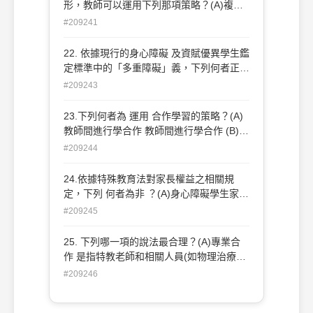
音錯誤類型
形，教師可以運用下列那項策略？(A)複習
(B)增強 (C) 過度學習 (D)類聚法
#209241
22. 依據現行的身心障礙 及資賦優異學生鑑
定標準中的「多重障礙」義，下列何者正
確？(A)指兩種以上不具連帶關係且非源於
#209243
同一原因造成之障礙 指兩種以上不具連帶
關係且非源於同一原因造成之障礙(B)指兩
23.下列何者為 運用 合作學習的策略？(A)
種以上具有連帶關係但非源於同一原因造成
教師間進行學合作 教師間進行學合作 (B)由
之障礙 指兩種以上具有連帶關係但非源於
能力好的幼兒 教還不會由能力好的幼兒教
#209244
同一原因造成之障礙(C) 指兩種以上具有連
還不會(C) 讓幼兒分組並合作進行活動 (D)
帶關係且源於同一原因造成之障礙(D)指兩
幼兒選擇不同的角落進行學習 幼兒選擇不
24.依據特殊教育法對家長權益之相關規
種以上不具連帶關係但源於同一原因造成之
同的角落進行學習
定，下列 何者為非 ？(A)身心障礙學生家長
障礙 指兩種以上不具連帶關係但源於同一
應有 身心障礙學生家長應有 2人為家長會
#209245
原因造成之障礙
委員(B)身心障礙學生家長得列席鑑定安置
會議 身心障礙學生家長得列席鑑定安置會
25. 下列哪一項的說法最合理？(A)專業合
議(C) 學校特殊教育推行委員會應有身心障
作 是指特教老師和相關人員(如物理治療等)
礙生家長代表(D)訂定個別化教育計畫時應
間的專業合作是指特教老師和相關人員(如
#209246
邀請身心障礙學生家長參與 訂定個別化教
物理治療等)間的(B)早期療育的對象是發展
育計畫時應邀請身心障礙學生家長參與
遲緩幼兒 早期療育的對象是發展遲緩幼兒