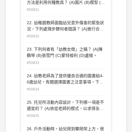
吹襲的痛苦。
方法是利用何種教具？ (A)圖片 (B)模型 (C)
標本 (D)實物。
#50831
22. 幼稚園教師面臨幼兒意外傷害的緊急狀
況，下列處理步驟何者錯誤？ (A)進行合宜
的緊急事故護理(B)先清理現場，以免幼兒
#50832
受傷(C)隨時陪伴在幼兒旁邊，以免幼兒受
驚(D)不要移動幼兒，以免受到更大的傷
23. 下列何者有「幼教女傑」之稱？ (A)陳
害。 考試時間共 90 分鐘。 第2頁，共4頁
鶴琴 (B)張雪門 (C)蒙特梭利 (D)盧梭。
#50833
24. 幼教老師為了提供優良合適的圖書給4-
6歲幼兒，有關選擇圖書之注意事項，下列
敘述何者不正確？ (A)插圖簡潔，色彩明亮
#50834
(B)具備有助於故事敘述的主題(C)全部以圖
畫為主且價錢便宜 (D)文句簡短易讀，可迅
25. 托兒所活動內容設計，下列哪一項是不
速翻頁。
適宜的？ (A)依從老師的模式，以求得全體
幼兒的成效一致(B)配合當代社會變遷及需
#50835
要(C)配合幼兒身心發展需要(D)依幼兒興趣
及需要，彈性調整活動時間。
26. 戶外活動時，幼兒爬到攀爬架上方，很