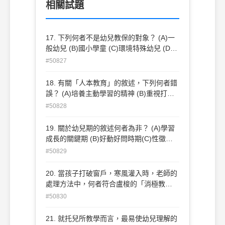
相關試題
17. 下列何者不是幼兒教保的對象？ (A)一
般幼兒 (B)國小學童 (C)環境特殊幼兒 (D)
身心發展特殊幼兒。
#50827
18. 有關「人本教育」的敘述，下列何者錯
誤？ (A)培養主動學習的精神 (B)重視打罵
和嚴格管教(C)尊重個別差異 (D)以自由、
#50828
愛、尊重為教育之本。
19. 關於幼兒期的敘述何者為非？ (A)學習
成長的關鍵期 (B)好動好問時期(C)性徵發
展時期 (D)富可塑性與模仿性時期。
#50829
20. 當孩子打破窗戶，寒風灌入時，老師的
處理方法中，何者符合盧梭的「消極教
育」？(A)大聲喝斥(B)讓孩子趕快去穿衣
#50830
服，以免著涼(C)講述打破玻璃的缺點給孩
子聽(D)不必理會，讓孩子自己感受被寒風
21. 就托兒所教學而言，最易使幼兒理解的