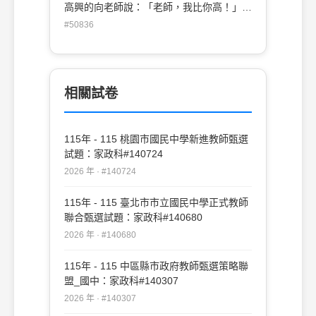
高興的向老師說：「老師，我比你高！」下
列有關老師的回應，何者較能建立豐富的口
#50836
語環境？ (A)抓好哦！小心不要跌下來(B)你
好厲害！可以爬那麼高(C)哦！爬一下下就
要下來了(D)哇！你從上面看到什麼呢？
相關試卷
115年 - 115 桃園市國民中學新進教師甄選
試題：家政科#140724
2026 年 · #140724
115年 - 115 臺北市市立國民中學正式教師
聯合甄選試題：家政科#140680
2026 年 · #140680
115年 - 115 中區縣市政府教師甄選策略聯
盟_國中：家政科#140307
2026 年 · #140307