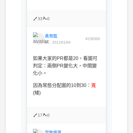
33
0
黃育甄
#239300
B5 · 2012/01/04
如果大家的
PR
都是
20
，看圖可
判定：兩側
PR
變化大，中間變
化小。
因為常態分配圖的
10
到
30
：
寬
(
矮
)
17
0
常敗將軍