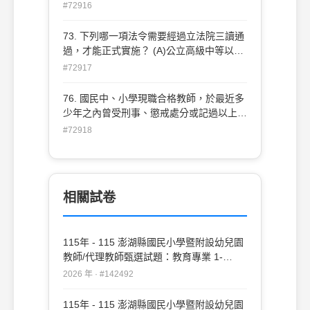
先將文章發給這些同學，請其先查生字意
#72916
義，並對其指導，以便下次這些同學能與其
他同學一起討論文章意涵，這是屬於適性教
73. 下列哪一項法令需要經過立法院三讀通
學的哪一種？(A)補救性教學 (B)補償性教學
過，才能正式實施？ (A)公立高級中等以下
(C)學習心向教學 (D)組織教學法
學校教師成績考核辦法 (B)教師法施行細則
#72917
(C)教育人員任用條例 (D)國民中小學九年
一貫課程綱要
76. 國民中、小學現職合格教師，於最近多
少年之內曾受刑事、懲戒處分或記過以上之
行政處分者，不得參加校長、主任的甄選？
#72918
(A)一年 (B)三年 (C)五年 (D)七年。
相關試卷
115年 - 115 澎湖縣國民小學暨附設幼兒園
教師/代理教師甄選試題：教育專業 1-
20#142492
2026 年 · #142492
115年 - 115 澎湖縣國民小學暨附設幼兒園