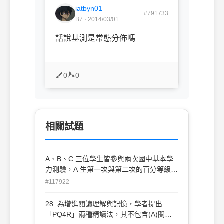
iatbyn01
#791733
B7 · 2014/03/01
話說基測是常態分佈嗎
0
0
相關試題
A、B、C 三位學生皆參與兩次國中基本學
力測驗，A 生第一次與第二次的百分等級從
50 進步到70，B 生的百分等級從10 進步到
#117922
30，C 生的百分等級從60 進步到80，哪位
學生原始分數改變最大？ (A) A 生 (B) B 生
28. 為增進閱讀理解與記憶，學者提出
(C) C 生 (D)一樣大
「PQ4R」兩種精讀法，其不包含(A)閱讀