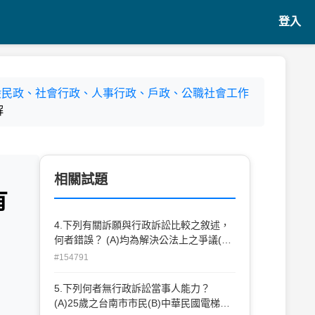
登入
、一般民政、社會行政、人事行政、戶政、公職社會工作
解
相關試題
有
4.下列有關訴願與行政訴訟比較之敘述，
何者錯誤？ (A)均為解決公法上之爭議(B)
均採言詞辯論程序 (C)原則上均採職權進
#154791
行主義(D)均有禁止不利益變更之限制
5.下列何者無行政訴訟當事人能力？
(A)25歲之台南市市民(B)中華民國電梯協