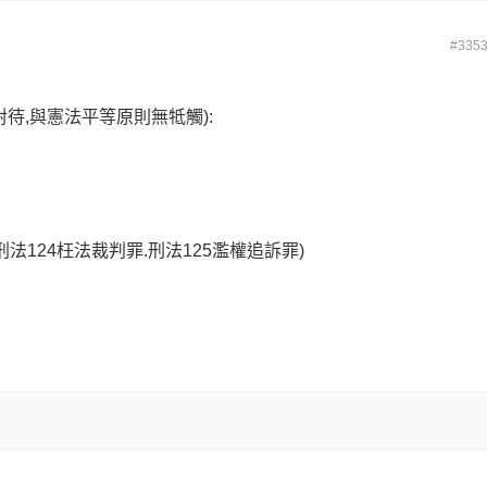
#335
對待,與憲法平等原則無牴觸):
法124枉法裁判罪.刑法125濫權追訴罪)