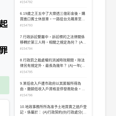
會(C)教育部(D)未設管理人之佛教團體
#154792
6.19歲之王五中了大樂透三億彩金後，購
買進口賓士休旅車，一路從台北飆車至高
起
雄向其女朋友炫耀，沿途在新竹、台中、
#154793
嘉義、台南等地被測速相機分別拍到違規
超速情景，則依法對王五應如何處罰？
7.行政訴訟繫屬中，訴訟標的之法律關係
(A)裁處不受法定罰鍰最高3000元之限制
移轉於第三人時，相關之規定為何？ (A)
(B)裁處之罰鍰不得逾罰鍰最高額之二分之
訴訟程序當然停止(B)僅兩造同意後，第三
罪
#154794
一 (C)裁處之罰鍰不得逾罰鍰最高額之三
人始得承當訴訟 (C)第三人得聲請行政法
分之一(D)四次違規分別處罰
院裁定承當訴訟(D)對承當訴訟之法院裁
8.行政罰之裁處權的消滅時效期間，除法
定，不得抗告
律另有規定外，最長為幾年？ (A)一年(B)
二年(C)三年(D)五年
#154795
9.某低收入戶遭市政府以其匿報所得為
由，撤銷低收入戶資格並停發救助金。為
免生活陷入困境，得向高等行政法院提起
#154796
下列何種訴訟，使市府恢復其權利？ (A)
撤銷訴訟(B)課予義務訴訟(C)確認訴訟(D)
10.地政事務所所為准予土地買賣之過戶登
一般給付訴訟
記，係屬於： (A)行政契約(B)行政處分(C)