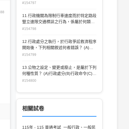
行政命令(D)事實行為
#154797
388
11.行政機關為限制行車速度而於特定路段
豎立速限交通標誌之行為，係屬於何類行
政行為？ (A)法規命令(B)行政契約(C)事實
#154798
行為(D)行政處分
12.行政處分之執行，於行政爭訟救濟程序
開始後，下列相關敘述何者錯誤？ (A)行
政法院在一定要件得命停止執行(B)原則上
#154799
不停止執行 (C)訴願機關必要時得命停止
執行(D)不得請求行政法院裁定假處分
13.公物之設定、變更或廢止，是屬於下列
何種性質？ (A)行政處分(B)行政命令(C)行
政指導(D)行政契約
#154800
相關試卷
115年 - 115 普通考試_一般行政、一般民