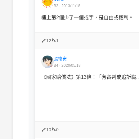
B2 · 2013/11/18
樓上第2個少了一個或字，是自由或權利。
12
1
張懷安
B4 · 2020/05/18
《國家賠償法》第13條：「有審判或追訴職..
10
0