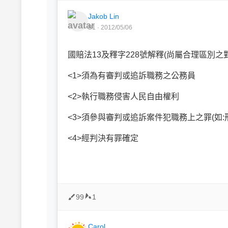
Jakob Lin
B1 · 2012/05/06
國賠法13及釋字228號解釋(尚屬合理區別之
<1>須為有審判或追訴職務之公務員
<2>執行職務侵害人民自由權利
<3>須參與審判或追訴案件犯職務上之罪(如:刑
<4>經判決有罪確定
99
1
Carol