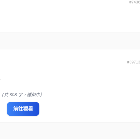
#743
#3971
.
(共 308 字，隱藏中）
前往觀看