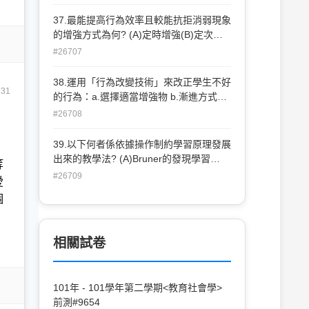
(shaping)(D)類化(generalization)
37.最能提高行為效率且較能抗拒消弱現象
的增強方式為何? (A)定時增強(B)定次增
強(C)不定時增強(D)不定次增強
#26707
38.運用「行為改變技術」來改正學生不好
431
的行為：a.選擇適當增強物 b.漸進方式改
善行為c.分析起點行為d.確定終點行為 e.
#26708
隨時評估行為改變情形。其步驟順序為
何?
39.以下何者係依據操作制約學習原理發展
(A)dcbae(B)cdabe(C)adceb(D)daceb
出來的教學法? (A)Bruner的發現學習
等
(discoverylearning) (B)Slavin的合作學習
#26709
愛
(cooperativelearning) (C)Bloom的精熟學
個
習(masterylearning) (D)Ausbel的有意義
學習
相關試卷
101年 - 101學年第二學期<教育社會學>
前測#9654