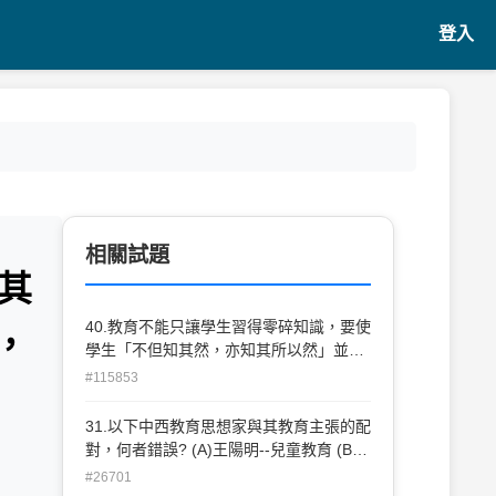
登入
相關試題
其
40.教育不能只讓學生習得零碎知識，要使
，
學生「不但知其然，亦知其所以然」並且
「經一事，長一智」。換言之，即是要培
#115853
養學生何種能力? (A).認知(cognition) (B)
認知式態(cognitive style) (C).社會認知
31.以下中西教育思想家與其教育主張的配
(social cognition) (D)後設認知
對，何者錯誤? (A)王陽明--兒童教育 (B)
(metacognition)
朱熹--經世致用 (C)赫爾巴特(J.F.Herbart)
#26701