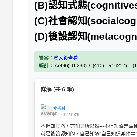
(B)認知式態(cognitives
(C)社會認知(socialcogn
(D)後設認知(metacogni
答案：
登入後查看
統計：
A(496), B(288), C(410), D(16257), E(
詳解 (共 6 筆)
郭書銘
B2 · 2011/01/29
不但知其然，亦知其所以然---不但知道是這樣 
就是後設認知的，自己知道"自己知道某件事"的這