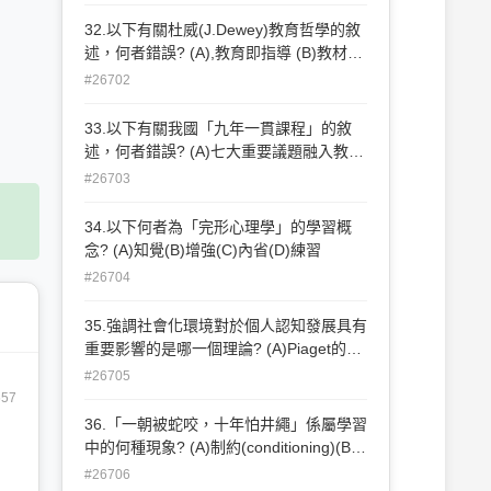
—教育科學化 (D)斐斯塔洛齊
(J.H.Pestalozzi)—平民教育
32.以下有關杜威(J.Dewey)教育哲學的敘
述，何者錯誤? (A),教育即指導 (B)教材離
學生生活經驗愈近愈好 (C)教育是自身的
#26702
目的 (D)教法重視反省思維
33.以下有關我國「九年一貫課程」的敘
述，何者錯誤? (A)七大重要議題融入教學
(B)課程綱要取代課程標準 (C)安排彈性時
#26703
數以強化基本學科教學 (D)重視活動課程
34.以下何者為「完形心理學」的學習概
念? (A)知覺(B)增強(C)內省(D)練習
#26704
35.強調社會化環境對於個人認知發展具有
重要影響的是哪一個理論? (A)Piaget的認
知發展論(B)Ausbel的有意義學習理論
#26705
(C)Vygotsky的社會認知理論(D)Bandura
657
的社會學習理論
36.「一朝被蛇咬，十年怕井繩」係屬學習
中的何種現象? (A)制約(conditioning)(B)
分化(discrimination) (C)行為塑造
#26706