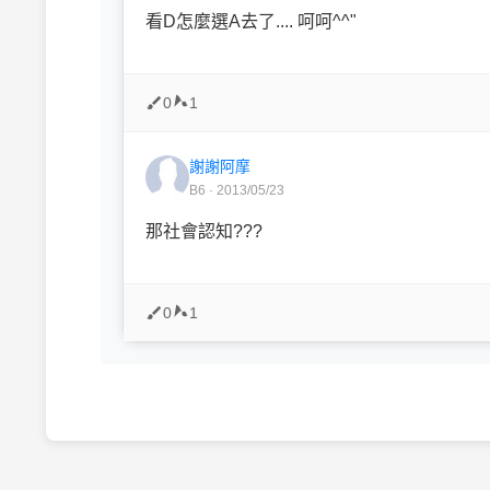
看D怎麼選A去了.... 呵呵^^"
0
1
謝謝阿摩
B6 · 2013/05/23
那社會認知???
0
1