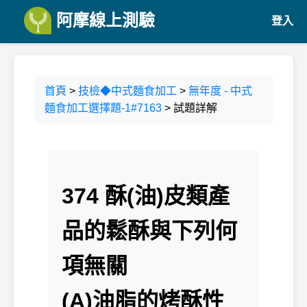
阿摩線上測驗
登入
首頁
>
技檢◆中式麵食加工
>
無年度 - 中式
麵食加工選擇題-1#7163
> 試題詳解
374 酥(油)皮類產
品的鬆酥與下列何
項無關
(A)油脂的烤酥性