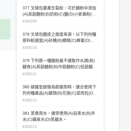
377 叉燒包要產生裂紋，可於麵粉中添加
(A)高筋麵粉(B)奶粉(C)鹽(D)小麥澱粉(澄
粉)。 11
#309209
378 叉燒包麵皮之甜度來源，以下列何種
原料較適當(A)砂糖(B)糖精(C)蜂蜜(D)轉
化糖漿。
#309210
379 下列那一種麵粉最不適製作水調(和)
麵食(A)高筋麵粉(B)中筋麵粉(C)低筋麵粉
(D)全麥麵粉。
#309211
380 碳酸氫銨做為膨脹劑時，適合使用下
列何種產品(A)饅頭(B)花捲(C)菜肉包(D)
沙琪瑪。
#309212
381 蒸煮用水，通常使用(A)自來水(B)井
水(C)礦泉水(D)蒸餾水。
#309213