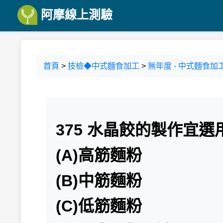
阿摩線上測驗
首頁
>
技檢◆中式麵食加工
>
無年度 - 中式麵食加工
375 水晶餃的製作宜選
(A)高筋麵粉
(B)中筋麵粉
(C)低筋麵粉