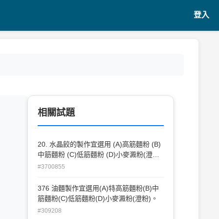
登入
相關試題
20. 水晶餃的製作宜選用 (A)高筋麵粉 (B)
中筋麵粉 (C)低筋麵粉 (D)小麥澱粉(澄粉)
。
#3700855
376 油麵製作宜選用(A)特高筋麵粉(B)中
筋麵粉(C)低筋麵粉(D)小麥澱粉(澄粉)。
#309208