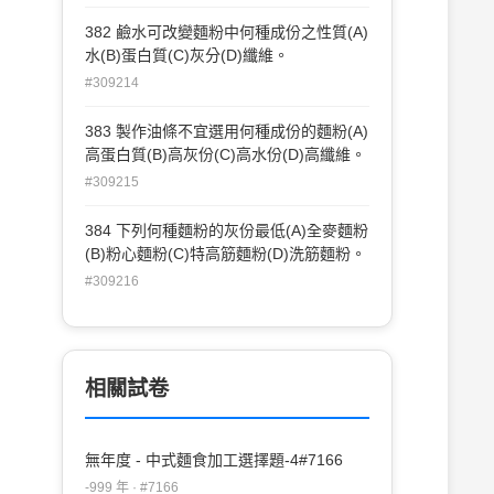
382 鹼水可改變麵粉中何種成份之性質(A)
水(B)蛋白質(C)灰分(D)纖維。
#309214
383 製作油條不宜選用何種成份的麵粉(A)
高蛋白質(B)高灰份(C)高水份(D)高纖維。
#309215
384 下列何種麵粉的灰份最低(A)全麥麵粉
(B)粉心麵粉(C)特高筋麵粉(D)洗筋麵粉。
#309216
相關試卷
無年度 - 中式麵食加工選擇題-4#7166
-999 年 · #7166