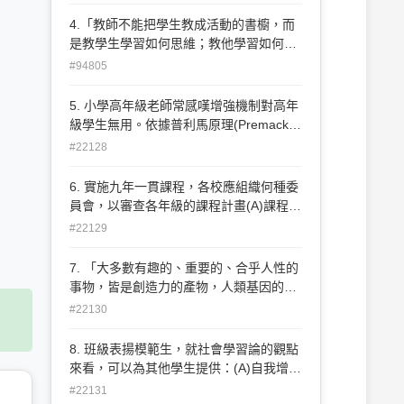
屬於自己的知識。」最有可能提出上述看
法的教育學者為何？(A)布魯納(Bruner)
4.「教師不能把學生教成活動的書櫥，而
(B)巴夫洛夫(Pavlov)(C)柏隆姆(Bloom)
是教學生學習如何思維；教他學習如何像
(D)華生Watson)。
史學家研究史料一樣，從求知過程中組織
#94805
屬於自己的知識。」最有可能提出上述看
法的教育學者為何？(A)布魯納(Bruner)
5. 小學高年級老師常感嘆增強機制對高年
(B)巴夫洛夫(Pavlov)(C)柏隆姆(Bloom)
級學生無用。依據普利馬原理(Premack
(D) 華生(Watson)。
Principle)，可能的原因是：(A)增強機制
#22128
對心智成熟的人沒有效果(B)教師忽略了增
強物的適用性(C)以上皆是(D)以上皆非。
6. 實施九年一貫課程，各校應組織何種委
員會，以審查各年級的課程計畫(A)課程規
劃委員會(B)課程評審委員會(C)課程發展
#22129
委員會(D)課程審議委員會。
7. 「大多數有趣的、重要的、合乎人性的
事物，皆是創造力的產物，人類基因的成
分有98％與猩猩相同⋯⋯若非創造力，人
#22130
之異於猿猴者幾悉？」最有可能提出上述
看法的學者為何？(A)桑代克(Thorndike)
8. 班級表揚模範生，就社會學習論的觀點
(B)其森米哈里(Csiksentmihalyi)(C)馬斯
來看，可以為其他學生提供：(A)自我增強
洛(Maslow)(D)吉爾福德(Guilford)。
的機會(B)替代增強的機會(C)自我調整
#22131