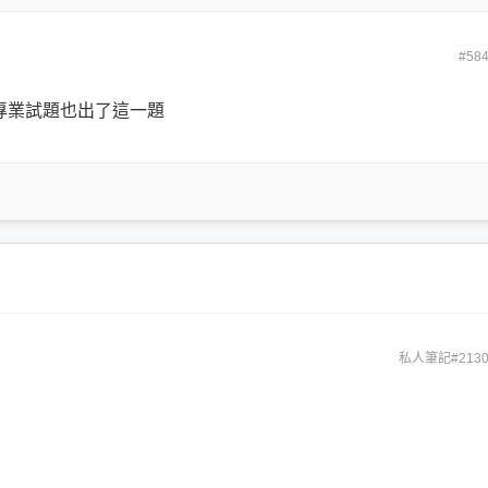
#58
專業試題也出了這一題
私人筆記#2130