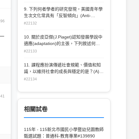
(self-regulation)的機會(D)延宕滿足的機
會。
9. 下列何者學者的研究發現，美國青年學
生次文化常具有「反智傾向」(Anti-
496
intellectualism)？(A)馬斯洛(Maslow) (B)
#22132
費德勒(F.E.Fiedler) (C)杜威(Dewey) (D)
科爾曼(J.S.Coleman)
一
10. 關於皮亞傑(J.Piaget)認知發展學說中
適應(adaptation)的主張，下列敘述何者
不正確：(A)適應是一種因應環境，調整基
#22133
模的歷程(B)適應是認知通過同化與調適達
成平衡化的歷程(C)由於發展及環境改變，
11. 課程應扮演傳遞社會規範、價值和知
認知的平衡化並不穩定(D)一旦產生失衡，
識，以維持社會的成長與穩定的是？(A)結
兒童會依序進行同化和調適的歷程
構功能論(B)女性主義(C)新馬克斯主義(D)
#22134
衝突理論。
241
相關試卷
115年 - 115新北市國民小學暨幼兒園教師
甄選試題：普通科-教育專業#139890