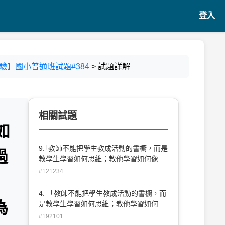
登入
驗】國小普通班試題#384
> 試題詳解
相關試題
如
9.｢教師不能把學生教成活動的書櫥，而是
過
教學生學習如何思維；教他學習如何像史
學 家研究史料一樣，從求知過程中組織屬
#121234
於自己的知識。」最有可能提出上述看法
的教育學者為何？ (A)華生(Watson) (B)賀
4. 「教師不能把學生教成活動的書櫥，而
恩(Horne) (C)柏隆姆(Bloom) (D)布魯納
為
是教學生學習如何思維；教他學習如何像
(Bruner)
史學家研究史料一樣，從求知過程中組織
#192101