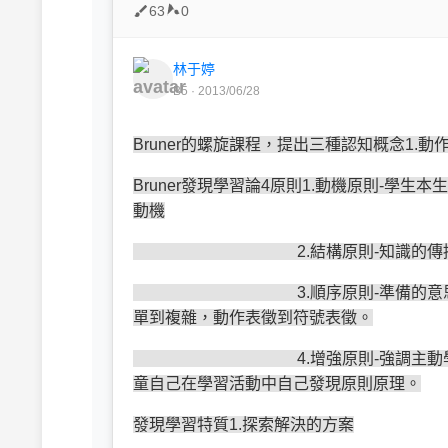
63
0
林于婷
B5 · 2013/06/28
Bruner的螺旋課程，提出三種認知概念1.動
Bruner發現學習論4原則1.動機原則-學生
動機
2.結構原則-知識的傳授，在教材
3.順序原則-準備的意思，引起學
單到複雜，動作表徵到符號表徵。
4.增強原則-強調主動學習，是自
童自己在學習活動中自己發現原則原理。
發現學習特質1.探索解決的方案