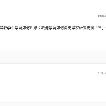
#104
是教學生學習如何思維；教他學習如何像史學家研究史料「魯」
」
#694