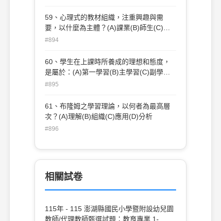
59、心理式的教材組織，注重興趣與需
要，以什麼為主體？(A)課業(B)師生(C)教
師(D)學生
#894
60、學生在上課時所養成的理想和態度，
是屬於：(A)第一學習(B)主學習(C)副學習
(D)附學習
#895
61、布隆姆之學習理論，以何者為最高層
次？(A)理解(B)組織(C)應用(D)分析
#896
相關試卷
115年 - 115 澎湖縣國民小學暨附設幼兒園
教師/代理教師甄選試題：教育專業 1-