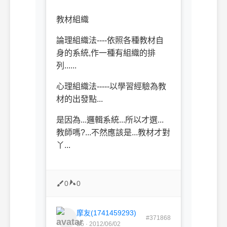
教材組織
論理組織法----依照各種教材自
身的系統,作一種有組織的排
列......
心理組織法-----以學習經驗為教
材的出發點...
是因為...邏輯系統...所以才選...
教師嗎?...不然應該是...教材才對
丫...
0
0
摩友(1741459293)
#371868
B5 · 2012/06/02