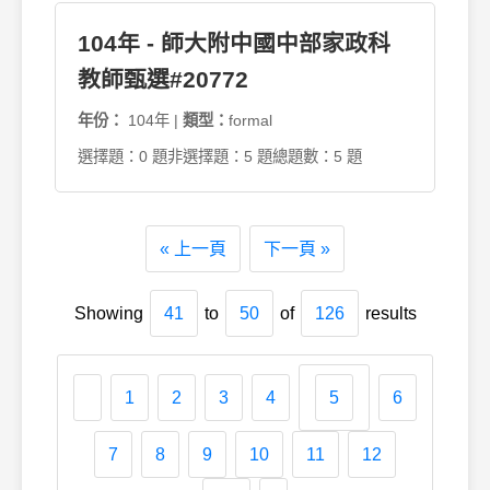
104年 - 師大附中國中部家政科
教師甄選#20772
年份：
104年 |
類型：
formal
選擇題：0 題
非選擇題：5 題
總題數：5 題
« 上一頁
下一頁 »
Showing
41
to
50
of
126
results
1
2
3
4
5
6
7
8
9
10
11
12