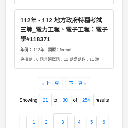
112年 - 112 地方政府特種考試_
三等_電力工程、電子工程：電子
學#118371
年份：
112年 |
類型：
formal
選擇題：0 題
非選擇題：11 題
總題數：11 題
« 上一頁
下一頁 »
Showing
21
to
30
of
254
results
1
2
3
4
5
6