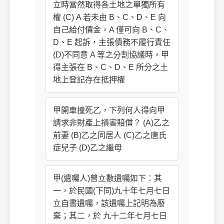
立時當然取得各土地之單獨所有
權 (C) A 若未由 B、C、D、E 向
自己給付價金，A 僅可向 B、C、
D、E 起訴，主張債務不履行責任
(D)不同意 A 等之分割協議時，甲
得主張在 B、C、D、E 所分之土
地上登記存在抵押權
甲開車撞死乙，下列何人得向甲
請求非財產上損害賠償？ (A)乙之
前妻 (B)乙之同居人 (C)乙之唐氏
症兒子 (D)乙之繼母
甲(遺囑人)曾立數遺囑如下：其
一，於民國(下同)九十年七月七日
立自書遺囑，該遺囑上記明為廢
棄；其二，於 九十二年七月七日