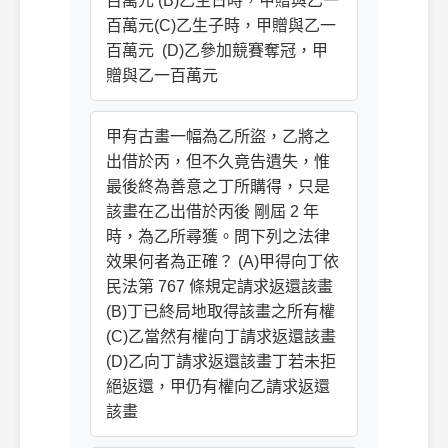
百萬元 (B)乙生日時，甲贈與乙一
百萬元(C)乙生子時，甲贈與乙一
百萬元 (D)乙參加競賽奪冠，甲
贈與乙一百萬元
甲有古畫一幅為乙所盜，乙將之
出借於丙，但不久竟告遺失，惟
最後終為善意之丁所購得，只是
該畫在乙出借於丙後 剛屆 2 年
時，為乙所尋獲。問下列之法律
效果何者為正確？ (A)甲得向丁依
民法第 767 條規定請求返還該畫
(B)丁已終局地取得該畫之所有權
(C)乙當然有權向丁請求返還該畫
(D)乙向丁請求返還該畫丁若未拒
絕返還，甲仍有權向乙請求返還
該畫