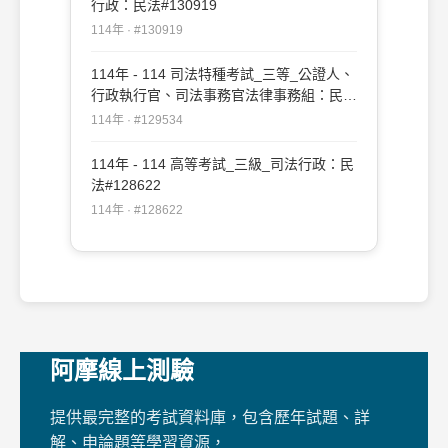
行政：民法#130919
114年 · #130919
114年 - 114 司法特種考試_三等_公證人、
行政執行官、司法事務官法律事務組：民法
#129534
114年 · #129534
114年 - 114 高等考試_三級_司法行政：民
法#128622
114年 · #128622
阿摩線上測驗
提供最完整的考試資料庫，包含歷年試題、詳
解、申論題等學習資源，