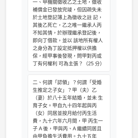
一、甲機關徵收乙之土地，徵收
補償金已發放完竣，但因疏失未
於土地登記簿上為徵收之註 記，
其後乙死亡，乙之唯一繼承人丙
不知其情，於辦理繼承登記後，
即向丁借款，並以 該地所有權人
之身分為丁設定抵押權以供擔
保，經甲事後發現，問甲對丙或
丁有何權利 可為主張？（25 分）
二、何謂「認領」？何謂「受婚
生推定之子女」？甲（夫）乙
（妻）於八十五年結婚，並未 生
育子女。甲自九十四年起與丙
（女）同居並按月給付丙生活
費，九十六年六月間，甲 丙生一
子 A 後，甲與丙、A 繼續同居且
由甲負擔生活費用。九十五年