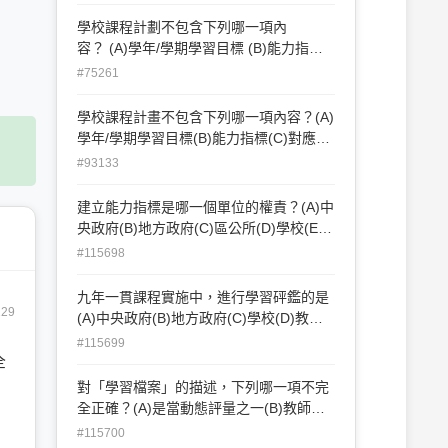
成果。
學校課程計劃不包含下列哪一項內
容？ (A)學年/學期學習目標 (B)能力指
標 (C)對應能力指標之單元名稱 (D)評量方
#75261
式 (E)評量結果
學校課程計畫不包含下列哪一項內容？(A)
學年/學期學習目標(B)能力指標(C)對應能
力指標之單元名稱 (D)評量成果。
#93133
建立能力指標是哪一個單位的權責？(A)中
央政府(B)地方政府(C)區公所(D)學校(E)
民意代表。
#115698
九年一貫課程實施中，進行學習砰鑑的是
229
(A)中央政府(B)地方政府(C)學校(D)教師
(E)專業機構。
#115699
全
對「學習檔案」的描述，下列哪一項不完
全正確？(A)是當動態評量之一(B)教師可
透過每位學生的學習檔案進行評量(C)是教
#115700