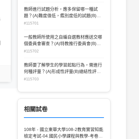
師指導學生有系統的蒐集作品(D)是總結性
評量(E)是多元評量方式之一。
教師進行試題分析，應多保留哪一種試
題？(A)難度值低，鑑別度低的試題(B)難
善
度值低，鑑別度高的試題(C)難度值高，鑑
#115701
別度高的試題(D)難度值高，鑑別度低的試
題(E)難度值中，鑑別度中的試題。
一般教師所使用之自編自選教材應送交哪
開
個委員會審查？(A)特教推行委員會(B)教
評會(C)教核委員會(D)家長會(E)課程發展
#115702
委員會。
教師要了解學生的學習起點行為，需進行
何種評量？(A)形成性評量(B)總結性評量
(C)預備性評量(D)診斷評量(E)標準化評
#115703
量。
相關試卷
108年 - 國立東華大學108-2教育實習知能
檢定考試-04.國民小學課程與教學-考卷