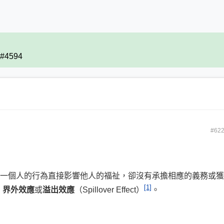
) #4594
#62
一個人的行為直接影響他人的福祉，卻沒有承擔相應的義務或獲
[1]
、
界外效應
或
溢出效應
（
Spillover Effect
）
。