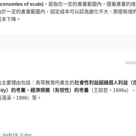
omies of scale)
，是指在一定的產量範圍內，隨著產量的增
由於一定的產量範圍內，固定成本可以認為變化不大，那麼新增
成本下降。
#343
的主要理由包括：高等教育所產生的
社會性利益超過個人利益（
ity）的考量、經濟規模（有效性）的考量
（王如哲，1998a）
清溪，1996）等。
r_lin/b19_0.doc