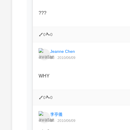
???
0
0
Jeanne Chen
B3 · 2010/06/09
WHY
0
0
李亭儀
B4 · 2010/06/09