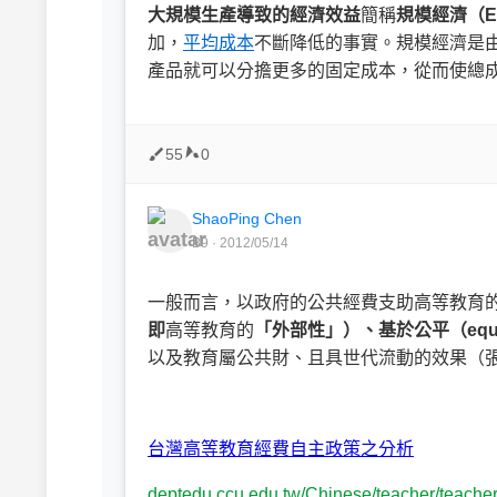
大規模生產導致的經濟效益
簡稱
規模經濟（Econ
加，
平均成本
不斷降低的事實。規模經濟是
產品就可以分擔更多的固定成本，從而使總
55
0
ShaoPing Chen
B9 · 2012/05/14
一般而言，以政府的公共經費支助高等教育
即
高等教育的
「外部性」）、基於公平（equ
以及教育屬公共財、且具世代流動的效果（張
台灣高等教育經費自主政策之分析
deptedu.ccu.edu.tw/Chinese/teacher/teache