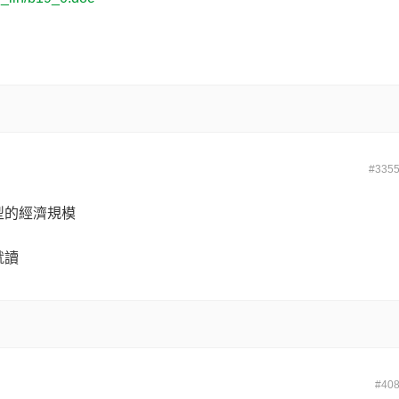
#335
型的經濟規模
就讀
#40