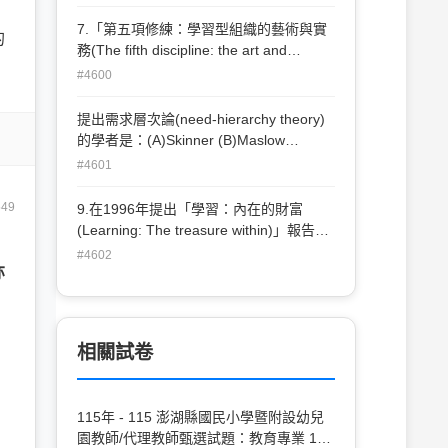
7.「第五項修練：學習型組織的藝術與實
的
務(The fifth discipline: the art and
practice of the learning organization)」
#4600
一書的作者是：(A)Peter. F. Drucker (B)
Peter M. Senge (C) Lester C. Thurow
提出需求層次論(need-hierarchy theory)
(D) H. Simon。
的學者是：(A)Skinner (B)Maslow
(C)Pavlov (D)Bandura。
#4601
549
9.在1996年提出「學習：內在的財富
(Learning: The treasure within)」報告書
的組識是：(A)經濟開發與合作組織
#4602
(OECD)(B)聯合國教育、科學與文化組織
亦
(UNESCO)(C)歐盟(European Union)(D)
，
世界銀行(The World Bank)。
相關試卷
115年 - 115 澎湖縣國民小學暨附設幼兒
園教師/代理教師甄選試題：教育專業 1-