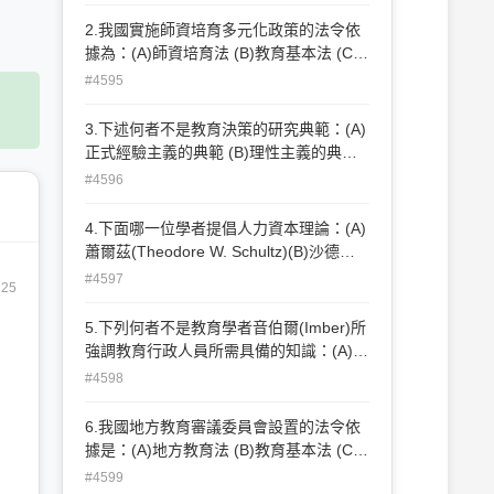
(C)經濟規模 (D)受益者付費
2.我國實施師資培育多元化政策的法令依
據為：(A)師資培育法 (B)教育基本法 (C)
教師法 (D)師範教育法。
#4595
3.下述何者不是教育決策的研究典範：(A)
正式經驗主義的典範 (B)理性主義的典範
(C)自然主義的典範 (D)後現代主義的典範
#4596
4.下面哪一位學者提倡人力資本理論：(A)
蕭爾茲(Theodore W. Schultz)(B)沙德勒
(Michael Sadler)(C)朱利安(Marc-Antoine
#4597
225
Jullien)(D)韋伯(Max Weber)。
5.下列何者不是教育學者音伯爾(Imber)所
強調教育行政人員所需具備的知識：(A)理
論性知識 (B)技術性知識 (C)生涯性知識
#4598
(D)常識性知識
6.我國地方教育審議委員會設置的法令依
據是：(A)地方教育法 (B)教育基本法 (C)
高級中學法 (D)國民教育法。
#4599