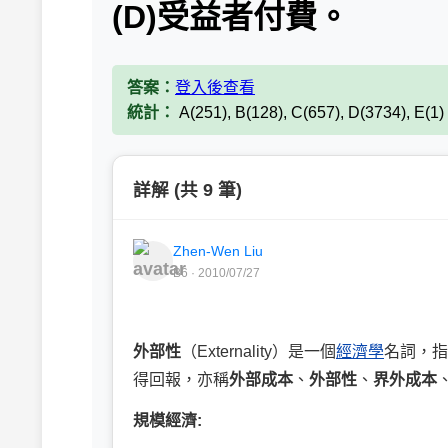
(D)受益者付費。
答案：
登入後查看
統計：
A(251), B(128), C(657), D(3734), E(1
詳解 (共 9 筆)
Zhen-Wen Liu
B6 · 2010/07/27
外部性
（
Externality
）是一個
經濟學
名詞，指
得回報，亦稱
外部成本
、
外部性
、
界外成本
規模經濟: