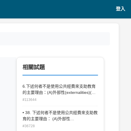
登入
相關試題
6.下述何者不是使用公共經費來支助教育
的主要理由：(A)外部性(externalities)(B)
公平性(equity)(C)經濟規模(D)受益者付
#113644
費。
• 38. 下述何者不是使用公共經費來支助教
育的主要理由： (A)外部性
（externalities） (B)公平性（equity）
#36728