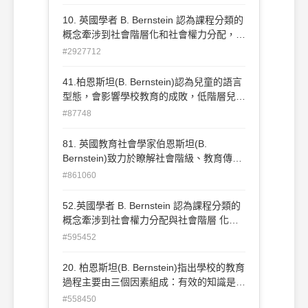
容邊界之間的強度 (C)聚集型符碼比較能夠
促進教育的進步 (D)聚集型符碼的師生權力
10. 英國學者 B. Bernstein 認為課程分類的
關係具有可磋商性
概念牽涉到社會階層化和社會權力分配，請
問下列 何者屬於統整型（integrated
#2927712
code）課程的特徵？ (A) 強化教師權威 (B)
改變社會現狀 (C) 強調對事實知識的記憶
41.柏恩斯坦(B. Bernstein)認為兒童的語言
(D) 課程之間界限分明
型態，會影響學校教育的成敗，低階層兒童
的用語簡單及拘泥，字彙範圍較為狹窄，表
#87748
達意義較不明確，這是屬於何種語言類型？
(A)聚集型語言 (B)統合型語言 (C)抑制型語
81. 英國教育社會學家伯恩斯坦(B.
言 (D)精密型語言
Bernstein)致力於瞭解社會階級、教育傳遞
與社會控制之間的關係。請問以下關 於課
#861060
程與教學的說法哪一項是錯誤的？ (A)統整
型(integrated code)課程的領域界線不明
52.英國學者 B. Bernstein 認為課程分類的
顯，著重學生對教材的理解 (B)聚集型
概念牽涉到社會權力分配與社會階層 化，
(collection code)課程傾向維持社會現狀，
請問下列何者屬於統整型（integrated
#595452
培養不同階層的人才 (C)顯性(visible)教學
code）課程的特徵？ (A)改變社會現狀 (B)
主張學生可以重新安排與探索學習的情境
強化教師權威 (C)課程之間界限分明 (D)強
20. 柏恩斯坦(B. Bernstein)指出學校的教育
(D)隱性(invisible)教學對於特定知識與技能
調對事實知識的記憶。
過程主要由三個因素組成：有效的知識是指
的傳遞較不重視
「課程內涵」、有效的傳遞是指「教學方
#558450