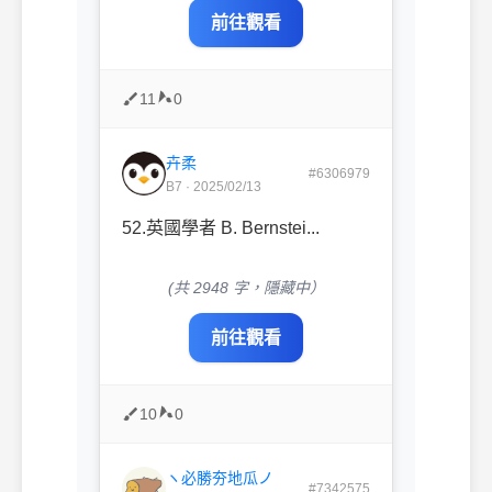
前往觀看
11
0
卉柔
#6306979
B7 · 2025/02/13
52.英國學者 B. Bernstei...
(共 2948 字，隱藏中）
前往觀看
10
0
ヽ必勝夯地瓜ノ
#7342575