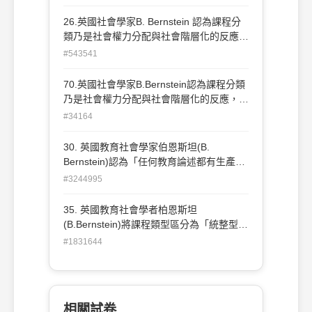
法」，而有效的理解是指下列何者？ (A)輔
導 (B)評鑑 (C)診斷 (D)溝通
26.英國社會學家B. Bernstein 認為課程分
類乃是社會權力分配與社會階層化的反應，
請問以下哪項不是聚集型(collectioncode)
#543541
課程的特徵？ (A)傳統分科課程 (B)師生關
係較不平等 (C)學生自主性降低 (D)消弭社
70.英國社會學家B.Bernstein認為課程分類
會階層界線
乃是社會權力分配與社會階層化的反應，請
問以下哪一項不是統合型(integratedcode)
#34164
課程的特徵？ (A)消弭社會階層的界線(B)師
生關係較為平等(C)學生自主性增加(D)維持
30. 英國教育社會學家伯恩斯坦(B.
社會現狀
Bernstein)認為「任何教育論述都有生產與
再製的問題」，像物理學到物理課本，再從
#3244995
物理課本到物理 教學，中間的傳遞過程都
有權力的作用。當中「從原初不穩定的研究
35. 英國教育社會學者柏恩斯坦
知識轉成課本知識」是其提出的哪一項規
(B.Bernstein)將課程類型區分為「統整型」
則？ (A)分配規則(distribution rules) (B)再
和「聚集型」，下列對此兩類課程的敘述何
#1831644
脈絡化規則(recontextualizing rules) (C)評
者有誤？ (A)統整型課程屬於弱分類弱架構
估規則(evaluation rules) (D)還原規則
(B)聚集型課程屬強分類強架構 (C)統整型
(reduction rules)
挑戰社會現狀，藉課程消弭社會階級的界限
(D)統整型課程維持社會現狀，藉課程維護
相關試卷
社會的權力分配