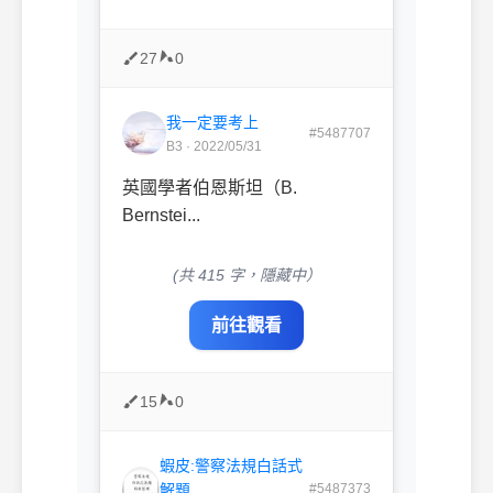
27
0
我一定要考上
#5487707
B3 · 2022/05/31
英國學者伯恩斯坦（B.
Bernstei...
(共 415 字，隱藏中）
前往觀看
15
0
蝦皮:警察法規白話式
解題
#5487373