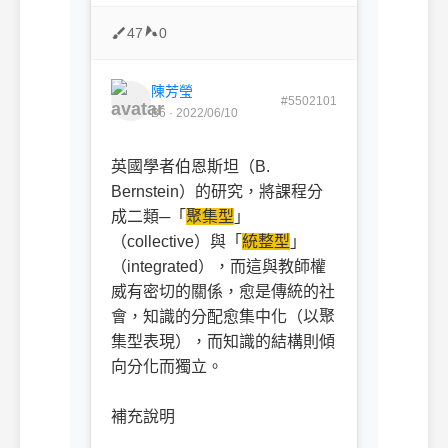
47
0
陳芳瑩
#5502101
B6 · 2022/06/10
英國學者伯恩斯坦（B.
Bernstein）的研究，將課程分
成二類─「
聚集型
」
（collective）與「
統整型
」
（integrated），而這與教師權
威有密切的關係，愈是傳統的社
會，知識的分配愈集中化（以聚
集型表現），而知識的結構則傾
向分化而獨立。
補充說明