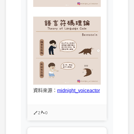
資料來源：
midnight_voiceactor
2
0