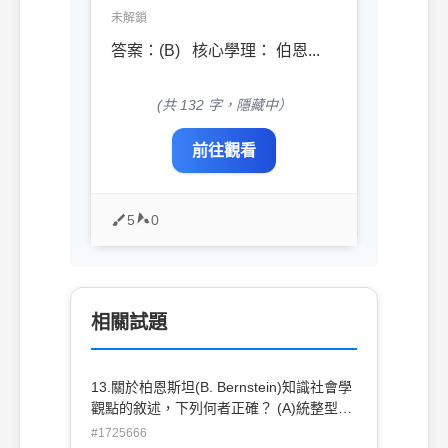
未解鎖
答案：(B) 核心學理： 伯恩...
(共 132 字，隱藏中）
前往觀看
5
0
相關試題
13.關於柏恩斯坦(B. Bernstein)知識社會學
觀點的敘述，下列何者正確？ (A)統整型符
碼具有弱分類和弱架構 (B)架構是指教育內
#1725666