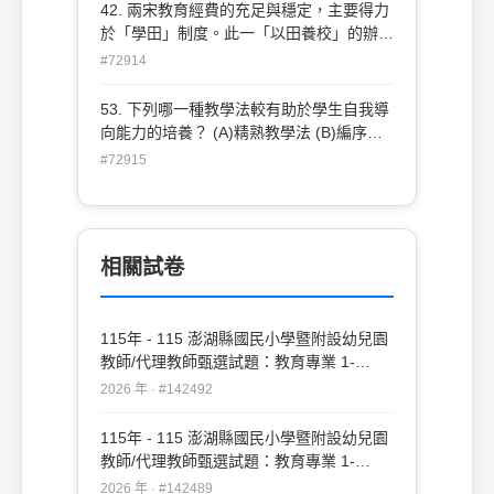
42. 兩宋教育經費的充足與穩定，主要得力
於「學田」制度。此一「以田養校」的辦
法，係由何人創想而成？(A)孫奭 (B)王安石
#72914
(C)范仲淹 (D)蔡京
53. 下列哪一種教學法較有助於學生自我導
向能力的培養？ (A)精熟教學法 (B)編序教
學法 (C)探究式教學法 (D)直接教學法
#72915
相關試卷
115年 - 115 澎湖縣國民小學暨附設幼兒園
教師/代理教師甄選試題：教育專業 1-
20#142492
2026 年 · #142492
115年 - 115 澎湖縣國民小學暨附設幼兒園
教師/代理教師甄選試題：教育專業 1-
50#142489
2026 年 · #142489