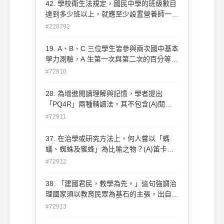
42. 學校衛生法規定，國民中學的班級數目
達到多少班以上，就應至少設置營養師一
人？ (A)十班 (B)二十班 (C)三十班 (D)四十
#228792
班。
19. A、B、C 三位學生皆參與兩次國中基本
學力測驗，A 生第一次與第二次的百分等級
從50 進步到70，B 生的百分等級從10進步
#72910
到30，C 生的百分等級從60 進步到80，哪
位學生原始分數改變最大？(A) A 生 (B) B
28. 為增進閱讀理解與記憶，學者提出
生 (C) C 生 (D)一樣大
「PQ4R」兩種精讀法，其不包含(A)閱讀
(Read) (B)省思(Reflect) (C)複誦
#72911
(Rehearsal) (D)回顧(Review)
37. 在治學或研究方法上，何人嘗以「螞
蟻、蜘蛛及蜜蜂」為比喻之物？(A)笛卡兒
(R. Descartes) (B)培根(F. Bacon) (C)牛頓
#72912
(I. Newton) (D)康德(I. Kant)
38. 「建國君民，教學為先。」這句強調治
理國家須以教育民眾為基石的主張，出自下
列哪一部經典？(A)中庸 (B)禮記 (C)大學
#72913
(D)論語