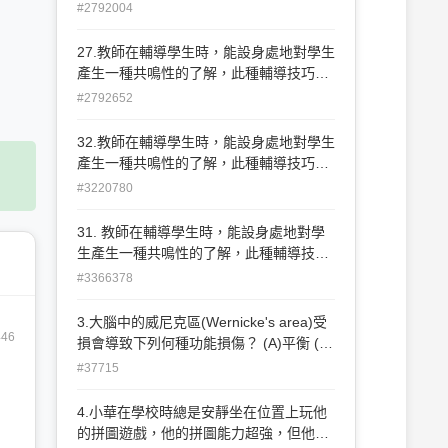
何？ (A)同理心(B)積極關注(C)真誠與一致
#2792004
(D)尊重與接納 。
27.教師在輔導學生時，能設身處地對學生
產生一種共鳴性的了解，此種輔導技巧為
何？(A)同理心 (B)積極關注 (C)真誠與一
#2792652
致 (D)尊重與接納
32.教師在輔導學生時，能設身處地對學生
產生一種共鳴性的了解，此種輔導技巧為
何？ (A)同理心 (B)積極關注 (C)真誠與一
#3220780
致 (D)尊重與接納
31. 教師在輔導學生時，能設身處地對學
生產生一種共鳴性的了解，此種輔導技巧
為何？(A)同理心 (B)積極關注 (C)真誠與
#3366378
一致 (D)尊重與接納
3.大腦中的威尼克區(Wernicke's area)受
446
損會導致下列何種功能損傷？ (A)平衡 (B)
語言理解 (C)語言表達 (D)長期記憶
#37715
4.小華在學校時總是安靜坐在位置上玩他
的拼圖遊戲，他的拼圖能力超強，但他可