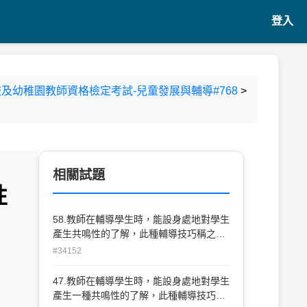
登入
下學校及幼稚園教師資格檢定考試-兒童發展與輔導#768
>
相關試題
性
58.教師在輔導學生時，能設身處地對學生
產生共鳴性的了解，此種輔導技巧稱之為
何？(A)積極關注(B)同理心(C)真誠(D)接
#34152
納。
47.教師在輔導學生時，能設身處地對學生
產生一種共鳴性的了解，此種輔導技巧為