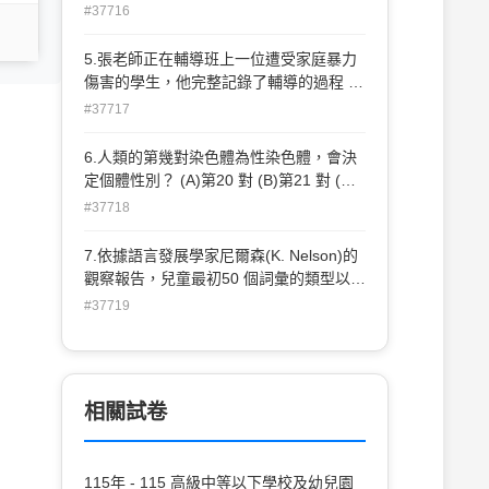
以 整天不講話，也不與班上其他小朋友互
#37716
動。如果有小朋友要逗他，把他的拼圖弄
亂， 他就會大發脾氣，甚至用頭去撞牆。
5.張老師正在輔導班上一位遭受家庭暴力
小華的異常行為最可能是下列何者？ (A)
傷害的學生，他完整記錄了輔導的過程 與
自閉症(autistic disorder) (B)注意力缺陷
內容。依據輔導倫理，下列何者最具有資
#37717
過動症(ADHD) (C)智能障礙(mental
格調閱其個案紀錄？ (A)父母 (B)法院 (C)
retardation) (D)語言表達障礙(expressive
校長 (D)村里長
6.人類的第幾對染色體為性染色體，會決
language disorder)
定個體性別？ (A)第20 對 (B)第21 對 (C)
第22 對 (D)第23 對
#37718
7.依據語言發展學家尼爾森(K. Nelson)的
觀察報告，兒童最初50 個詞彙的類型以何
者數量最多？ (A)物體詞 (B)情緒詞 (C)行
#37719
動詞 (D)功能詞
相關試卷
115年 - 115 高級中等以下學校及幼兒園