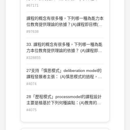
標(B)課程即經驗 (C)課程即有計劃的學習
#67171
機會(D) 課程即科目或教材。
課程的概念有很多種，下列哪一種為能力本
位教育提供理論的依據？(A)課程即目標(B)
課程即經驗(C)課程即有計劃的學習機會(D)
#97638
課程即科目或教材。
33. 課程的概念有很多種，下列哪一種為能
力本位教育提供理論的依據？ (A)課程即科
目或教材 (B)課程即經驗 (C)課程即有計劃
#328855
的學習機會 (D)課程即目標。
27支持「慎思模式」deliberation model的
課程發展者主張： (A)慎思模式的過程，乃
是一種技術性的直線行動； (B)透過慎思，
#4074
個人參與課程決定； (C)慎思是一種系統思
考、回饋與調整的科學化過程； (D)慎思模
28「歷程模式」processmodel的課程設計
式具有立場堅定、不公開的特性。
主要是植基於下列何種論點：(A)教育的功
能在於發展客觀、永恆的知識；(B)學校課
#4075
程應依照事先確立的教育目標，安排學生的
學習活動；(C)知識是經由個體與環境交互
作用的經驗中建構而來；(D)學校的教育目