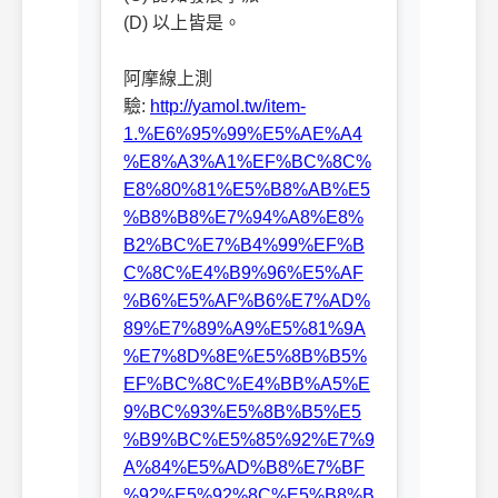
(D) 以上皆是。
阿摩線上測
驗:
http://yamol.tw/item-
1.%E6%95%99%E5%AE%A4
%E8%A3%A1%EF%BC%8C%
E8%80%81%E5%B8%AB%E5
%B8%B8%E7%94%A8%E8%
B2%BC%E7%B4%99%EF%B
C%8C%E4%B9%96%E5%AF
%B6%E5%AF%B6%E7%AD%
89%E7%89%A9%E5%81%9A
%E7%8D%8E%E5%8B%B5%
EF%BC%8C%E4%BB%A5%E
9%BC%93%E5%8B%B5%E5
%B9%BC%E5%85%92%E7%9
A%84%E5%AD%B8%E7%BF
%92%E5%92%8C%E5%B8%B