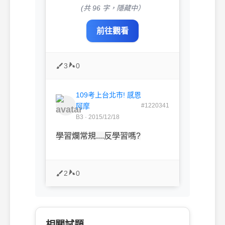
(共 96 字，隱藏中）
前往觀看
3
0
109考上台北市! 感恩
阿摩
#1220341
B3 · 2015/12/18
學習爛常規....反學習嗎?
2
0
相關試題