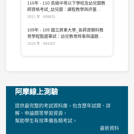
110年 - 110 高級中等以下學校及幼兒園教
師資格考試_幼兒園︰課程教學與評量
#99831
2021 年 · #99831
109年 - 109 國立屏東大學_各師資類科教
育學程甄選筆試：幼兒教育時事與議題
#94307
2020 年 · #94307
阿摩線上測驗
提供最完整的考試資料庫，包含歷年試題、詳
解、申論題等學習資源，
幫助學生有效準備各類考試。
最新資料