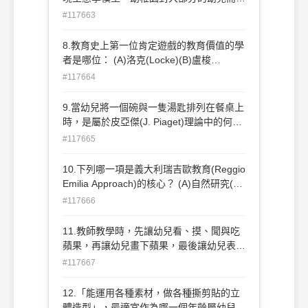
是屬於哪一個系統？ (A)小系統(B)中間系統
#117663
(C)大系統(D)外在系統
8.教育史上第一位肯定遊戲的教育價值的學
者是哪位： (A)洛克(Locke)(B)盧梭
(Rosseau)(C)福祿貝爾(Frobel)(D)杜威
#117664
(Dewey)
9.當幼兒將一個碗與一隻湯匙排列在餐桌上
時，是屬於皮亞傑(J. Piaget)理論中的何種
活動： (A)符號表徵活動 (B)物理知識活動
#117665
(C)數學—邏輯知識活動 (D)保留概念活動
10.下列哪一項是義大利瑞吉歐教育(Reggio
Emilia Approach)的核心？ (A)自然研究(B)
社區文化研究(C)語文教育(D)生活感官教育
#117666
11.教師教學時，先讓幼兒看、摸、聞與吃
蘋果，再讓幼兒畫下蘋果，最後讓幼兒表達
其對蘋果的認識，是運用教材排列的何種原
#117667
則： (A)由具體到抽象(B)由近到遠(C)由簡
到繁(D)由舊經驗到新經驗
12.「能運用各種素材，做各種撕剪貼的立
體造型」，最適宜作為哪一個年齡層幼兒的