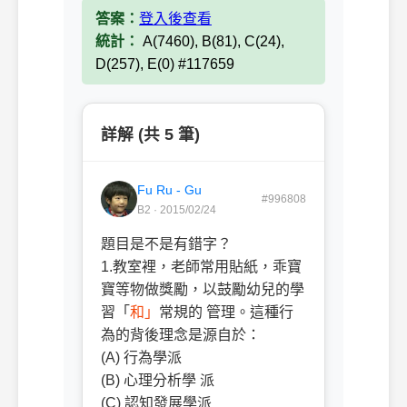
答案：
登入後查看
統計：
A(7460), B(81), C(24),
D(257), E(0) #117659
詳解 (共 5 筆)
Fu Ru - Gu
#996808
B2 · 2015/02/24
題目是不是有錯字？
1.教室裡，老師常用貼紙，乖寶
寶等物做獎勵，以鼓勵幼兒的學
習「
和」
常規的 管理。這種行
為的背後理念是源自於：
(A) 行為學派
(B) 心理分析學 派
(C) 認知發展學派