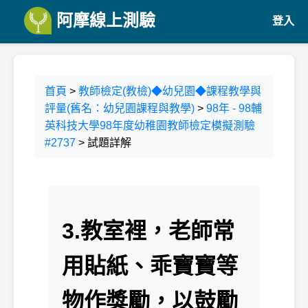
阿摩線上測驗
登入
首頁
>
教師檢定(教檢)◆幼兒園◆課程教學與
評量(舊名：幼兒園課程與教學)
>
98年 - 98輔
英科技大學98年度幼稚園教師檢定模擬測驗
#2737
> 試題詳解
3.教室裡，老師常
用貼紙、乖寶寶等
物作獎勵，以鼓勵