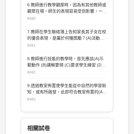
6.教師進行教學觀摩時，因為有其他教師或
觀眾在場，師生的表現容易受到影響，一般
稱為(A)同理心效應(B)表現慾效應(C)漣漪
#480
效應(D)霍桑效應。
7.教師在學生聯絡簿上告知家長其子女在校
的優良表現，是屬於何種獎勵？(A)活動性
(B)代幣性 (C)物質性 (D)社會性。
#481
8.教師進行技能的教學時，首先應該(A)示
範動作 (B)講解要領 (C)要求學生練習 (D)
進行分組競賽。
#482
9.透過教室佈置使學生能從中自然的學習新
知，或有所啟發，此即符合教室佈置的(A)
整體性 (B)創新性 (C)需要性 (D)教育性。
#483
相關試卷