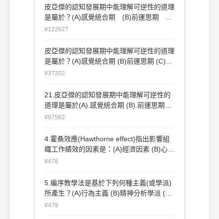
皮亞傑的認知發展期中能理解可逆性的道理
是屬於？(A)感覺統合期 (B)前運思期
(C)具體運思期 (D)形式運思期。
#122627
皮亞傑的認知發展期中能理解可逆性的道理
是屬於？(A)感覺統合期 (B)前運思期 (C)具
體運思期 (D)形式運思期
#37202
21.皮亞傑的認知發展期中能理解可逆性的
道理是屬於(A).感覺統合期 (B).前運思期
(C).具體運思期 (D).形式運思期
#97562
4.霍桑效應(Hawthorne effect)指出影響組
織工作績效的因素是：(A)經濟因素 (B)心理
與社會因素 (C)生理因素 (D)物理因素。
#478
5.編序教學法是基於下列何種主義(或學派)
所產生？(A)行為主義 (B)精神分析學派 (C)
認知學派 (D)人本主義
#479