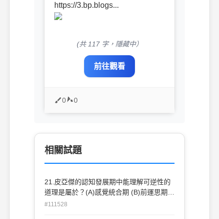
https://3.bp.blogs...
(共 117 字，隱藏中）
前往觀看
0
0
相關試題
21.皮亞傑的認知發展期中能理解可逆性的
道理是屬於？(A)感覺統合期 (B)前運思期
(C)具體運思期(D)形式運思期
#111528