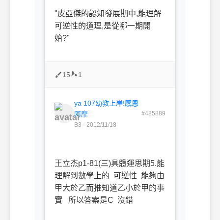
"皮亞傑的認知發展期中,能理解
可逆性的道理,是從哪一期開
始?"
15
1
ya 107幼教上岸!感恩
阿摩
#485889
B3 · 2012/11/18
王立杰p1-81(三)具體運思期5.能
理解到數學上的 可逆性 能夠由
甲大於乙而推知道乙小於甲的事
實 所以答案是C 沒錯