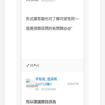
B1 · 2012/02/17
形式運思期也可了解可逆性阿~~
我覺得題目問的有問題@@"
38
0
李智崴_邀請碼
210719賺Y
#284742
B2 · 2012/03/08
所以建議題目改為