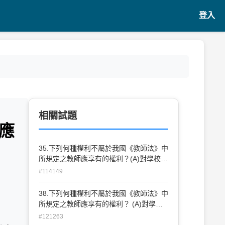
登入
相關試題
應
35.下列何種權利不屬於我國《教師法》中
所規定之教師應享有的權利？(A)對學校教
學及行政事項提供興革意見(B)參加在職進
#114149
修、研究及學術交流活動(C)對主管教育行
政機關或學校有關其個人之措施，認為違
38.下列何種權利不屬於我國《教師法》中
法或不當致損害其權益者，得依法提出申
所規定之教師應享有的權利？ (A)對學校
訴(D)教師得依專業自主判斷，拒絕參與教
教學及行政事項提供興革意見 (B)參加在
#121263
育行政機關或學校所指派之各項工作或活