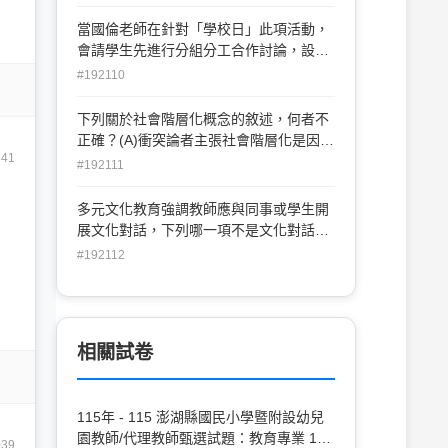
速進行學習(C)提供診斷測驗(D)課程包含
程是不涉價值的中立知識，不應與政治和
基本學科、團體課程與輔導課程三大類
當國倫老師在針對「學校日」此項活動，
權力相牽連
會請學生先進行分組分工合作討論，設計
出活動的主題及程序。請問此學習活動較
#192110
傾向於多元智能理論中的何種智能？(A)人
際智能 (B)語文智能(C)內省智能 (D)邏輯
下列關於社會階層化概念的敘述，何者不
─數理智能
正確？(A)衝突論者主張社會階層化是因為
341
權力與利益分配的結果(B)衝突論者主張職
#192111
務功能的重要性和待遇高低有必然的關係
(C)功能論者認為社會階層化是社會分工的
多元文化教育強調教師應與同事或學生開
必然結果(D)功能論者認為應依成員的努力
展文化對話，下列哪一項不是文化對話的
與貢獻來給予不同的酬賞和權力
特色？(A)創造一個跨文化議題與對抗衝突
#192112
的學習環境(B)檢視族群關係與文化認同
(C)分析對其他文化的偏見和刻板化印象
(D)強調自由市場經濟及主體意識培養
相關試卷
115年 - 115 澎湖縣國民小學暨附設幼兒
園教師/代理教師甄選試題：教育專業 1-
039