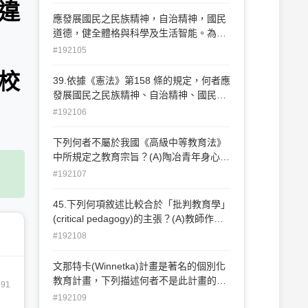
職進修、研究及學術交流活動 (C)對主管
違
動
教育行政機關或學校有關其個人之措施，
應發展國民之民族精神，自治精神，國民
認為違法或不當致損害其權益 者，得依法
道德，健全體格與科學及生活智能。為我
提出申訴 (D)教師得依專業自主判斷，拒
國哪一年提出的教育宗旨?? (A)11 (B)18
#192105
絕參與教育行政機關或學校所指派之各項
(C)35 (D)36
工作或活 動
校
39.依據《憲法》第158 條的規定，何者應
發展國民之民族精神、自治精神、國民道
德、健全體格、科學及生活智能？(A)社會
#192106
教育 (B)民族文化(C)教育文化 (D)教育理
論
下列何者不屬於我國《高級中等教育法》
中所規定之教育宗旨？(A)陶冶青年身心
(B)培育人才，提升文化 (C)培養五育均衡
#192107
發展公民(D)奠定學術研究或專業技術知能
之基礎(E)發展學生潛能。（原高級中學法
45.下列何項敘述比較合於「批判教育學」
於105.05.11已廢除）
(critical pedagogy)的主張？(A)教師作為
轉化型知識分子，應鼓勵弱勢群體學生積
#192108
極接受主流文化和官方知識，才能維護其
平等受教的機會(B)學校教育目的是為特定
文那特卡(Winnetka)計畫是著名的個別化
階級的利益服務，使教育過程充滿宰制和
教育計畫，下列描述何者不是此計畫的特
791
壓迫(C)教學乃是課程實施的技術性運作，
徵？(A)打破班級年級限制(B)學生自我控
#192109
教學研究可擺脫意識型態的論述(D)學校課