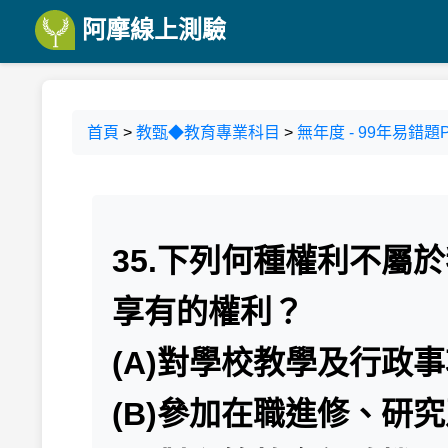
阿摩線上測驗
首頁
>
教甄◆教育專業科目
>
無年度 - 99年易錯題P
35.下列何種權利不屬
享有的權利？
(A)對學校教學及行政
(B)參加在職進修、研