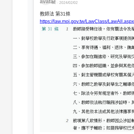
B2 · 2024/02/02
教師法 第31條
https://law.moj.gov.tw/LawClass/LawAll.a