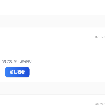
#7017
(共 701 字，隱藏中）
前往觀看
#6022