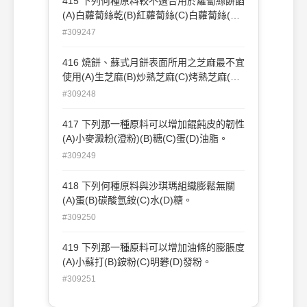
415 下列何種原料較不適合用於蘿蔔絲餅餡
(A)白蘿蔔絲乾(B)紅蘿蔔絲(C)白蘿蔔絲(D)
黃蘿蔔絲。
#309247
416 燒餅、蘇式月餅表面所用之芝麻最不宜
使用(A)生芝麻(B)炒熟芝麻(C)烤熟芝麻(D)
炸熟芝麻。
#309248
417 下列那一種原料可以增加餛飩皮的韌性
(A)小麥澱粉(澄粉)(B)糖(C)蛋(D)油脂。
#309249
418 下列何種原料與沙琪瑪組織膨鬆無關
(A)蛋(B)碳酸氫銨(C)水(D)糖。
#309250
419 下列那一種原料可以增加油條的膨脹度
(A)小蘇打(B)銨粉(C)明礬(D)發粉。
#309251