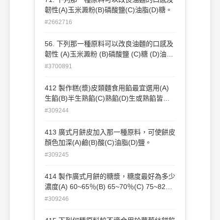
韌性(A)玉米澱粉(B)磷酸鹽(C)油脂(D)糖。
#2662716
56. 下列那一種原料可以改良油麵的口感及
韌性 (A)玉米澱粉 (B)磷酸鹽 (C)糖 (D)油脂
。
#3700891
412 製作糕(漿)皮類麵食用餡最宜選用(A)
生餡(B)半生熟餡(C)熟餡(D)生或熟餡皆
可。 12
#309244
413 廣式月餅皮加入那一種原料，可使餅皮
顏色加深(A)鹼(B)酸(C)油脂(D)鹽。
#309245
414 製作廣式月餅的糖漿，糖度最好為多少
濃度(A) 60~65％(B) 65~70％(C) 75~82％
(D) 85~95％。
#309246