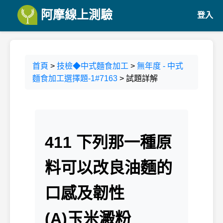
阿摩線上測驗
登入
首頁
>
技檢◆中式麵食加工
>
無年度 - 中式
麵食加工選擇題-1#7163
> 試題詳解
411 下列那一種原
料可以改良油麵的
口感及韌性
(A)玉米澱粉