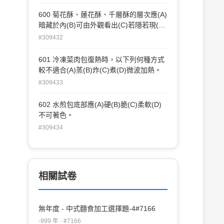
600 菊花酥、蓮花酥、千層酥的層次應(A)
暗藏於內(B)可由外觀看出(C)若隱若現(D)
可有可無。
#309432
601 冷凍菜肉包復熱時，以下列何種方式
較不適合(A)蒸(B)炸(C)煮(D)微波加熱。
#309433
602 水煎包底部應(A)硬(B)脆(C)柔軟(D)
不可著色。
#309434
相關試卷
無年度 - 中式麵食加工選擇題-4#7166
-999 年 · #7166