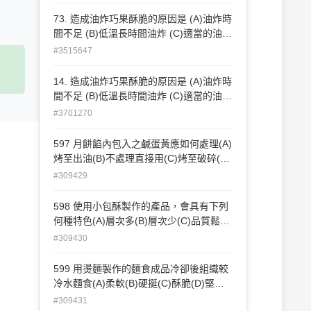
73. 造成油炸巧果酥脆的原因是 (A)油炸時
間不足 (B)低溫長時間油炸 (C)適當的油炸
溫度與時間 (D)延壓厚度太厚
#3515647
14. 造成油炸巧果酥脆的原因是 (A)油炸時
間不足 (B)低溫長時間油炸 (C)適當的油炸
溫度與時間 (D)延壓厚度太厚 。
#3701270
597 月餅餡內包入之鹹蛋黃應如何處理(A)
烤至出油(B)不處理直接用(C)烤至破碎(D)
烤至表面凝結。
#309429
598 使用小包酥製作的產品，會具有下列
何種特色(A)層次多(B)層次少(C)品質鬆酥
性較差(D)層次較大而不清晰。
#309430
599 用燙麵製作的麵食成品冷卻後組織較
冷水麵食(A)柔軟(B)硬挻(C)酥脆(D)堅
韌。
#309431