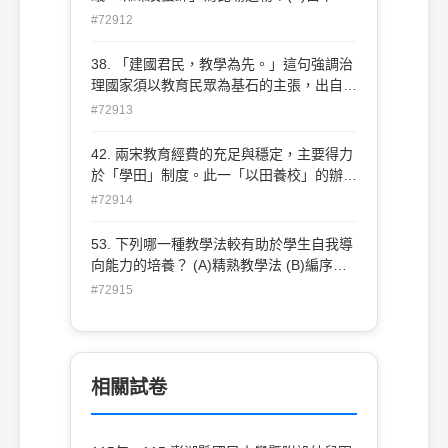
(R. Descartes) (B)培根(F. Bacon) (C)牛頓
#72912
(I. Newton) (D)康德(I. Kant)
38. 「建國君民，教學為先。」這句強調治
理國家須以教育民眾為基石的主張，出自下
列哪一部經典？(A)中庸 (B)禮記 (C)大學
#72913
(D)論語
42. 兩宋教育經費的充足與穩定，主要得力
於「學田」制度。此一「以田養校」的辦
法，係由何人創想而成？(A)孫奭 (B)王安石
#72914
(C)范仲淹 (D)蔡京
53. 下列哪一種教學法較有助於學生自我導
向能力的培養？ (A)精熟教學法 (B)編序教
學法 (C)探究式教學法 (D)直接教學法
#72915
相關試卷