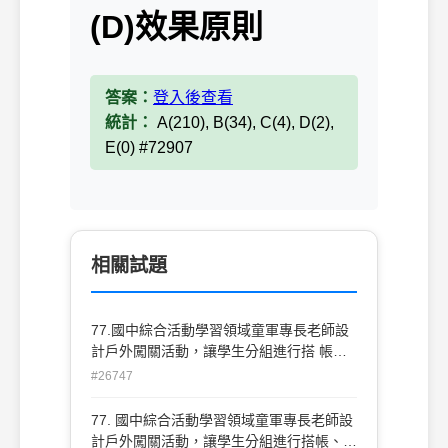
(D)效果原則
答案：
登入後查看
統計：
A(210), B(34), C(4), D(2),
E(0) #72907
相關試題
77.國中綜合活動學習領域童軍專長老師設
計戶外闖關活動，讓學生分組進行搭 帳、
結繩、野炊、辨識方位等活動。這是下列哪
#26747
一項課程選擇原則？ (A)應用原則 (B)練習
原則 (C) 彈性原則 (D)效果原則
77. 國中綜合活動學習領域童軍專長老師設
計戶外闖關活動，讓學生分組進行搭帳、結