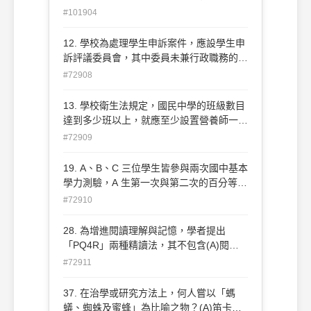
繩、野炊、辨識方位等活動。這是下列哪一
#101904
項課程選擇原則？ (A)應用原則 (B)練習原
則 (C) 彈性原則 (D)效果原則
12. 學校為處理學生申訴案件，應設學生申
訴評議委員會，其中委員未兼行政職務的教
師代表，不得少於委員總額的幾分之幾？
#72908
(A)五分之一 (B)四分之一 (C)三分之一 (D)
二分之一。 98中區六縣市
13. 學校衛生法規定，國民中學的班級數目
達到多少班以上，就應至少設置營養師一
人？(A)十班 (B)二十班 (C)三十班 (D)四十
#72909
班。
19. A、B、C 三位學生皆參與兩次國中基本
學力測驗，A 生第一次與第二次的百分等級
從50 進步到70，B 生的百分等級從10進步
#72910
到30，C 生的百分等級從60 進步到80，哪
位學生原始分數改變最大？(A) A 生 (B) B
28. 為增進閱讀理解與記憶，學者提出
生 (C) C 生 (D)一樣大
「PQ4R」兩種精讀法，其不包含(A)閱讀
(Read) (B)省思(Reflect) (C)複誦
#72911
(Rehearsal) (D)回顧(Review)
37. 在治學或研究方法上，何人嘗以「螞
蟻、蜘蛛及蜜蜂」為比喻之物？(A)笛卡兒