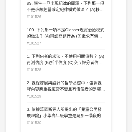
知取向 (D)建構取向
99. 學生一旦出現紀律的問題，下列那一項
不是班級經營確定紀律模式做法？ (A)移動
身體 (B)用口語回應 (C)用目光回應 (D)手
#101526
勢回應
100. 下列那一項不是Glasser現實治療模式
的做法？ (A)辨認問題行為 (B)徵求有價值
的判斷 (C)聆聽理由 (D)取得承諾
#101527
1. 下列何者的求法，不使用相關係數？ (A)
再測信度 (B)折半信度 (C)交互評分者信度
(D)交互觀察者一致
#101528
2. 課程發展與設計的哲學基礎中，強調課
程內容應重視恆常不變且有價值者的是哪種
哲學派別？ (A)精粹主義 (B)理想主義 (C)實
#101529
用主義 (D)實在主義
3. 依據葛羅斯等人所提出的「兒童公民發
展理論」小學高年級學童是屬那一階段的公
民？ (A)家庭公民 (B)形成的社會公民 (C)階
#101530
層性社會公民 (D)生物性公民