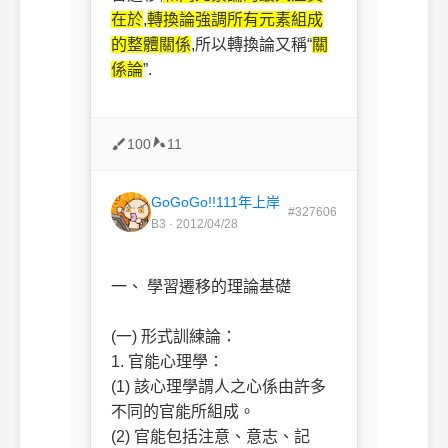
在於
,
轉換論強調所有元素組成
的整體關係
,所以轉換論又稱“
關
係論
”.
100
11
GoGoGo!!111年上岸
#327606
B3 · 2012/04/28
一、 學習遷移的理論基礎
(一) 形式訓練論：
1. 官能心理學：
(1) 該心理學謂人之心係由許多
不同的官能所組成。
(2) 官能包括注意、意志、記