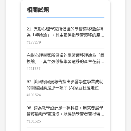
相關試題
21. 完形心理學家所倡議的學習遷移理論稱
為「轉換論」，其主張係指學習遷移的產生
在前後學習的(A)共同原則(B)組成關係(C)
#177279
共同元素(D)環境脈絡。 .
完形心理學家所倡議的學習遷移理論為「轉
換論」，其主張係指學習遷移的產生在前後
學習的：(A)共同原則(B)組成關係(C)共同
#211737
元素(D)環境脈絡。
97. 美國柯爾曼報告指出影響學童學業成就
的關鍵因素是那一項？ (A)家庭社經地位
(B)班級學生人數 (C)教師素質 (D)學校設備
#101524
98. 認為教學設計是一種科技，用來發展學
習經驗和學習環境，以協助學習者習得特定
的知識與技能，是屬於下列何種取向的教學
#101525
設計觀點？ (A)行為取向 (B)社會取向 (C)認