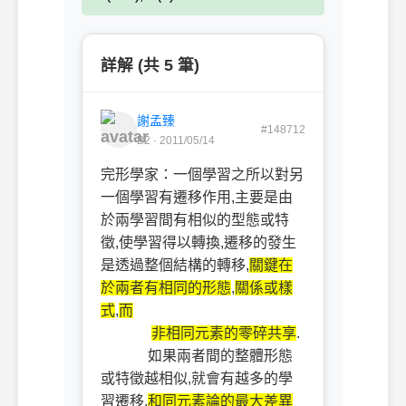
詳解 (共 5 筆)
謝孟臻
#148712
B2 · 2011/05/14
完形學家：一個學習之所以對另
一個學習有遷移作用,主要是由
於兩學習間有相似的型態或特
徵,使學習得以轉換,遷移的發生
是透過整個結構的轉移,
關鍵在
於兩者有相同的形態
,
關係或樣
式
,
而
非相同元素的零碎共享
.
如果兩者間的整體形態
或特徵越相似,就會有越多的學
習遷移,
和同元素論的最大差異