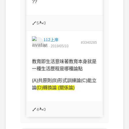
??
5
0
112上岸
#3340285
B6 · 2019/05/10
教育即生活意味著教育本身就是
一種生活歷程是哪種論點
(A)共原則(B)形式訓練論(C)能立
論
(D)轉換論
(關係論)
4
0