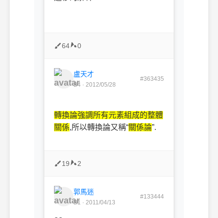
64
0
盧天才
#363435
B4 · 2012/05/28
轉換論強調所有元素組成的整體
關係
,所以轉換論又稱“
關係論
”.
19
2
郭馬迷
#133444
B1 · 2011/04/13