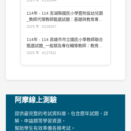
2025 年 · #131644
114年 - 114 澎湖縣國民小學暨附設幼兒園
_教師代理教師甄選試題：基礎與教育專業
測驗#128267
2025 年 · #128267
114年 - 114 高雄市市立國民小學教師聯合
甄選試題_一般類及專任輔導教師：教育專
業#127931
2025 年 · #127931
阿摩線上測驗
提供最完整的考試資料庫，包含歷年試題、詳
解、申論題等學習資源，
幫助學生有效準備各類考試。