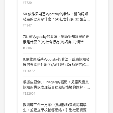
(C)情緒發展(D)記憶(E)圖像。
#3720
50.依維果斯基Vygotsky的看法，幫助認知
發展的要素是什麼？(A)社會行為 (B)語言
(C)情緒發展 (D)記憶
#4347
70. 依Vygotsky的看法，幫助認知發展的要
素是什麼？(A)社會行為(B)語言(C)情緒發
展(D)記憶。
#58060
8.依維果斯基Vygotsky的看法，幫助認知發
展的要素是什麼？(A)社會行為(B)語言(C)
情緒發展(D)記憶。
#116622
根據皮亞傑(J. Piaget)的觀點，兒童改變其
認知架構以處理新事務和新情境的過程，稱
為(A)順應(adaptation) (B)調適
#122604
(accommodation) (C)同化(assimilation)
(D)適應(adjustment) (E)以上皆非。(新竹
教訓輔三合一方案中強調教師參與認輔學
市)
生，並建立學校輔導網絡，引進社區資源共