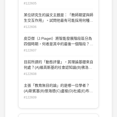
同協助學生，背後的理論基礎為何？(A)學
#122605
習型組織理論(B)多元智慧理論(C)漸進決策
理論(D)知識管理理論(E)鷹架理論。(新竹
某位研究生的論文主題是：「教師期望與師
市)
生交互作用」。試問他最有可能採用何種研
究方法？(A)問卷調查法(B)歷史研究法(C)
#122606
內容研究法(D)參與觀察法。(新竹市)
皮亞傑（J.Piaget）將智能發展階段區分為
四個時期，何者是其中的最後一個階段？
(A)感覺動作期(B)前運思期(C)具體運思期
#122607
(D)形式運思期。(新竹市)
目前所謂的「動態評量」，其理論基礎來自
何處？(A)維高斯基的社會認知論(B)佛洛依
德的心理分析論(C)郭爾保的道德認知論(D)
#122608
皮亞傑的認知發展論。(新竹市)
主張「教育無目的論」的是哪一位學者？
(A)斯賓塞(B)懷海德(C)盧梭(D)杜威(E)布魯
姆。(新竹市)
#122609