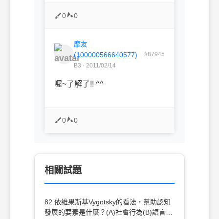
0
0
摩友
(100000566640577)
#87945
B3 · 2011/02/14
喔~了解了!! ^^
0
0
相關試題
82.依維果斯基Vygotsky的看法，幫助認知
發展的要素是什麼？(A)社會行為(B)語言