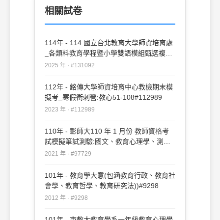
相關試卷
114年 - 114 國立台北教育大學師資培育處
_各類料教育學程暨小學雙語模組甄選複審
試題：教育心理學#131092
2025 年 · #131092
112年 - 銘傳大學師資培育中心教檢期末模
擬考_寒假衝刺營:教心51-108#112989
2023 年 · #112989
110年 - 彰師大110 年 1 月份 教師資格考
試模擬筆試測驗:國文、教育心理學、測驗
與統計教育社會學#97729
2021 年 · #97729
101年 - 教育學大意(包涵教育行政、教育社
會學、教育哲學、教育研究法))#9298
2012 年 · #9298
101年 - 市教大教育學系一年級教育心理學