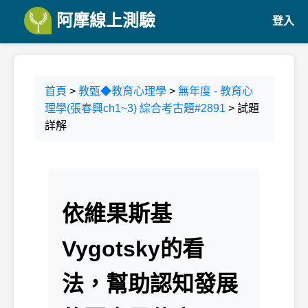
阿摩線上測驗
登入
首頁
>
教甄◆教育心理學
>
無年度 - 教育心
理學(張春興ch1~3) 綜合考古題#2891
> 試題
詳解
依維果斯基
Vygotsky的看
法，幫助認知發展