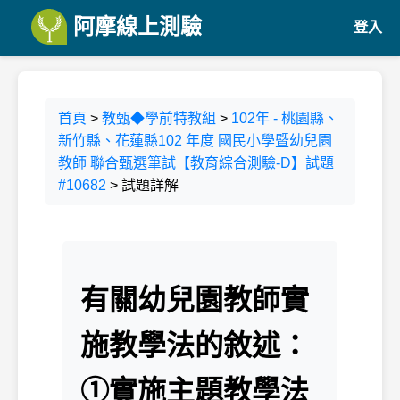
阿摩線上測驗
登入
首頁
>
教甄◆學前特教組
>
102年 - 桃園縣、
新竹縣、花蓮縣102 年度 國民小學暨幼兒園
教師 聯合甄選筆試【教育綜合測驗-D】試題
#10682
> 試題詳解
有關幼兒園教師實
施教學法的敘述：
①實施主題教學法