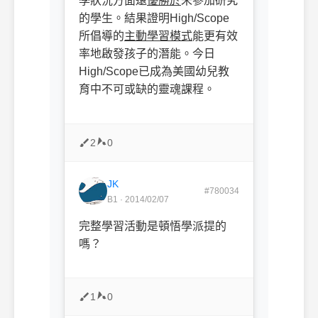
學狀況方面遠
優勝於
未參加研究
的學生。結果證明
High/Scope
所倡導的
主動學習模式
能更有效
率地啟發孩子的潛能。今日
High/Scope
已成為美國幼兒教
育中不可或缺的靈魂課程。
2
0
JK
#780034
B1 · 2014/02/07
完整學習活動是頓悟學派提的
嗎？
1
0