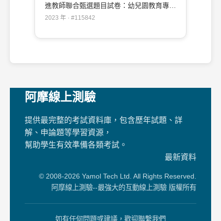
進教師聯合甄選題目試卷：幼兒園教育專業
知能(加重學前特殊教育比重)#115842
2023 年 · #115842
阿摩線上測驗
提供最完整的考試資料庫，包含歷年試題、詳
解、申論題等學習資源，
幫助學生有效準備各類考試。
最新資料
© 2008-2026 Yamol Tech Ltd. All Rights Reserved.
阿摩線上測驗--最強大的互動線上測驗 版權所有
如有任何問題或建議，歡迎聯繫我們