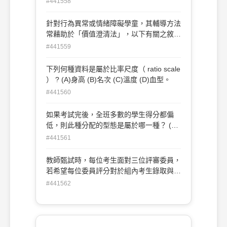
#441558
學模式。
針對行為異常或情緒障礙學童，其輔導方法
常藉助於「價值澄清法」，以下有關之敘述
何者錯誤？ (A)角色扮演(B)澄清式問答 (C)
#441559
善用增強 (D)價值觀作業。
下列何種資料是屬於比率尺度（ ratio scale
） ? (A)身高 (B)名次 (C)溫度 (D)血型。
#441560
如果考試完後，全班多數的學生得分都偏
低，則此種分配的型態是屬於哪一種？ (A)
矩形分配 (B)高狹峰分配(C)正偏態分配 (D)
#441561
負偏態分配。
教師甄試時，每位考生面對三位評審委員，
若希望每位委員評分對於組內考生錄取與否
有相同的影響力。請問下列那個統計數量接
#441562
近時，最能達成此一目標？ (A)委員評分變
異數 (B)組內的考生人數 (C)委員評分平均
值 (D)考生應試時間。