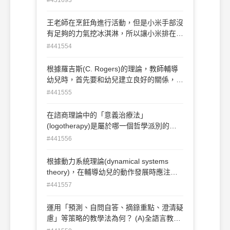
程模式(教學法)強調幼兒直接的經驗和主動
的學習，以培養其解決問題與獨立思考的能
王老師在烹飪角進行活動，但是小米手部沒
力 ③發現學習法注重教材的完整學習活動
有足夠的力氣挖冰淇淋，所以讓小米排在同
④大單元設計教學法以實際生活問題為學習
儕後面，等冰淇淋融化一些再挖，自然地提
#441554
中心，主張從幼兒生活經驗中取材。 下列
高其參與程度，請問此一課程調整策略為
何者正確？ (A)②③ (B)①②④ (C)①③④
何？ (A)環境支持 (B)同儕支持 (C)活動簡化
根據羅吉斯(C. Rogers)的理論，教師輔導
(D)①②③④。
(D)隱性支持
幼兒時，首先要和幼兒建立良好的關係，藉
由接納、積極傾聽、反映等方法改變幼兒。
#441555
其最終目標主要為下列何者？ (A)改變不良
行為 (B)維持良好行為 (C)增進良好行為
在諮商理論中的「意義治療法」
(D)培養自導能力。
(logotherapy)是屬於哪一個哲學派別的主
張？ (A)實用主義(Pragmatism) (B)唯實主
#441556
義(Realism) (C)存在主義(Existentialism)
(D)後現代主義(Postmodernism)。
根據動力系統理論(dynamical systems
theory)，在輔導幼兒的動作發展時應注意
什麼？ (A)等待幼兒的神經系統發展成熟
#441557
(B)提供某一動作不斷練習的機會 (C)提供
外在援助，引發幼兒組合與動作有關的要素
運用「預測、自問自答、摘錄重點、澄清疑
(D)根據文化期待，給予孩子和他人互動的
慮」等策略的教學法為何？ (A)全語言教學
機會。
法 (B)合作教學法(C)直接教學法 (D)交互教