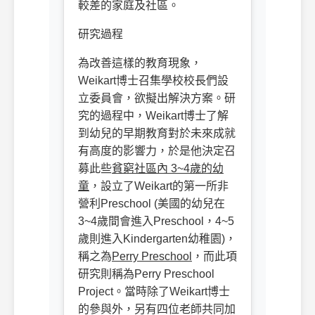
較差的家庭及社區。
研究過程
為改善這樣的教育現象，
Weikart
博士召集學校校長們設
立委員會，欲擬出解決方案。研
究的過程中，
Weikart
博士了解
到幼兒的早期教育對於未來成就
有高度的影響力，於是他決定召
募此些
貧窮社區內
3~4
歲的幼
童
，設立了
Weikart
的第一所非
營利
Preschool (
美國的幼兒在
3~4
歲間會進入
Preschool
，
4~5
歲則進入
Kindergarten
幼稚園
)
，
稱之為
Perry Preschool
，而此項
研究則稱為
Perry Preschool
Project
。當時除了
Weikart
博士
的參與外，另有四位老師共同加