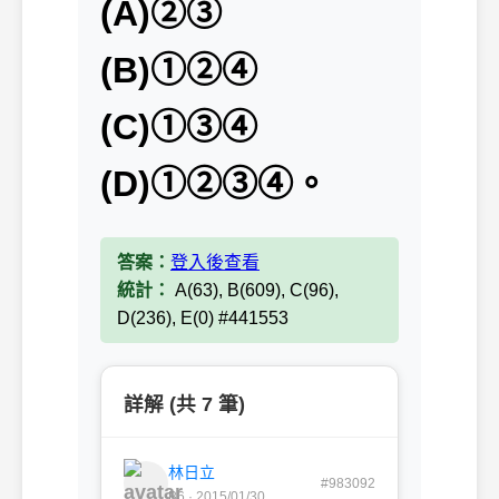
(A)②③
(B)①②④
(C)①③④
(D)①②③④。
答案：
登入後查看
統計：
A(63), B(609), C(96),
D(236), E(0) #441553
詳解 (共 7 筆)
林日立
#983092
B6 · 2015/01/30