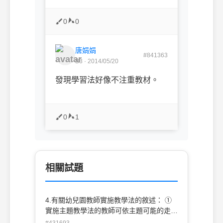
0
0
唐娟娟
#841363
B3 · 2014/05/20
發現學習法好像不注重教材。
0
1
相關試題
4.有關幼兒園教師實施教學法的敘述： ①
實施主題教學法的教師可依主題可能的走向
做預測以準備教材 ②高瞻(High/Scope)課
#431693