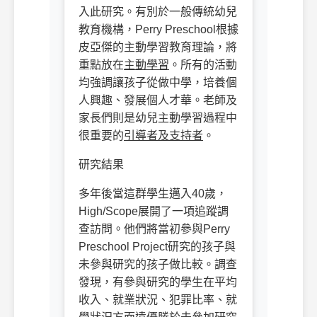
入此研究。有別於一般傳統幼兒
教育機構，
Perry Preschool
根據
皮亞傑的主動學習教育理論，將
重點放在
主動學習
。所有的活動
均強調讓孩子從做中學，培養個
人興趣、發展個人才華。老師及
家長們則是幼兒主動學習過程中
很重要的
引導者及支持者
。
研究結果
多年後當這群學生邁入
40
歲，
High/Scope
展開了一項追蹤調
查訪問。他們將當初參與
Perry
Preschool Project
研究的孩子與
未參與研究的孩子做比較。調查
發現，有參與研究的學生在平均
收入、就業狀況、犯罪比率、就